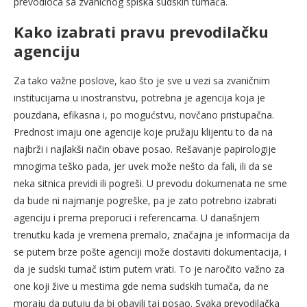
prevodioca sa zvaničnog spiska sudskih tumača.
Kako izabrati pravu prevodilačku
agenciju
Za tako važne poslove, kao što je sve u vezi sa zvaničnim
institucijama u inostranstvu, potrebna je agencija koja je
pouzdana, efikasna i, po mogućstvu, novčano pristupačna.
Prednost imaju one agencije koje pružaju klijentu to da na
najbrži i najlakši način obave posao. Rešavanje papirologije
mnogima teško pada, jer uvek može nešto da fali, ili da se
neka sitnica previdi ili pogreši. U prevodu dokumenata ne sme
da bude ni najmanje pogreške, pa je zato potrebno izabrati
agenciju i prema preporuci i referencama. U današnjem
trenutku kada je vremena premalo, značajna je informacija da
se putem brze pošte agenciji može dostaviti dokumentacija, i
da je sudski tumač istim putem vrati. To je naročito važno za
one koji žive u mestima gde nema sudskih tumača, da ne
moraju da putuju da bi obavili taj posao. Svaka prevodilačka