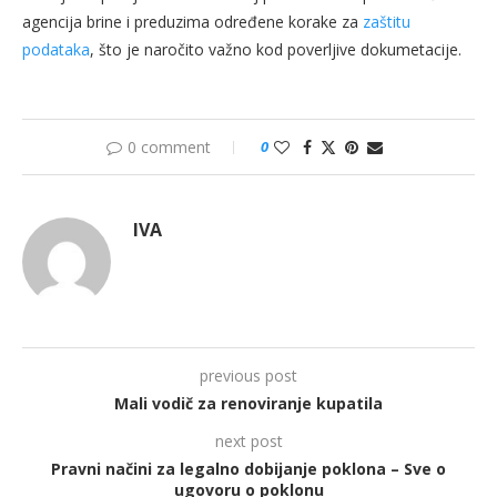
agencija brine i preduzima određene korake za
zaštitu
podataka
, što je naročito važno kod poverljive dokumetacije.
0 comment
0
IVA
previous post
Mali vodič za renoviranje kupatila
next post
Pravni načini za legalno dobijanje poklona – Sve o
ugovoru o poklonu