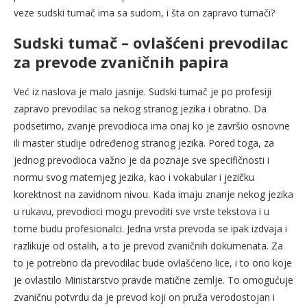
veze sudski tumač ima sa sudom, i šta on zapravo tumači?
Sudski tumač – ovlašćeni prevodilac
za prevode zvaničnih papira
Već iz naslova je malo jasnije. Sudski tumač je po profesiji
zapravo prevodilac sa nekog stranog jezika i obratno. Da
podsetimo, zvanje prevodioca ima onaj ko je završio osnovne
ili master studije određenog stranog jezika. Pored toga, za
jednog prevodioca važno je da poznaje sve specifičnosti i
normu svog maternjeg jezika, kao i vokabular i jezičku
korektnost na zavidnom nivou. Kada imaju znanje nekog jezika
u rukavu, prevodioci mogu prevoditi sve vrste tekstova i u
tome budu profesionalci. Jedna vrsta prevoda se ipak izdvaja i
razlikuje od ostalih, a to je prevod zvaničnih dokumenata. Za
to je potrebno da prevodilac bude ovlašćeno lice, i to ono koje
je ovlastilo Ministarstvo pravde matične zemlje. To omogućuje
zvaničnu potvrdu da je prevod koji on pruža verodostojan i