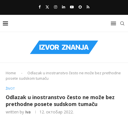
Home
-
Odlazak u inostranstvo često ne može bez prethodne
posete sudskom tumaču
ŽIVOT
Odlazak u inostranstvo često ne može bez
prethodne posete sudskom tumaču
written by
Iva
12. октобар 2022.