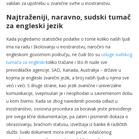
validan za upotrebu u zvanične svrhe u inostranstvu.
Najtraženiji, naravno, sudski tumač
za engleski jezik
Kada pogledamo statističke podatke o tome koliko naših ljudi
ima na radu i školovanju u inostranstvu, naročiro na
engleskom govornom području, ne čudi što su
usluge sudskog
tumača za engleski
toliko tražane i što ih nude sve
prevodilačke agencije. SAD, Kanada, Australija – države u
kojima je engleski zvanični jezik, a broj naših ljudi u njima sve
veći i veći. S druge strane, kao jezik zvanične i univerzalne
komunikacije, sveprisutan je i neophodan u savremenom dobu
u kom živimo. Kada se zbog navedenih povoda odlazi u
inostranstvo, osnovna procedura za boravak jeste prevođenje
pre svega lične dokumentacije, pa zatim i pismenih dokaza o
obrazovanju, bračnom statusu, izveštaja iz banke ili različitih
službi. Svaki dokument mora imati pečat ovlašćenog