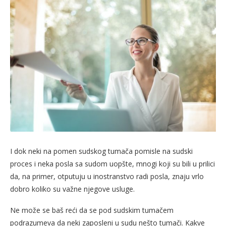
I dok neki na pomen sudskog tumača pomisle na sudski
proces i neka posla sa sudom uopšte, mnogi koji su bili u prilici
da, na primer, otputuju u inostranstvo radi posla, znaju vrlo
dobro koliko su važne njegove usluge.
Ne može se baš reći da se pod sudskim tumačem
podrazumeva da neki zaposleni u sudu nešto tumači. Kakve