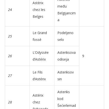
Astérix
među
24
chez les
Belgijancim
Belges
a
Le Grand
Podeljeno
25
fossé
selo
L’Odyssée
Asteriksova
26
9
d’Astérix
odiseja
Le Fils
Asteriksov
27
d’Astérix
sin
Asteriks
Astérix
kod
28
chez
Šećerlemad
Rahazade