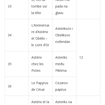
33
tombe sur
pada na
la tête
glavu
L’Anniversai
Asteriksov i
re d’Astérix
34
Obeliksov
et Obélix –
rođendan
le Livre d’Or
Astérix
Asteriks
12
35
chez les
među
Pictes
Piktima
Le Papyrus
Cezarov
36
de César
papirus
Astérix et la
Asteriks na