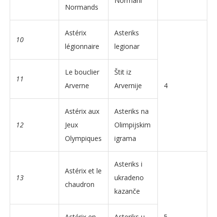
Normani
Normands
Astérix
Asteriks
10
légionnaire
legionar
Le bouclier
Štit iz
11
Arverne
Arvernije
4
Astérix aux
Asteriks na
12
Jeux
Olimpijskim
Olympiques
igrama
Asteriks i
Astérix et le
13
ukradeno
chaudron
kazanče
Astérix en
Asteriks u
5