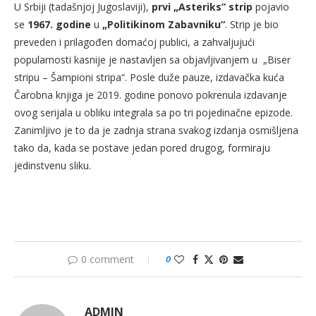
U Srbiji (tadašnjoj Jugoslaviji),
prvi „Asteriks” strip
pojavio
se
1967. godine
u
„Politikinom Zabavniku“
. Strip je bio
preveden i prilagođen domaćoj publici, a zahvaljujući
popularnosti kasnije je nastavljen sa objavljivanjem u „Biser
stripu – Šampioni stripa“. Posle duže pauze, izdavačka kuća
Čarobna knjiga je 2019. godine ponovo pokrenula izdavanje
ovog serijala u obliku integrala sa po tri pojedinačne epizode.
Zanimljivo je to da je zadnja strana svakog izdanja osmišljena
tako da, kada se postave jedan pored drugog, formiraju
jedinstvenu sliku.
0 comment
0
ADMIN