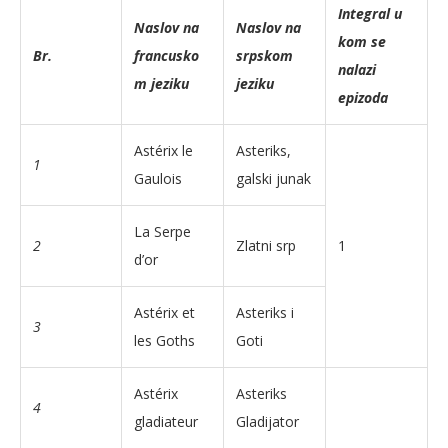
Integral u
Naslov na
Naslov na
kom se
Br.
francusko
srpskom
nalazi
m jeziku
jeziku
epizoda
Astérix le
Asteriks,
1
Gaulois
galski junak
La Serpe
2
Zlatni srp
1
d’or
Astérix et
Asteriks i
3
les Goths
Goti
Astérix
Asteriks
4
gladiateur
Gladijator