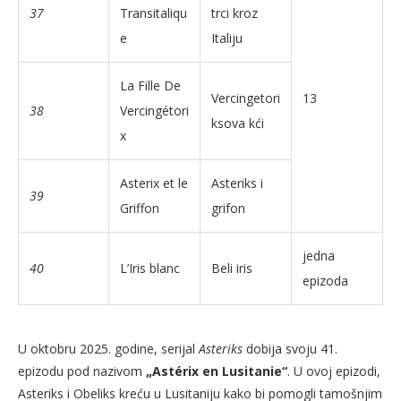
37
Transitaliqu
trci kroz
e
Italiju
La Fille De
Vercingetori
13
38
Vercingétori
ksova kći
x
Asterix et le
Asteriks i
39
Griffon
grifon
jedna
40
L’Iris blanc
Beli iris
epizoda
U oktobru 2025. godine, serijal
Asteriks
dobija svoju 41.
epizodu pod nazivom
„Astérix en Lusitanie“
. U ovoj epizodi,
Asteriks i Obeliks kreću u Lusitaniju kako bi pomogli tamošnjim