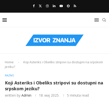
Home
-
Koji Asteriks i Obeliks stripovi su dostupni na srpskom
jeziku?
RAZNO
Koji Asteriks i Obeliks stripovi su dostupni na
srpskom jeziku?
written by
Admin
18. мај 2025.
5 minuta read