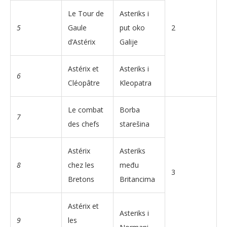
Le Tour de
Asteriks i
5
Gaule
put oko
2
d’Astérix
Galije
Astérix et
Asteriks i
6
Cléopâtre
Kleopatra
Le combat
Borba
7
des chefs
starešina
Astérix
Asteriks
8
chez les
među
3
Bretons
Britancima
Astérix et
Asteriks i
9
les