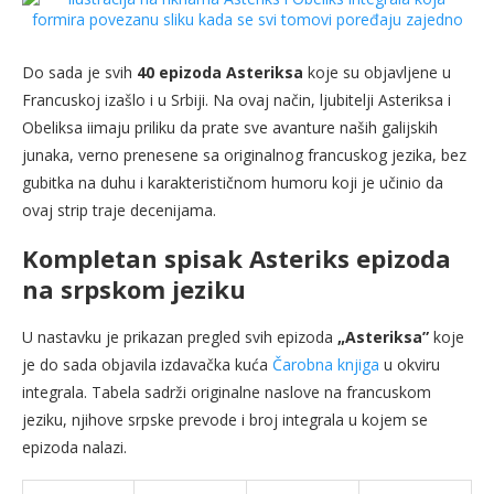
Do sada je svih
40 epizoda
Asteriksa
koje su objavljene u
Francuskoj izašlo i u Srbiji. Na ovaj način, ljubitelji Asteriksa i
Obeliksa iimaju priliku da prate sve avanture naših galijskih
junaka, verno prenesene sa originalnog francuskog jezika, bez
gubitka na duhu i karakterističnom humoru koji je učinio da
ovaj strip traje decenijama.
Kompletan spisak Asteriks epizoda
na srpskom jeziku
U nastavku je prikazan pregled svih epizoda
„Asteriksa”
koje
je do sada objavila izdavačka kuća
Čarobna knjiga
u okviru
integrala. Tabela sadrži originalne naslove na francuskom
jeziku, njihove srpske prevode i broj integrala u kojem se
epizoda nalazi.