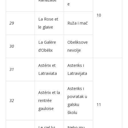
e
10
La Rose et
29
Ruža i mač
le glaive
La Galère
Obeliksove
30
d’Obélix
nevolje
Astérix et
Asteriks i
31
Latraviata
Latravijata
Asteriks i
Astérix et la
povratak u
32
rentrée
galsku
11
gauloise
školu
Le ciel lui
Nebo mu