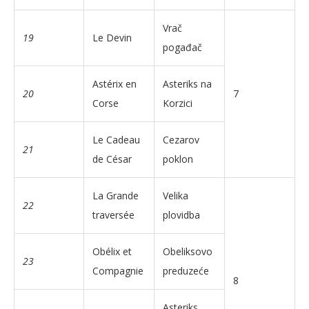
Vrač
19
Le Devin
pogađač
Astérix en
Asteriks na
20
7
Corse
Korzici
Le Cadeau
Cezarov
21
de César
poklon
La Grande
Velika
22
traversée
plovidba
Obélix et
Obeliksovo
23
Compagnie
preduzeće
8
Asteriks