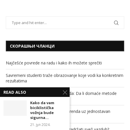
СКОРАШЊИ ЧЛАНЦИ
Najčešće povrede na radu i kako ih možete sprečiti
Savremeni studenti traže obrazovanje koje vodi ka konkretnim
rezultatima
READ ALSO
Soda bikarbona, sirće i ključala voda: Da li domaće metode
stvarno mogu da odguše cev?
Kako da vam
biciklistička
Povećajte prepoznatljivost svog brenda uz jednostavan
vožnja bude
promotivni proizvod!
sigurna...
21. јул 2024.
Kako zaštititi dom od insekata, a zadržati svež vazduh?