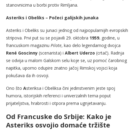
stanovnicima u borbi protiv Rimljana.
Asteriks i Obeliks – Počeci galijskih junaka
Asteriks i Obeliks su junaci jednog od najpopularnijih evropskih
stripova. Prvi put su se pojavili 29. oktobra
1959.
godine, u
francuskom magazinu
Pilote
, kao delo legendarnog dvojca
René Goscinny
(scenarista) i
Albert Uderzo
(crtač). Radnja
se odvija u malom Galskom selu koje se, uz pomoć čarobnog
napitka, uporno odupire znatno jačoj Rimskoj vojsci koja
pokušava da ih osvoji.
Ono što
A
steriksa i Obeliksa čini jedinstvenim jeste spoj
humora, istorijskih referenci i univerzalnih tema poput
prijateljstva, hrabrosti i otpora prema ugnjetavanju.
Od Francuske do Srbije: Kako je
Asteriks osvojio domaće tržište