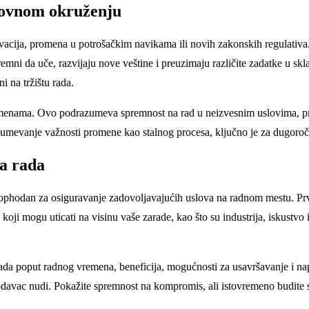
lovnom okruženju
acija, promena u potrošačkim navikama ili novih zakonskih regulativa. Z
premni da uče, razvijaju nove veštine i preuzimaju različite zadatke u
i na tržištu rada.
promenama. Ovo podrazumeva spremnost na rad u neizvesnim uslovima, pri
zumevanje važnosti promene kao stalnog procesa, ključno je za dugoročn
ma rada
neophodan za osiguravanje zadovoljavajućih uslova na radnom mestu. Prv
e koji mogu uticati na visinu vaše zarade, kao što su industrija, iskustv
vi rada poput radnog vremena, beneficija, mogućnosti za usavršavanje i 
odavac nudi. Pokažite spremnost na kompromis, ali istovremeno budite s