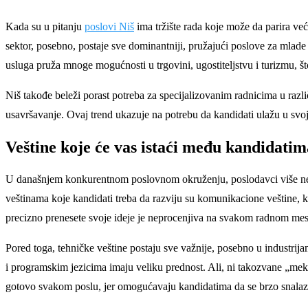
Kada su u pitanju
poslovi Niš
ima tržište rada koje može da parira veći
sektor, posebno, postaje sve dominantniji, pružajući poslove za mlade
usluga pruža mnoge mogućnosti u trgovini, ugostiteljstvu i turizmu, št
Niš takođe beleži porast potreba za specijalizovanim radnicima u razli
usavršavanje. Ovaj trend ukazuje na potrebu da kandidati ulažu u svoje o
Veštine koje će vas istaći među kandidatim
U današnjem konkurentnom poslovnom okruženju, poslodavci više ne t
veštinama koje kandidati treba da razviju su komunikacione veštine, k
precizno prenesete svoje ideje je neprocenjiva na svakom radnom mes
Pored toga, tehničke veštine postaju sve važnije, posebno u industrija
i programskim jezicima imaju veliku prednost. Ali, ni takozvane „meke
gotovo svakom poslu, jer omogućavaju kandidatima da se brzo snalaze