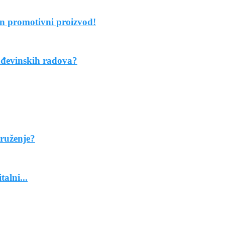
an promotivni proizvod!
ađevinskih radova?
ruženje?
alni...