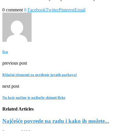
0 comment
0
Facebook
Twitter
Pinterest
Email
Iva
previous post
Ključni elementi za uređenje javnih parkova!
next post
Na koje načine je najbolje skinuti fleke
Related Articles
Najčešće povrede na radu i kako ih možete...