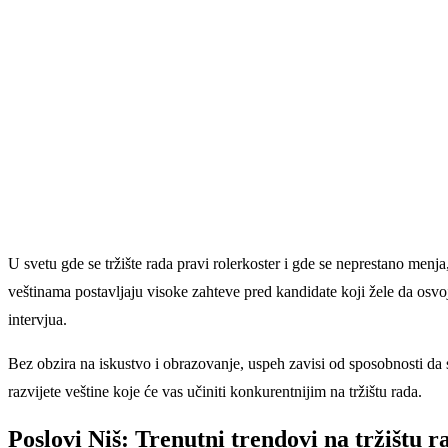
U svetu gde se tržište rada pravi rolerkoster i gde se neprestano menj
veštinama postavljaju visoke zahteve pred kandidate koji žele da osvo
intervjua.
Bez obzira na iskustvo i obrazovanje, uspeh zavisi od sposobnosti da s
razvijete veštine koje će vas učiniti konkurentnijim na tržištu rada.
Poslovi Niš: Trenutni trendovi na tržištu r