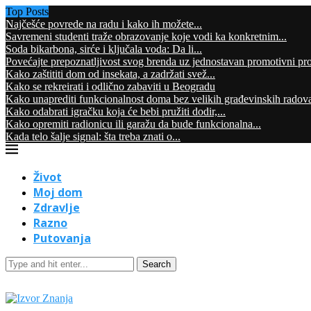
Top Posts
Najčešće povrede na radu i kako ih možete...
Savremeni studenti traže obrazovanje koje vodi ka konkretnim...
Soda bikarbona, sirće i ključala voda: Da li...
Povećajte prepoznatljivost svog brenda uz jednostavan promotivni pr
Kako zaštititi dom od insekata, a zadržati svež...
Kako se rekreirati i odlično zabaviti u Beogradu
Kako unaprediti funkcionalnost doma bez velikih građevinskih radov
Kako odabrati igračku koja će bebi pružiti dodir,...
Kako opremiti radionicu ili garažu da bude funkcionalna...
Kada telo šalje signal: šta treba znati o...
Život
Moj dom
Zdravlje
Razno
Putovanja
Search