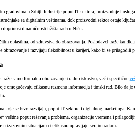
m gradovima u Srbiji. Industrije poput IT sektora, proizvodnje i usluga 
 stručnjake sa digitalnim veštinama, dok proizvodni sektor ostaje ključ
o doprinosi dinamičnosti tržišta rada u Nišu.
čitim oblastima, od zdravstva do obrazovanja. Poslodavci traže kandidat
brazovanje i razvijaju fleksibilnost u karijeri, kako bi se prilagodili p
a
raže samo formalno obrazovanje i radno iskustvo, već i specifične
ve
oje omogućavaju efikasnu razmenu informacija i timski rad. Bilo da je u
tu.
ma koje se brzo razvijaju, poput IT sektora i digitalnog marketinga. Ka
“ veštine poput rešavanja problema, organizacije vremena i prilagodlji
 u izazovnim situacijama i efikasno upravljaju svojim radom.