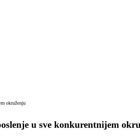
jem okruženju
aposlenje u sve konkurentnijem okr