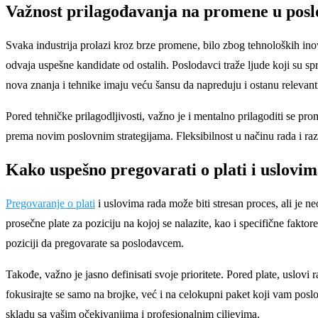
Važnost prilagođavanja na promene u pos
Svaka industrija prolazi kroz brze promene, bilo zbog tehnoloških inov
odvaja uspešne kandidate od ostalih. Poslodavci traže ljude koji su s
nova znanja i tehnike imaju veću šansu da napreduju i ostanu relevantn
Pored tehničke prilagodljivosti, važno je i mentalno prilagoditi se 
prema novim poslovnim strategijama. Fleksibilnost u načinu rada i ra
Kako uspešno pregovarati o plati i uslovi
Pregovaranje o plati
i uslovima rada može biti stresan proces, ali je 
prosečne plate za poziciju na kojoj se nalazite, kao i specifične faktor
poziciji da pregovarate sa poslodavcem.
Takođe, važno je jasno definisati svoje prioritete. Pored plate, uslo
fokusirajte se samo na brojke, već i na celokupni paket koji vam posl
skladu sa vašim očekivanjima i profesionalnim ciljevima.