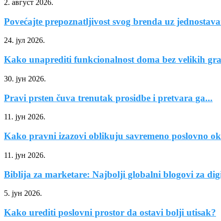
2. август 2026.
Povećajte prepoznatljivost svog brenda uz jednostav
24. јул 2026.
Kako unaprediti funkcionalnost doma bez velikih gr
30. јун 2026.
Pravi prsten čuva trenutak prosidbe i pretvara ga...
11. јун 2026.
Kako pravni izazovi oblikuju savremeno poslovno ok
11. јун 2026.
Biblija za marketare: Najbolji globalni blogovi za digit
5. јун 2026.
Kako urediti poslovni prostor da ostavi bolji utisak?