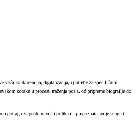
 veća konkurencija, digitalizacija, i potrebe za specifičnim
i svakom koraku u procesu traženja posla, od pripreme biografije do
amo potraga za poslom, već i prilika da prepoznate svoje snage i