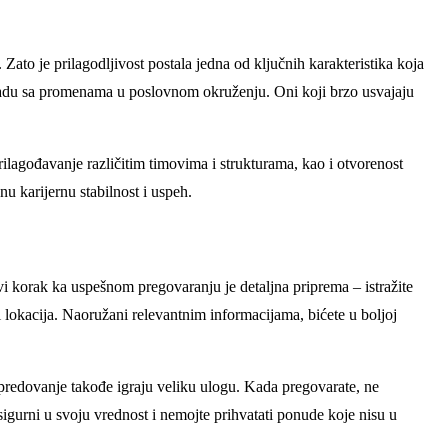
ato je prilagodljivost postala jedna od ključnih karakteristika koja
 skladu sa promenama u poslovnom okruženju. Oni koji brzo usvajaju
lagođavanje različitim timovima i strukturama, kao i otvorenost
u karijernu stabilnost i uspeh.
i korak ka uspešnom pregovaranju je detaljna priprema – istražite
o i lokacija. Naoružani relevantnim informacijama, bićete u boljoj
napredovanje takođe igraju veliku ulogu. Kada pregovarate, ne
igurni u svoju vrednost i nemojte prihvatati ponude koje nisu u