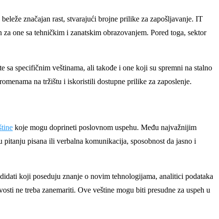
beleže značajan rast, stvarajući brojne prilike za zapošljavanje. IT
an za one sa tehničkim i zanatskim obrazovanjem. Pored toga, sektor
e sa specifičnim veštinama, ali takođe i one koji su spremni na stalno
romenama na tržištu i iskoristili dostupne prilike za zaposlenje.
štine
koje mogu doprineti poslovnom uspehu. Među najvažnijim
 pitanju pisana ili verbalna komunikacija, sposobnost da jasno i
ndidati koji poseduju znanje o novim tehnologijama, analitici podataka
vosti ne treba zanemariti. Ove veštine mogu biti presudne za uspeh u