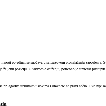
a, mnogi pojedinci se suočavaju sa izazovom pronalaženja zaposlenja. Sve
je željenu poziciju. U takvom okruženju, potrebno je strateški pristupit
e prilagodite trenutnim uslovima i istaknete na pravi način. Ovo nije s
ada