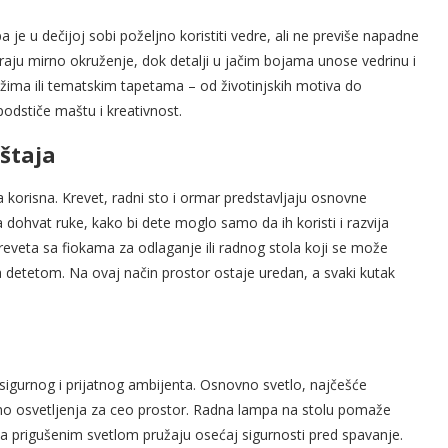
 je u dečijoj sobi poželjno koristiti vedre, ali ne previše napadne
varaju mirno okruženje, dok detalji u jačim bojama unose vedrinu i
ežima ili tematskim tapetama – od životinjskih motiva do
odstiče maštu i kreativnost.
štaja
 korisna. Krevet, radni sto i ormar predstavljaju osnovne
a dohvat ruke, kako bi dete moglo samo da ih koristi i razvija
reveta sa fiokama za odlaganje ili radnog stola koji se može
a detetom. Na ovaj način prostor ostaje uredan, a svaki kutak
 sigurnog i prijatnog ambijenta. Osnovno svetlo, najčešće
ljno osvetljenja za ceo prostor. Radna lampa na stolu pomaže
sa prigušenim svetlom pružaju osećaj sigurnosti pred spavanje.