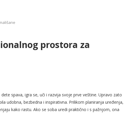
 mališane
cionalnog prostora za
 dete spava, igra se, uči i razvija svoje prve veštine. Upravo zato
ila udobna, bezbedna i inspirativna. Prilikom planiranja uređenja,
njaju kako rastu. Ako se soba uredi praktično i s pažnjom, ona