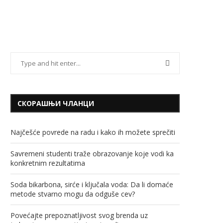
СКОРАШЊИ ЧЛАНЦИ
Najčešće povrede na radu i kako ih možete sprečiti
Savremeni studenti traže obrazovanje koje vodi ka
konkretnim rezultatima
Soda bikarbona, sirće i ključala voda: Da li domaće
metode stvarno mogu da odguše cev?
Povećajte prepoznatljivost svog brenda uz