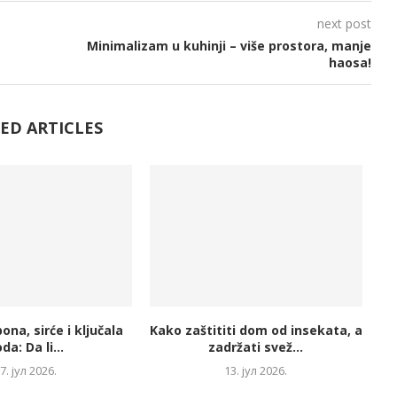
next post
Minimalizam u kuhinji – više prostora, manje
haosa!
ED ARTICLES
ona, sirće i ključala
Kako zaštititi dom od insekata, a
da: Da li...
zadržati svež...
7. јул 2026.
13. јул 2026.