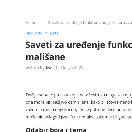
Home
-
Saveti za uređenje funkcionalnog prostora za
MOJ DOM
ŽIVOT
Saveti za uređenje funk
mališane
written by
Iva
16. јул 2025.
Dečija soba je prostor koji ima višestruku ulogu – u njoj
ona mora biti pažljivo osmišljena, kako bi istovremeno b
važno je misliti dugoročno, jer se potrebe dece brzo me
može biti prilagodljiva i funkcionalna tokom više godina.
Odabir boja i tema