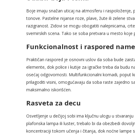
Boje imaju snažan uticaj na atmosferu i raspoloženje, pa
tonove. Pastelne nijanse roze, plave, žute ili zelene st
razigranost. Zidovi se mogu obogatiti nalepnicama, crt
svemirskih scena. Tako se soba pretvara u mesto koje p
Funkcionalnost i raspored name
Praktičan raspored je osnovni uslov da soba bude zaista
elemente, dok police i kutije za igračke treba da budu n
osećaj odgovornosti. Multifunkcionalni komadi, poput k
prilagoditi visini, omogućavaju da soba raste zajedno s
maksimalno iskorišćen.
Rasveta za decu
Osvetljenje u dečijoj sobi ima ključnu ulogu u stvaranju
plafonska lampa ili luster, trebalo bi da obezbedi dovo
koncentraciji tokom učenja i čitanja, dok noćne lampe 