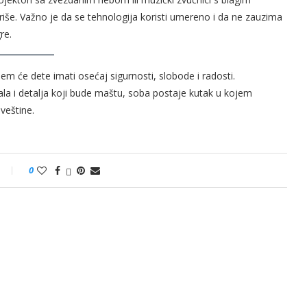
iše. Važno je da se tehnologija koristi umereno i da ne zauzima
re.
jem će dete imati osećaj sigurnosti, slobode i radosti.
ala i detalja koji bude maštu, soba postaje kutak u kojem
veštine.
0