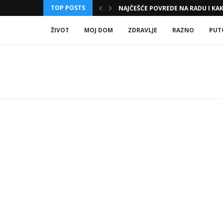
TOP POSTS
NAJČEŠĆE POVREDE NA RADU I KAK
ŽIVOT
MOJ DOM
ZDRAVLJE
RAZNO
PUT