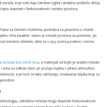
i zvezda, koje sobi daju čaroban izgled i dodatno podstiču dečiju
jno doprineti i funkcionalnosti i estetici prostora.
Tepisi sa šarenim motivima, posteljina sa junacima iz crtanih
plinu i lični karakter. Važno je ostaviti prostora za promene, jer
ove trenutne afinitete, dete se u njoj oseća posebno i srećno.
 da bude bez oštrih ivica
, a materijali od kojih je izrađen trebalo
 i vuna su odličan izbor jer pružaju toplinu i zdravu atmosferu.
udobnosti, a pri tom se lako održavaju. Dodavanje biljaka koje su
 prirodom.
a
tehnologiju, određena rešenja mogu doprineti funkcionalnosti
jektori sa zvezdanim nebom ili muzički zvučnici s blagim