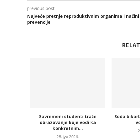
previous post
Najveće pretnje reproduktivnim organima i načini
prevencije
RELAT
Savremeni studenti traže
Soda bikarb
obrazovanje koje vodi ka
vo
konkretnim...
2
28. јул 2026.