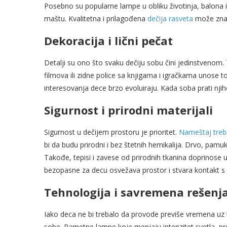
Posebno su popularne lampe u obliku životinja, balona il
maštu. Kvalitetna i prilagođena
dečija rasveta
može znača
Dekoracija i lični pečat
Detalji su ono što svaku dečiju sobu čini jedinstvenom. 
filmova ili zidne police sa knjigama i igračkama unose to
interesovanja dece brzo evoluiraju. Kada soba prati njih
Sigurnost i prirodni materijali
Sigurnost u dečijem prostoru je prioritet.
Nameštaj treba
bi da budu prirodni i bez štetnih hemikalija. Drvo, pamuk
Takođe, tepisi i zavese od prirodnih tkanina doprinose 
bezopasne za decu osvežava prostor i stvara kontakt s
Tehnologija i savremena rešenj
Iako deca ne bi trebalo da provode previše vremena uz 
sobe. Pametne lampe koje menjaju intenzitet svetla, pro