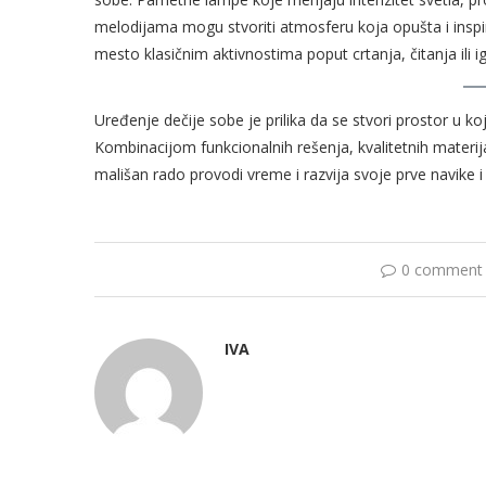
melodijama mogu stvoriti atmosferu koja opušta i inspir
mesto klasičnim aktivnostima poput crtanja, čitanja ili ig
Uređenje dečije sobe je prilika da se stvori prostor u ko
Kombinacijom funkcionalnih rešenja, kvalitetnih materij
mališan rado provodi vreme i razvija svoje prve navike i 
0 comment
IVA