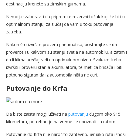
destinaciju krenete sa zimskim gumama.
Nemojte zaboraviti da pripremite rezervni točak koji će biti u
optimalnom stanju, za slučaj da vam u toku putovanja
zatreba.
Nakon što izvršite proveru pneumatika, postarajte se da
proverite i u kakvom su stanju svetla na automobilu, a zatim i
da li klima uređaj radi na optimalnom nivou. Svakako treba
izvršiti i proveru stanja akumulatora, te metlica brisača i biti
potpuno siguran da iz automobila ništa ne curi.
Putovanje do Krfa
Da biste zaista mogli uživati na
putovanju
dugom oko 915
kilometara, potrebno je na vreme se upoznati sa rutom.
Putovanje do Krfa nije naročito zahtevno, jer iako ruta iznosi