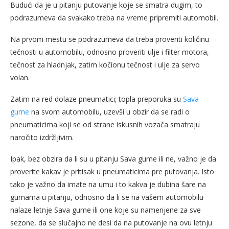
Budući da je u pitanju putovanje koje se smatra dugim, to
podrazumeva da svakako treba na vreme pripremiti automobil.
Na prvom mestu se podrazumeva da treba proveriti količinu
tečnosti u automobilu, odnosno proveriti ulje i filter motora,
tečnost za hladnjak, zatim kočionu tečnost i ulje za servo
volan.
Zatim na red dolaze pneumatici; topla preporuka su
Sava
gume
na svom automobilu, uzevši u obzir da se radi o
pneumaticima koji se od strane iskusnih vozača smatraju
naročito izdržljivim.
Ipak, bez obzira da li su u pitanju Sava gume ili ne, važno je da
proverite kakav je pritisak u pneumaticima pre putovanja. Isto
tako je važno da imate na umu i to kakva je dubina šare na
gumama u pitanju, odnosno da li se na vašem automobilu
nalaze letnje Sava gume ili one koje su namenjene za sve
sezone, da se slučajno ne desi da na putovanje na ovu letnju