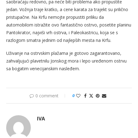
saobraćaju redovno, pa neće biti problema ako propustite
jedan. Vožnja traje kratko, a cene karata za trajekt su prilično
pristupačne. Na Krfu nemojte propustiti priliku da
automobilom istražite ovo fantastično ostrvo, posetite planinu
Pantokrator, najviši vrh ostrva, i Paleokastricu, koja se s
razlogom smatra jednim od najlepših mesta na Krfu.
Uživanje na ostrvskim plažama je gotovo zagarantovano,
zahvaljujući plavetnilu Jonskog mora i lepo uređenom ostrvu
sa bogatim venecijanskim nasleđem.
0 comment
0
IVA