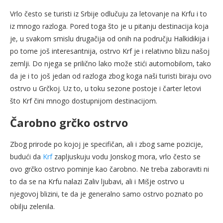
Vrlo često se turisti iz Srbije odlučuju za letovanje na Krfu i to
iz mnogo razloga. Pored toga što je u pitanju destinacija koja
je, u svakom smislu drugačija od onih na području Halkidikija i
po tome još interesantnija, ostrvo Krf je i relativno blizu našoj
zemlji. Do njega se prilično lako može stići automobilom, tako
da je i to još jedan od razloga zbog koga naši turisti biraju ovo
ostrvo u Grčkoj. Uz to, u toku sezone postoje i čarter letovi
što Krf čini mnogo dostupnijom destinacijom.
Čarobno grčko ostrvo
Zbog prirode po kojoj je specifičan, ali i zbog same pozicije,
budući da
Krf
zapljuskuju vodu Jonskog mora, vrlo često se
ovo grčko ostrvo pominje kao čarobno. Ne treba zaboraviti ni
to da se na Krfu nalazi Zaliv ljubavi, ali i Mišje ostrvo u
njegovoj blizini, te da je generalno samo ostrvo poznato po
obilju zelenila.