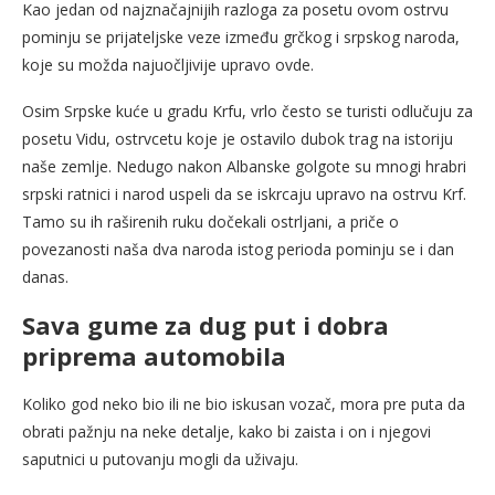
Kao jedan od najznačajnijih razloga za posetu ovom ostrvu
pominju se prijateljske veze između grčkog i srpskog naroda,
koje su možda najuočljivije upravo ovde.
Osim Srpske kuće u gradu Krfu, vrlo često se turisti odlučuju za
posetu Vidu, ostrvcetu koje je ostavilo dubok trag na istoriju
naše zemlje. Nedugo nakon Albanske golgote su mnogi hrabri
srpski ratnici i narod uspeli da se iskrcaju upravo na ostrvu Krf.
Tamo su ih raširenih ruku dočekali ostrljani, a priče o
povezanosti naša dva naroda istog perioda pominju se i dan
danas.
Sava gume za dug put i dobra
priprema automobila
Koliko god neko bio ili ne bio iskusan vozač, mora pre puta da
obrati pažnju na neke detalje, kako bi zaista i on i njegovi
saputnici u putovanju mogli da uživaju.