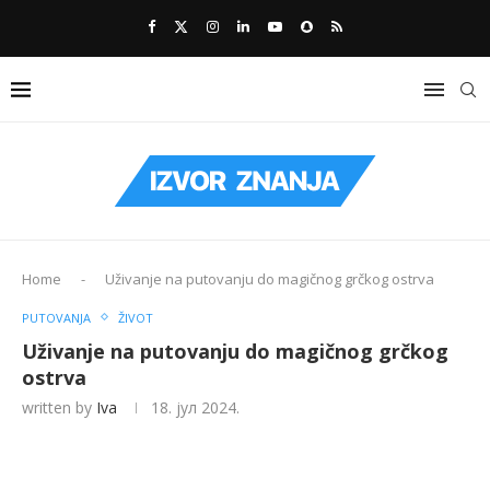
Home
-
Uživanje na putovanju do magičnog grčkog ostrva
PUTOVANJA
ŽIVOT
Uživanje na putovanju do magičnog grčkog
ostrva
written by
Iva
18. јул 2024.