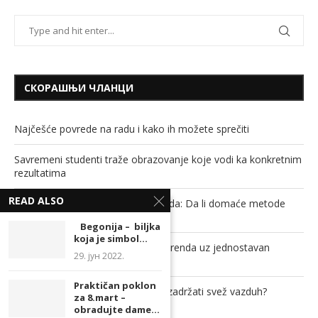
СКОРАШЊИ ЧЛАНЦИ
Najčešće povrede na radu i kako ih možete sprečiti
Savremeni studenti traže obrazovanje koje vodi ka konkretnim
rezultatima
READ ALSO
Soda bikarbona, sirće i ključala voda: Da li domaće metode
stvarno mogu da odguše cev?
Begonija – biljka
koja je simbol...
Povećajte prepoznatljivost svog brenda uz jednostavan
29. јун 2022.
promotivni proizvod!
Praktičan poklon
Kako zaštititi dom od insekata, a zadržati svež vazduh?
za 8.mart –
obradujte dame...