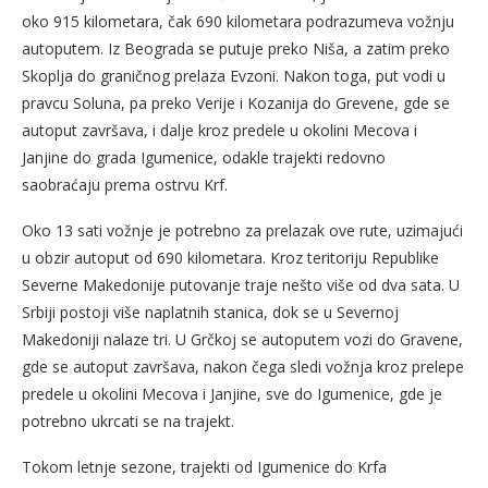
oko 915 kilometara, čak 690 kilometara podrazumeva vožnju
autoputem. Iz Beograda se putuje preko Niša, a zatim preko
Skoplja do graničnog prelaza Evzoni. Nakon toga, put vodi u
pravcu Soluna, pa preko Verije i Kozanija do Grevene, gde se
autoput završava, i dalje kroz predele u okolini Mecova i
Janjine do grada Igumenice, odakle trajekti redovno
saobraćaju prema ostrvu Krf.
Oko 13 sati vožnje je potrebno za prelazak ove rute, uzimajući
u obzir autoput od 690 kilometara. Kroz teritoriju Republike
Severne Makedonije putovanje traje nešto više od dva sata. U
Srbiji postoji više naplatnih stanica, dok se u Severnoj
Makedoniji nalaze tri. U Grčkoj se autoputem vozi do Gravene,
gde se autoput završava, nakon čega sledi vožnja kroz prelepe
predele u okolini Mecova i Janjine, sve do Igumenice, gde je
potrebno ukrcati se na trajekt.
Tokom letnje sezone, trajekti od Igumenice do Krfa