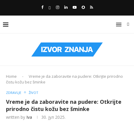
Home
-
Vreme je da zaboravite na pudere: Otkrijte prirodno
čistu kožu bez šminke
ZDRAVLJE
ŽIVOT
Vreme je da zaboravite na pudere: Otkrijte
prirodno čistu kožu bez šminke
written by
Iva
30. јул 2025.