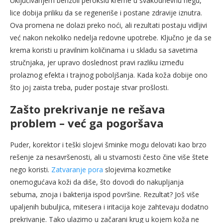
Uključivanjem benzoil peroksid kreme u svakodnevnu negu,
lice dobija priliku da se regeneriše i postane zdravije iznutra.
Ova promena ne dolazi preko noći, ali rezultati postaju vidljivi
već nakon nekoliko nedelja redovne upotrebe. Ključno je da se
krema koristi u pravilnim količinama i u skladu sa savetima
stručnjaka, jer upravo doslednost pravi razliku između
prolaznog efekta i trajnog poboljšanja. Kada koža dobije ono
što joj zaista treba, puder postaje stvar prošlosti.
Zašto prekrivanje ne rešava
problem – već ga pogoršava
Puder, korektor i teški slojevi šminke mogu delovati kao brzo
rešenje za nesavršenosti, ali u stvarnosti često čine više štete
nego koristi.
Zatvaranje pora
slojevima kozmetike
onemogućava koži da diše, što dovodi do nakupljanja
sebuma, znoja i bakterija ispod površine. Rezultat? Još više
upaljenih bubuljica, mitesera i iritacija koje zahtevaju dodatno
prekrivanje. Tako ulazimo u začarani krug u kojem koža ne