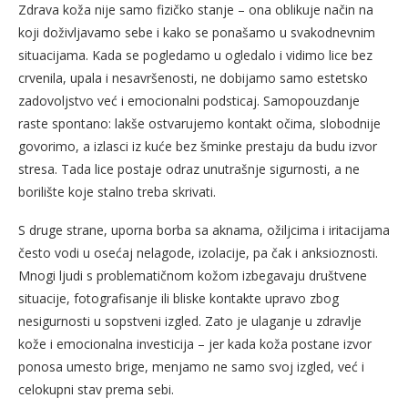
Zdrava koža nije samo fizičko stanje – ona oblikuje način na
koji doživljavamo sebe i kako se ponašamo u svakodnevnim
situacijama. Kada se pogledamo u ogledalo i vidimo lice bez
crvenila, upala i nesavršenosti, ne dobijamo samo estetsko
zadovoljstvo već i emocionalni podsticaj. Samopouzdanje
raste spontano: lakše ostvarujemo kontakt očima, slobodnije
govorimo, a izlasci iz kuće bez šminke prestaju da budu izvor
stresa. Tada lice postaje odraz unutrašnje sigurnosti, a ne
borilište koje stalno treba skrivati.
S druge strane, uporna borba sa aknama, ožiljcima i iritacijama
često vodi u osećaj nelagode, izolacije, pa čak i anksioznosti.
Mnogi ljudi s problematičnom kožom izbegavaju društvene
situacije, fotografisanje ili bliske kontakte upravo zbog
nesigurnosti u sopstveni izgled. Zato je ulaganje u zdravlje
kože i emocionalna investicija – jer kada koža postane izvor
ponosa umesto brige, menjamo ne samo svoj izgled, već i
celokupni stav prema sebi.