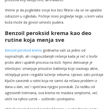
Vreme je da pogledate svoje lice bez filtera i da se ne uplašite
odrazom u ogledalu. Počinje novo poglavlje nege, u kom vaša
koža može da govori umesto pudera.
Benzoil peroksid krema kao deo
rutine koja menja sve
Benzoil peroksid krema
godinama važi za jedno od
najsnažnijih, ali i najpouzdanijih rešenja kada je reč o borbi
protiv akni i upalnih procesa na koži. Njeno delovanje je
višeslojno: smanjuje prisustvo bakterija koje izazivaju akne,
otčepljuje pore i reguliše lučenje sebuma. Upravo zato postaje
ključni saveznik u rutini koja ne samo da rešava problem iz
dana u dan, već i sprečava njegov povratak. Za razliku od
agresivnih tretmana, ova krema ne maskira simptome, već
utiče na njihov uzrok – suštinski i postepeno.