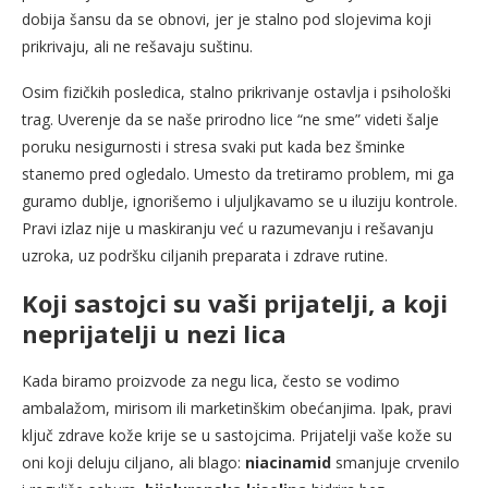
dobija šansu da se obnovi, jer je stalno pod slojevima koji
prikrivaju, ali ne rešavaju suštinu.
Osim fizičkih posledica, stalno prikrivanje ostavlja i psihološki
trag. Uverenje da se naše prirodno lice “ne sme” videti šalje
poruku nesigurnosti i stresa svaki put kada bez šminke
stanemo pred ogledalo. Umesto da tretiramo problem, mi ga
guramo dublje, ignorišemo i uljuljkavamo se u iluziju kontrole.
Pravi izlaz nije u maskiranju već u razumevanju i rešavanju
uzroka, uz podršku ciljanih preparata i zdrave rutine.
Koji sastojci su vaši prijatelji, a koji
neprijatelji u nezi lica
Kada biramo proizvode za negu lica, često se vodimo
ambalažom, mirisom ili marketinškim obećanjima. Ipak, pravi
ključ zdrave kože krije se u sastojcima. Prijatelji vaše kože su
oni koji deluju ciljano, ali blago:
niacinamid
smanjuje crvenilo