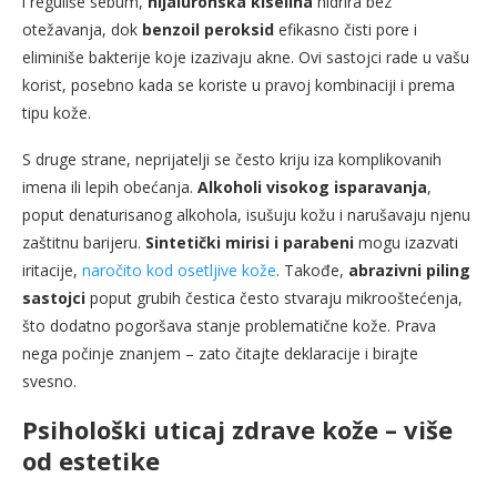
i reguliše sebum,
hijaluronska kiselina
hidrira bez
otežavanja, dok
benzoil peroksid
efikasno čisti pore i
eliminiše bakterije koje izazivaju akne. Ovi sastojci rade u vašu
korist, posebno kada se koriste u pravoj kombinaciji i prema
tipu kože.
S druge strane, neprijatelji se često kriju iza komplikovanih
imena ili lepih obećanja.
Alkoholi visokog isparavanja
,
poput denaturisanog alkohola, isušuju kožu i narušavaju njenu
zaštitnu barijeru.
Sintetički mirisi i parabeni
mogu izazvati
iritacije,
naročito kod osetljive kože
. Takođe,
abrazivni piling
sastojci
poput grubih čestica često stvaraju mikrooštećenja,
što dodatno pogoršava stanje problematične kože. Prava
nega počinje znanjem – zato čitajte deklaracije i birajte
svesno.
Psihološki uticaj zdrave kože – više
od estetike