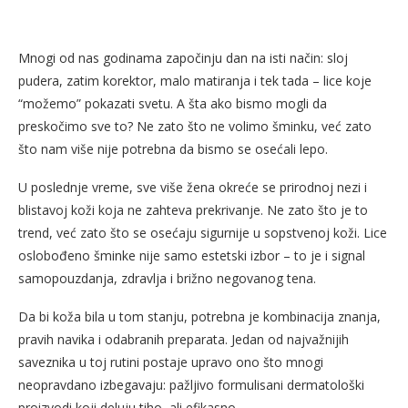
Mnogi od nas godinama započinju dan na isti način: sloj
pudera, zatim korektor, malo matiranja i tek tada – lice koje
“možemo” pokazati svetu. A šta ako bismo mogli da
preskočimo sve to? Ne zato što ne volimo šminku, već zato
što nam više nije potrebna da bismo se osećali lepo.
U poslednje vreme, sve više žena okreće se prirodnoj nezi i
blistavoj koži koja ne zahteva prekrivanje. Ne zato što je to
trend, već zato što se osećaju sigurnije u sopstvenoj koži. Lice
oslobođeno šminke nije samo estetski izbor – to je i signal
samopouzdanja, zdravlja i brižno negovanog tena.
Da bi koža bila u tom stanju, potrebna je kombinacija znanja,
pravih navika i odabranih preparata. Jedan od najvažnijih
saveznika u toj rutini postaje upravo ono što mnogi
neopravdano izbegavaju: pažljivo formulisani dermatološki
proizvodi koji deluju tiho, ali efikasno.