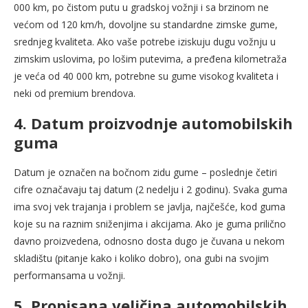
000 km, po čistom putu u gradskoj vožnji i sa brzinom ne
većom od 120 km/h, dovoljne su standardne zimske gume,
srednjeg kvaliteta. Ako vaše potrebe iziskuju dugu vožnju u
zimskim uslovima, po lošim putevima, a pređena kilometraža
je veća od 40 000 km, potrebne su gume visokog kvaliteta i
neki od premium brendova.
4. Datum proizvodnje automobilskih
guma
Datum je označen na bočnom zidu gume – poslednje četiri
cifre označavaju taj datum (2 nedelju i 2 godinu). Svaka guma
ima svoj vek trajanja i problem se javlja, najčešće, kod guma
koje su na raznim sniženjima i akcijama. Ako je guma prilično
davno proizvedena, odnosno dosta dugo je čuvana u nekom
skladištu (pitanje kako i koliko dobro), ona gubi na svojim
performansama u vožnji.
5. Propisana veličina automobilskih