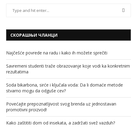
СКОРАШЊИ ЧЛАНЦИ
Najčešće povrede na radu i kako ih možete sprečiti
Savremeni studenti traže obrazovanje koje vodi ka konkretnim
rezultatima
Soda bikarbona, sirće i ključala voda: Da li domaće metode
stvarno mogu da odguše cev?
Povećajte prepoznatljivost svog brenda uz jednostavan
promotivni proizvod!
Kako zaštititi dom od insekata, a zadržati svež vazduh?