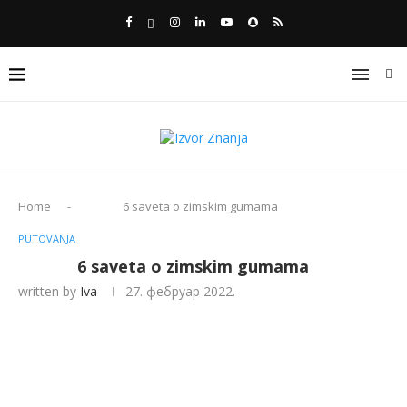
Home
-
6 saveta o zimskim gumama
PUTOVANJA
6 saveta o zimskim gumama
written by
Iva
27. фебруар 2022.