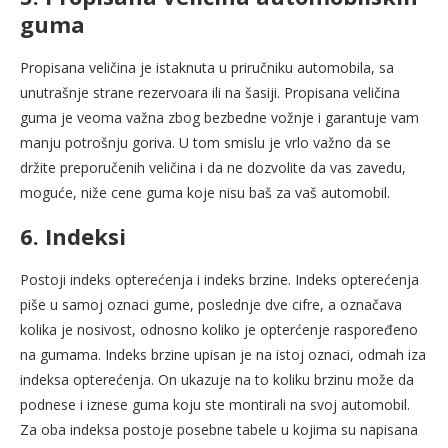
guma
Propisana veličina je istaknuta u priručniku automobila, sa
unutrašnje strane rezervoara ili na šasiji. Propisana veličina
guma je veoma važna zbog bezbedne vožnje i garantuje vam
manju potrošnju goriva. U tom smislu je vrlo važno da se
držite preporučenih veličina i da ne dozvolite da vas zavedu,
moguće, niže cene guma koje nisu baš za vaš automobil.
6. Indeksi
Postoji indeks opterećenja i indeks brzine. Indeks opterećenja
piše u samoj oznaci gume, poslednje dve cifre, a označava
kolika je nosivost, odnosno koliko je opterćenje raspoređeno
na gumama. Indeks brzine upisan je na istoj oznaci, odmah iza
indeksa opterećenja. On ukazuje na to koliku brzinu može da
podnese i iznese guma koju ste montirali na svoj automobil.
Za oba indeksa postoje posebne tabele u kojima su napisana