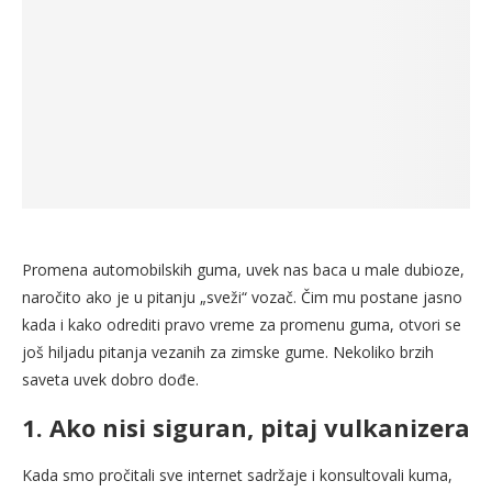
Promena automobilskih guma, uvek nas baca u male dubioze,
naročito ako je u pitanju „sveži“ vozač. Čim mu postane jasno
kada i kako odrediti pravo vreme za promenu guma, otvori se
još hiljadu pitanja vezanih za zimske gume. Nekoliko brzih
saveta uvek dobro dođe.
1. Ako nisi siguran, pitaj vulkanizera
Kada smo pročitali sve internet sadržaje i konsultovali kuma,