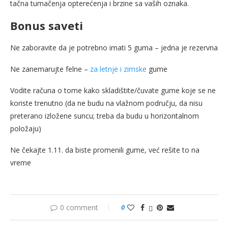
tačna tumačenja opterećenja i brzine sa vaših oznaka.
Bonus saveti
Ne zaboravite da je potrebno imati 5 guma – jedna je rezervna
Ne zanemarujte felne –
za letnje i zimske
gume
Vodite računa o tome kako skladištite/čuvate gume koje se ne
koriste trenutno (da ne budu na vlažnom području, da nisu
preterano izložene suncu; treba da budu u horizontalnom
položaju)
Ne čekajte 1.11. da biste promenili gume, već rešite to na
vreme
0 comment
0