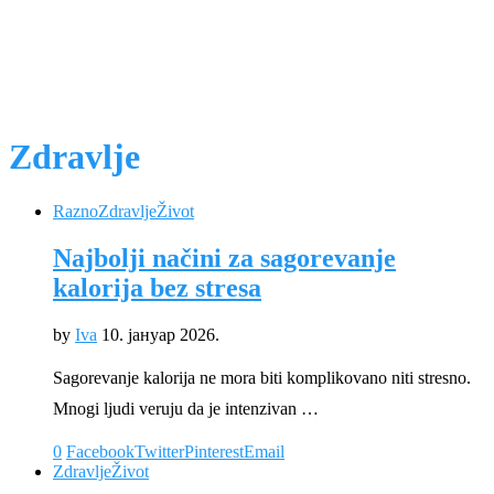
Zdravlje
Razno
Zdravlje
Život
Najbolji načini za sagorevanje
kalorija bez stresa
by
Iva
10. јануар 2026.
Sagorevanje kalorija ne mora biti komplikovano niti stresno.
Mnogi ljudi veruju da je intenzivan …
0
Facebook
Twitter
Pinterest
Email
Zdravlje
Život