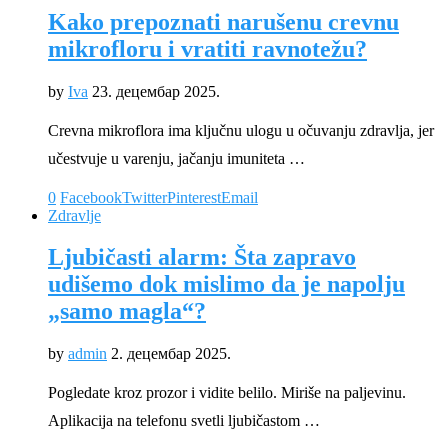
Kako prepoznati narušenu crevnu
mikrofloru i vratiti ravnotežu?
by
Iva
23. децембар 2025.
Crevna mikroflora ima ključnu ulogu u očuvanju zdravlja, jer
učestvuje u varenju, jačanju imuniteta …
0
Facebook
Twitter
Pinterest
Email
Zdravlje
Ljubičasti alarm: Šta zapravo
udišemo dok mislimo da je napolju
„samo magla“?
by
admin
2. децембар 2025.
Pogledate kroz prozor i vidite belilo. Miriše na paljevinu.
Aplikacija na telefonu svetli ljubičastom …