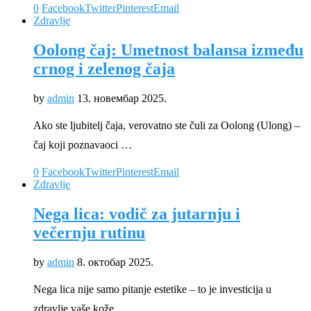
0
Facebook
Twitter
Pinterest
Email
Zdravlje
Oolong čaj: Umetnost balansa između
crnog i zelenog čaja
by
admin
13. новембар 2025.
Ako ste ljubitelj čaja, verovatno ste čuli za Oolong (Ulong) –
čaj koji poznavaoci …
0
Facebook
Twitter
Pinterest
Email
Zdravlje
Nega lica: vodič za jutarnju i
večernju rutinu
by
admin
8. октобар 2025.
Nega lica nije samo pitanje estetike – to je investicija u
zdravlje vaše kože. …