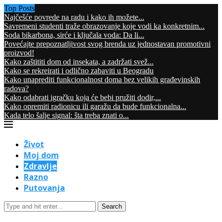
Top Posts
Najčešće povrede na radu i kako ih možete...
Savremeni studenti traže obrazovanje koje vodi ka konkretnim...
Soda bikarbona, sirće i ključala voda: Da li...
Povećajte prepoznatljivost svog brenda uz jednostavan promotivni
proizvod!
Kako zaštititi dom od insekata, a zadržati svež...
Kako se rekreirati i odlično zabaviti u Beogradu
Kako unaprediti funkcionalnost doma bez velikih građevinskih
radova?
Kako odabrati igračku koja će bebi pružiti dodir,...
Kako opremiti radionicu ili garažu da bude funkcionalna...
Kada telo šalje signal: šta treba znati o...
Život
Moj dom
Zdravlje
Razno
Putovanja
Search