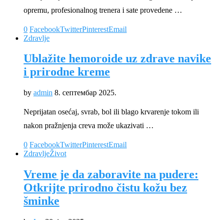
opremu, profesionalnog trenera i sate provedene …
0
Facebook
Twitter
Pinterest
Email
Zdravlje
Ublažite hemoroide uz zdrave navike
i prirodne kreme
by
admin
8. септембар 2025.
Neprijatan osećaj, svrab, bol ili blago krvarenje tokom ili
nakon pražnjenja creva može ukazivati …
0
Facebook
Twitter
Pinterest
Email
Zdravlje
Život
Vreme je da zaboravite na pudere:
Otkrijte prirodno čistu kožu bez
šminke