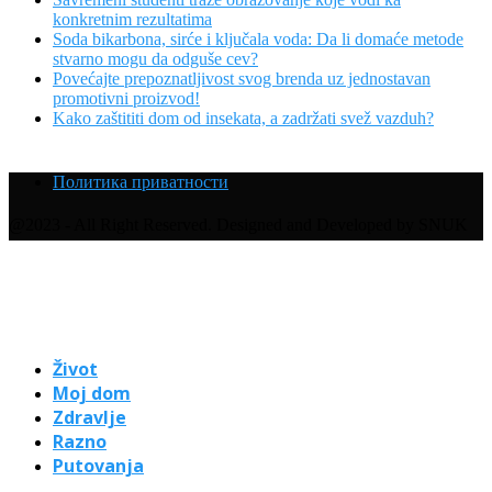
konkretnim rezultatima
Soda bikarbona, sirće i ključala voda: Da li domaće metode
stvarno mogu da odguše cev?
Povećajte prepoznatljivost svog brenda uz jednostavan
promotivni proizvod!
Kako zaštititi dom od insekata, a zadržati svež vazduh?
Политика приватности
@2023 - All Right Reserved. Designed and Developed by SNUK
Život
Moj dom
Zdravlje
Razno
Putovanja