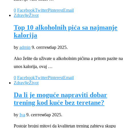
0
Facebook
Twitter
Pinterest
Email
Zdravlje
Život
Top 10 alkoholnih pića sa najmanje
kalorija
by
admin
9. септембар 2025.
Ako želite da uživate u alkoholnim pićima a pritom pazite na
unos kalorija, ovaj …
0
Facebook
Twitter
Pinterest
Email
Zdravlje
Život
Da li je moguće napraviti dobar
trening kod kuće bez teretane?
by
Iva
9. септембар 2025.
Postoje brojni mitovi da kvalitetan trening zahteva skupu