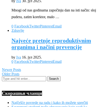
by
Iva
30. јул 2025.
Mnogi od nas godinama započinju dan na isti način: sloj
pudera, zatim korektor, malo …
0
Facebook
Twitter
Pinterest
Email
Zdravlje
Najveće pretnje reproduktivnim
organima i načini prevencije
by
Iva
16. јул 2025.
0
Facebook
Twitter
Pinterest
Email
Newer Posts
Older Posts
Скорашњи чланци
Najčešće povrede na radu i kako ih možete sprečiti
Savremeni studenti traže obrazovanje koje vodi ka