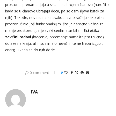
prostorije prenamenjuju u skladu sa brojem članova (naročito
kada se u članove ubrajaju deca, pa se osmišljava kutak za
njih). Takođe, nove ideje se svakodnevno rađaju kako bi se
prostor učinio još funkcionalnijim, što je naročito važno za
manje prostore, gde je svaki centimetar bitan
. Estetika i
završni radovi
(krečenje, opremanje nameštajem i slično)
dolaze na kraju, ali nisu nimalo nevažni, te ne treba izgubiti
energiju kada se do njih dođe.
0 comment
0
IVA