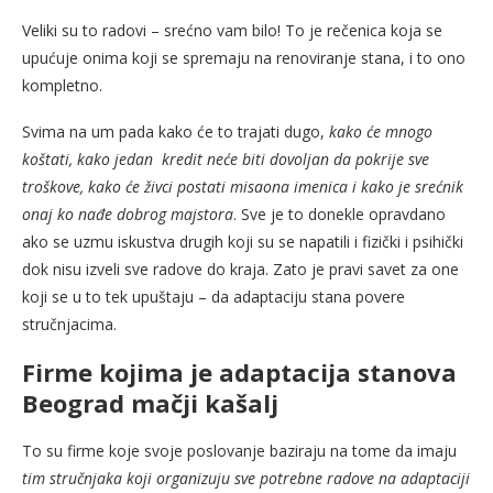
Veliki su to radovi – srećno vam bilo! To je rečenica koja se
upućuje onima koji se spremaju na renoviranje stana, i to ono
kompletno.
Svima na um pada kako će to trajati dugo,
kako će mnogo
koštati, kako jedan kredit neće biti dovoljan da pokrije sve
troškove, kako će živci postati misaona imenica i kako je srećnik
onaj ko nađe dobrog majstora
. Sve je to donekle opravdano
ako se uzmu iskustva drugih koji su se napatili i fizički i psihički
dok nisu izveli sve radove do kraja. Zato je pravi savet za one
koji se u to tek upuštaju – da adaptaciju stana povere
stručnjacima.
Firme kojima je adaptacija stanova
Beograd mačji kašalj
To su firme koje svoje poslovanje baziraju na tome da imaju
tim stručnjaka koji organizuju sve potrebne radove na adaptaciji