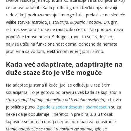
svakom slučaju je neophodna konsultacija sa stručnjacima koji
će radove odobriti. Kada prođu ti grubi i fizički najzahtevniji
radovi, koji podrazumevaju i mnogo šuta, prelazi se na sledeće
velike stavke:
instalacije, stolarija, kupatilo i podovi.
Drugim
rečima, sve ono što se ne radi toliko često i što podrazumeva
poprilične iznose novca. S druge strane, to su i radovi koji
najviše utiču na funkcionalnost doma, odnosno da nemate
problema sa vodom, električnom energijom i slično.
Kada već adaptirate, adaptirajte na
duže staze što je više moguće
Na adaptaciju stana ili kuće ljudi se odlučuju u različitim
situacijama. To je gotovo po pravilu uvek kada se kupi
stan u
starogradnji koji nije obnavljan od trenutka useljenja
, a takvih
je prilično puno.
Zgrade iz sedamdesetih i osamdesetih
su za
neke i dalje popularnije, i neretko ih pre biraju, a u trošak
kupovine se odmah ubraja i iznos potreban za renoviranje.
Manje adaptacije se rade i u novijim zgradama,
gde se