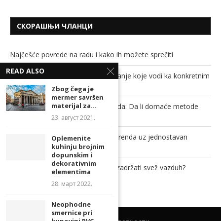
СКОРАШЊИ ЧЛАНЦИ
Najčešće povrede na radu i kako ih možete sprečiti
READ ALSO
Savremeni studenti traže obrazovanje koje vodi ka konkretnim
rezultatima
Zbog čega je
mermer savršen
materijal za...
Soda bikarbona, sirće i ključala voda: Da li domaće metode
stvarno mogu da odguše cev?
23. август 2021.
Povećajte prepoznatljivost svog brenda uz jednostavan
Oplemenite
promotivni proizvod!
kuhinju brojnim
dopunskim i
dekorativnim
Kako zaštititi dom od insekata, a zadržati svež vazduh?
elementima
28. март 2022.
Neophodne
smernice pri