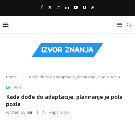
Home
-
Kada dođe do adaptacije, planiranje je pola posla
MOJ DOM
Kada dođe do adaptacije, planiranje je pola
posla
written by
Iva
27. март 2023.