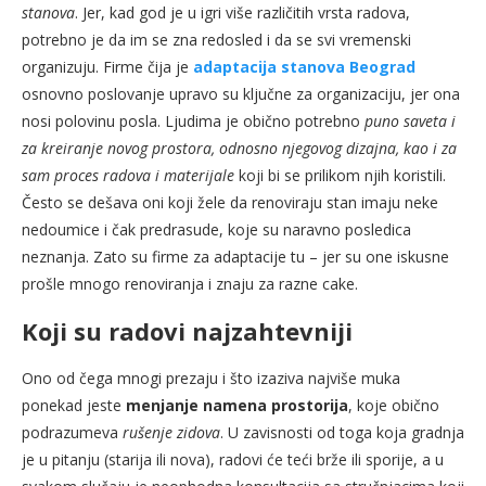
stanova
. Jer, kad god je u igri više različitih vrsta radova,
potrebno je da im se zna redosled i da se svi vremenski
organizuju. Firme čija je
adaptacija stanova Beograd
osnovno poslovanje upravo su ključne za organizaciju, jer ona
nosi polovinu posla. Ljudima je obično potrebno
puno saveta i
za kreiranje novog prostora, odnosno njegovog dizajna, kao i za
sam proces radova i materijale
koji bi se prilikom njih koristili.
Često se dešava oni koji žele da renoviraju stan imaju neke
nedoumice i čak predrasude, koje su naravno posledica
neznanja. Zato su firme za adaptacije tu – jer su one iskusne
prošle mnogo renoviranja i znaju za razne cake.
Koji su radovi najzahtevniji
Ono od čega mnogi prezaju i što izaziva najviše muka
ponekad jeste
menjanje namena prostorija
, koje obično
podrazumeva
rušenje zidova
. U zavisnosti od toga koja gradnja
je u pitanju (starija ili nova), radovi će teći brže ili sporije, a u