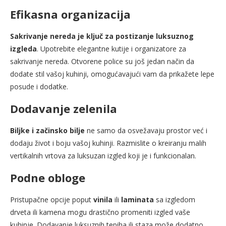
Efikasna organizacija
Sakrivanje nereda je ključ za postizanje luksuznog
izgleda
. Upotrebite elegantne kutije i organizatore za
sakrivanje nereda. Otvorene police su još jedan način da
dodate stil vašoj kuhinji, omogućavajući vam da prikažete lepe
posude i dodatke.
Dodavanje zelenila
Biljke i začinsko bilje
ne samo da osvežavaju prostor već i
dodaju život i boju vašoj kuhinji. Razmislite o kreiranju malih
vertikalnih vrtova za luksuzan izgled koji je i funkcionalan.
Podne obloge
Pristupačne opcije poput
vinila
ili
laminata
sa izgledom
drveta ili kamena mogu drastično promeniti izgled vaše
kuhinje. Dodavanje luksuznih tepiha ili staza može dodatno