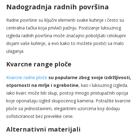
Nadogradnja radnih površina
Radne površine su ključni elementi svake kuhinje i često su
centralna tačka koja privlači pažnju. Postizanje luksuznog
izgleda radnih površina može značajno poboljšati celokupni
dojam vaše kuhinje, a evo kako to možete postići sa malo
ulaganja.
Kvarcne range ploče
Kvarcne radne ploče
su popularne zbog svoje izdržljivosti,
otpornosti na mrlje i ogrebotine
, kao i luksuznog izgleda.
Iako kvarc može biti skup, postoji mnogo pristupačnih opcija
koje oponašaju izgled skupocenog kamena. Potražite kvarcne
ploče sa jednostavnim, elegantnim uzorcima koji dodaju
sofisticiranost bez prevelike cene.
Alternativni materijali