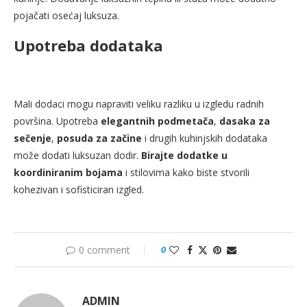
pojačati osećaj luksuza.
Upotreba dodataka
Mali dodaci mogu napraviti veliku razliku u izgledu radnih
površina. Upotreba
elegantnih podmetača
,
dasaka za
sečenje
,
posuda za začine
i drugih kuhinjskih dodataka
može dodati luksuzan dodir.
Birajte dodatke u
koordiniranim bojama
i stilovima kako biste stvorili
kohezivan i sofisticiran izgled.
0 comment
0
ADMIN