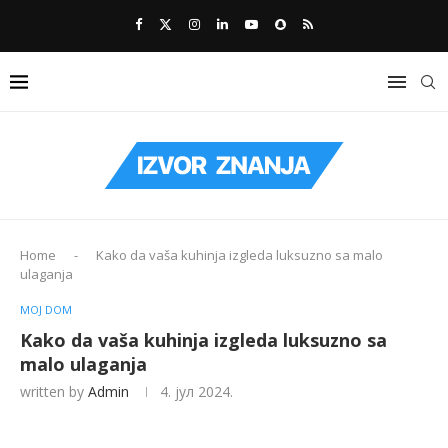
Home
-
Kako da vaša kuhinja izgleda luksuzno sa malo
ulaganja
MOJ DOM
Kako da vaša kuhinja izgleda luksuzno sa
malo ulaganja
written by
Admin
4. јул 2024.