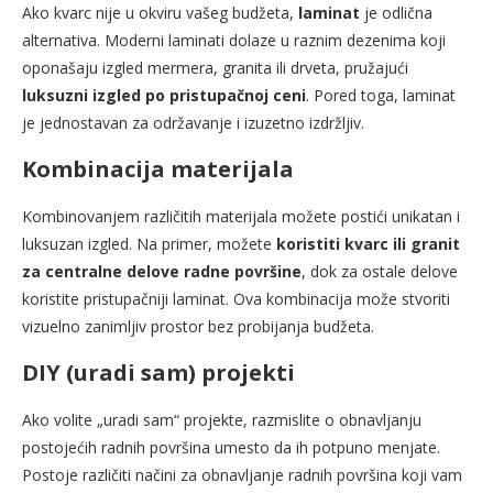
Ako kvarc nije u okviru vašeg budžeta,
laminat
je odlična
alternativa. Moderni laminati dolaze u raznim dezenima koji
oponašaju izgled mermera, granita ili drveta, pružajući
luksuzni izgled po pristupačnoj ceni
. Pored toga, laminat
je jednostavan za održavanje i izuzetno izdržljiv.
Kombinacija materijala
Kombinovanjem različitih materijala možete postići unikatan i
luksuzan izgled. Na primer, možete
koristiti kvarc ili granit
za centralne delove radne površine
, dok za ostale delove
koristite pristupačniji laminat. Ova kombinacija može stvoriti
vizuelno zanimljiv prostor bez probijanja budžeta.
DIY (uradi sam) projekti
Ako volite „uradi sam“ projekte, razmislite o obnavljanju
postojećih radnih površina umesto da ih potpuno menjate.
Postoje različiti načini za obnavljanje radnih površina koji vam