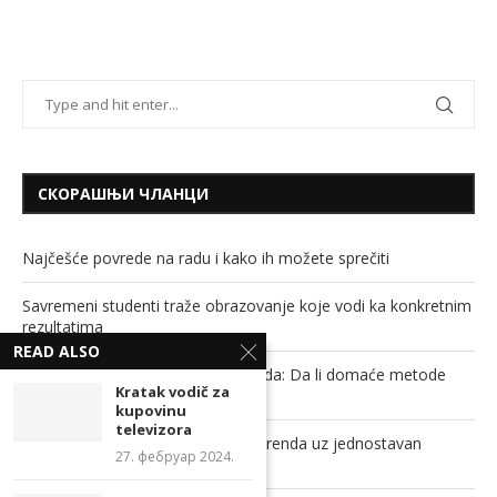
СКОРАШЊИ ЧЛАНЦИ
Najčešće povrede na radu i kako ih možete sprečiti
Savremeni studenti traže obrazovanje koje vodi ka konkretnim
rezultatima
READ ALSO
Soda bikarbona, sirće i ključala voda: Da li domaće metode
Kratak vodič za
stvarno mogu da odguše cev?
kupovinu
televizora
Povećajte prepoznatljivost svog brenda uz jednostavan
27. фебруар 2024.
promotivni proizvod!