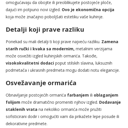
omogućavaju da obojite ili preoblikujete postojeće ploče,
dajući im potpuno novi izgled.
Ovo je ekonomična opcija
koja može značajno poboljšati estetiku vaše kuhinje.
Detalji koji prave razliku
Ponekad su mali detalji ti koji prave najveću razliku.
Zamena
starih ručki i kvaka sa modernim,
metalnim verzijama
može osvežiti izgled kuhinjskih ormarića. Takođe,
visokokvalitetni dodaci
poput stilskih slavina, luksuznih
podmetača i ukrasnih predmeta mogu dodati notu elegancije.
Osvežavanje ormarića
Obnavljanje postojećih ormarića
farbanjem
ili
oblaganjem
folijom
može dramatično promeniti njihov izgled.
Dodavanje
staklenih vrata
na nekoliko ormarića može pružiti
sofisticirani dodir i omogućiti vam da prikažete lepe posude ili
dekorativne predmete.