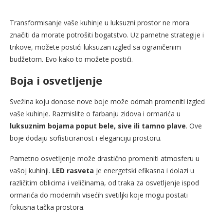
Transformisanje vaše kuhinje u luksuzni prostor ne mora
značiti da morate potrošiti bogatstvo. Uz pametne strategije i
trikove, možete postići luksuzan izgled sa ograničenim
budžetom. Evo kako to možete postići.
Boja i osvetljenje
Svežina koju donose nove boje može odmah promeniti izgled
vaše kuhinje. Razmislite o farbanju zidova i ormarića u
luksuznim bojama poput bele,
sive ili tamno plave
. Ove
boje dodaju sofisticiranost i eleganciju prostoru.
Pametno osvetljenje može drastično promeniti atmosferu u
vašoj kuhinji.
LED rasveta
je energetski efikasna i dolazi u
različitim oblicima i veličinama, od traka za osvetljenje ispod
ormarića do modernih visećih svetiljki koje mogu postati
fokusna tačka prostora.