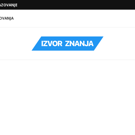
ZOVANJE KOJE VODI KA KONKRETNIM...
SODA BIKARBONA, SIRĆE I KLJUČALA VOD
OVANJA