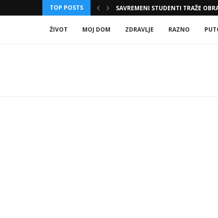
TOP POSTS
 KAKO IH MOŽETE...
SAVREMENI STUDENTI TRAŽE OBRA
ŽIVOT
MOJ DOM
ZDRAVLJE
RAZNO
PUT