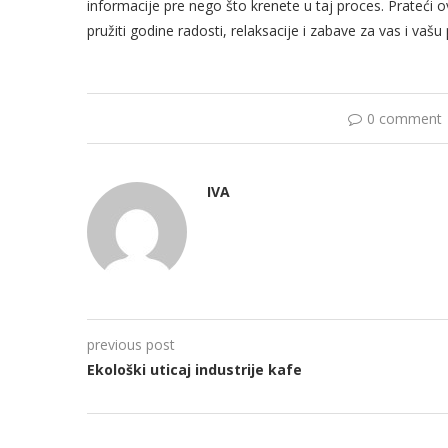
informacije pre nego što krenete u taj proces. Prateći o
pružiti godine radosti, relaksacije i zabave za vas i vašu
0 comment
IVA
previous post
Ekološki uticaj industrije kafe