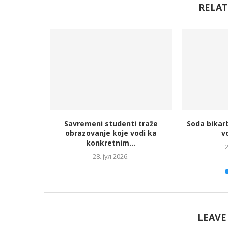
RELAT
veš mašinu
Savremeni studenti traže
Soda bikarb
a...
obrazovanje koje vodi ka
vo
konkretnim...
2
28. јул 2026.
LEAVE