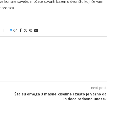
ve korisne savete, možete stvoriti bazen u dvorištu koji će vam
 porodicu.
0
next post
Šta su omega 3 masne kiseline i zašto je važno da
ih deca redovno unose?