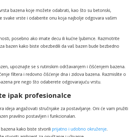
vrsta bazena koje možete odabrati, kao što su betonski,
e svake vrste i odaberite onu koja najbolje odgovara vašim
nosti, posebno ako imate decu ili kućne ljubimce. Razmotrite
i za bazen kako biste obezbedili da vaš bazen bude bezbedno
azen, upoznajte se s rutinskim održavanjem i čišćenjem bazena.
šćenje filtera i redovno čišćenje dna i zidova bazena. Razmislite o
e bazena pre nego što odaberete odgovarajuću vrstu.
te ipak profesionalce
a ideja angažovati stručnjake za postavljanje. Oni će vam pružiti
azen pravilno postavljen i funkcionalan.
 bazena kako biste stvorili
prijatno i udobno okruženje
.
e stvoriti ambijent za opuštanje i uživanje.