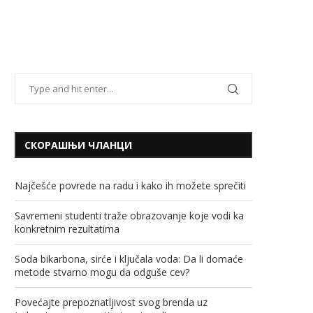
СКОРАШЊИ ЧЛАНЦИ
Najčešće povrede na radu i kako ih možete sprečiti
Savremeni studenti traže obrazovanje koje vodi ka
konkretnim rezultatima
Soda bikarbona, sirće i ključala voda: Da li domaće
metode stvarno mogu da odguše cev?
Povećajte prepoznatljivost svog brenda uz