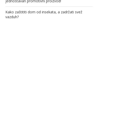
jednostavan promotivni proizvod!
Kako zaštititi dom od insekata, a zadržati svež
vazduh?