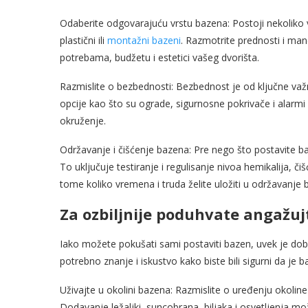
Odaberite odgovarajuću vrstu bazena: Postoji nekoliko 
plastični ili
montažni bazeni
. Razmotrite prednosti i man
potrebama, budžetu i estetici vašeg dvorišta.
Razmislite o bezbednosti: Bezbednost je od ključne važ
opcije kao što su ograde, sigurnosne pokrivače i alarm
okruženje.
Održavanje i čišćenje bazena: Pre nego što postavite b
To uključuje testiranje i regulisanje nivoa hemikalija, či
tome koliko vremena i truda želite uložiti u održavanj
Za ozbiljnije poduhvate angažuj
Iako možete pokušati sami postaviti bazen, uvek je dobr
potrebno znanje i iskustvo kako biste bili sigurni da je b
Uživajte u okolini bazena: Razmislite o uređenju okoline
Dodavanje ležaljki, suncobrana, biljaka i osvetljenja mož