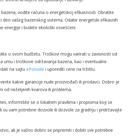
 bazena, vodite računa o energetskoj efikasnosti. Obratite
biti deo vašeg bazenskog sistema. Odabir energetski efikasnih
 energije i budete ekološki osvešćeni.
ite o svom budžetu. Troškovi mogu varirati u zavisnosti od
e na umu i troškove održavanja bazena, kao i eventualne
dati na sajtu
ePonude
i uporediti cene na tržištu.
overite kakve garancije nude proizvođači ili prodavci. Dobro je
ni od neželjenih kvarova ili problema.
en, informišite se o lokalnim pravilima i propisima koji se
i su vam potrebne dozvole ili dozvole za gradnju i pridržavajte
tvo, ali je važno dobro se pripremiti i dobiti sve potrebne