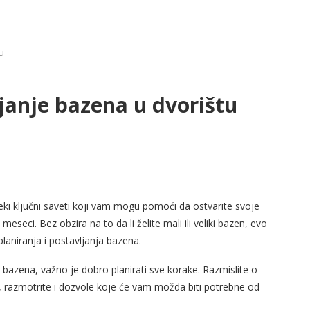
u
ljanje bazena u dvorištu
eki ključni saveti koji vam mogu pomoći da ostvarite svoje
eseci. Bez obzira na to da li želite mali ili veliki bazen, evo
laniranja i postavljanja bazena.
bazena, važno je dobro planirati sve korake. Razmislite o
đe, razmotrite i dozvole koje će vam možda biti potrebne od