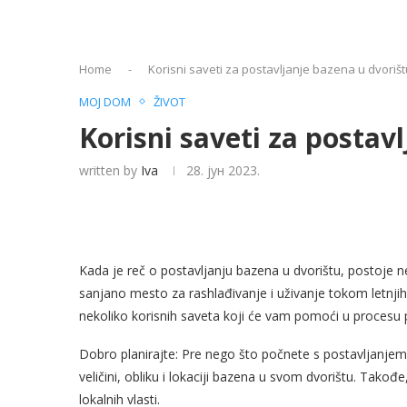
Home
-
Korisni saveti za postavljanje bazena u dvorišt
MOJ DOM
ŽIVOT
Korisni saveti za postav
written by
Iva
28. јун 2023.
Kada je reč o postavljanju bazena u dvorištu, postoje n
sanjano mesto za rashlađivanje i uživanje tokom letnjih m
nekoliko korisnih saveta koji će vam pomoći u procesu p
Dobro planirajte: Pre nego što počnete s postavljanjem 
veličini, obliku i lokaciji bazena u svom dvorištu. Tako
lokalnih vlasti.