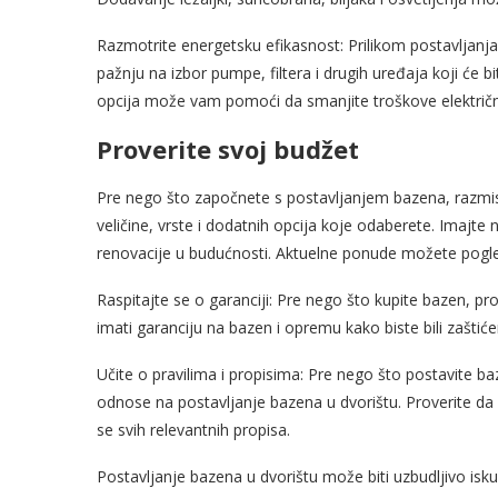
Razmotrite energetsku efikasnost: Prilikom postavljanja
pažnju na izbor pumpe, filtera i drugih uređaja koji će 
opcija može vam pomoći da smanjite troškove električne
Proverite svoj budžet
Pre nego što započnete s postavljanjem bazena, razmisl
veličine, vrste i dodatnih opcija koje odaberete. Imajt
renovacije u budućnosti. Aktuelne ponude možete pogle
Raspitajte se o garanciji: Pre nego što kupite bazen, pr
imati garanciju na bazen i opremu kako biste bili zaštiće
Učite o pravilima i propisima: Pre nego što postavite baz
odnose na postavljanje bazena u dvorištu. Proverite da l
se svih relevantnih propisa.
Postavljanje bazena u dvorištu može biti uzbudljivo iskus