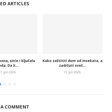
ED ARTICLES
ona, sirće i ključala
Kako zaštititi dom od insekata, a
K
da: Da li...
zadržati svež...
d
7. јул 2026.
13. јул 2026.
 A COMMENT