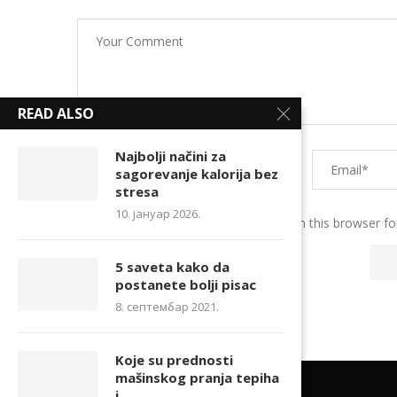
READ ALSO
Najbolji načini za
sagorevanje kalorija bez
stresa
10. јануар 2026.
Save my name, email, and website in this browser fo
5 saveta kako da
postanete bolji pisac
8. септембар 2021.
Koje su prednosti
mašinskog pranja tepiha
i...