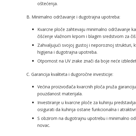
oštećenja.
B. Minimalno održavanje i dugotrajna upotreba:
Kvarcne ploče zahtevaju minimalno održavanje kako
čišćenje vlažnom krpom i blagim sredstvom za čiš
Zahvaljujući svojoj gustoj i neporoznoj strukturi, 
higijena i dugotrajna upotreba.
Otpornost na UV zrake znači da boje neće izbledet
C. Garancija kvaliteta i dugoročne investicije:
Većina proizvođača kvarcnih ploča pruža garanciju
pouzdanost materijala.
Investiranje u kvarcne ploče za kuhinju predstavlja
osigurati da kuhinja ostane funkcionalna i atrakti
S obzirom na dugotrajnu upotrebu i minimalno odr
novac.