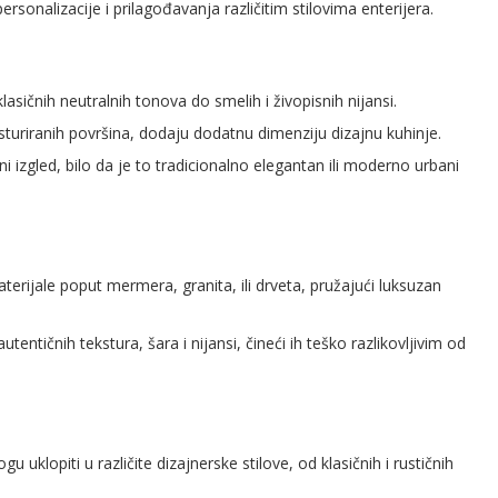
onalizacije i prilagođavanja različitim stilovima enterijera.
asičnih neutralnih tonova do smelih i živopisnih nijansi.
teksturiranih površina, dodaju dodatnu dimenziju dizajnu kuhinje.
ni izgled, bilo da je to tradicionalno elegantan ili moderno urbani
erijale poput mermera, granita, ili drveta, pružajući luksuzan
tičnih tekstura, šara i nijansi, čineći ih teško razlikovljivim od
u uklopiti u različite dizajnerske stilove, od klasičnih i rustičnih