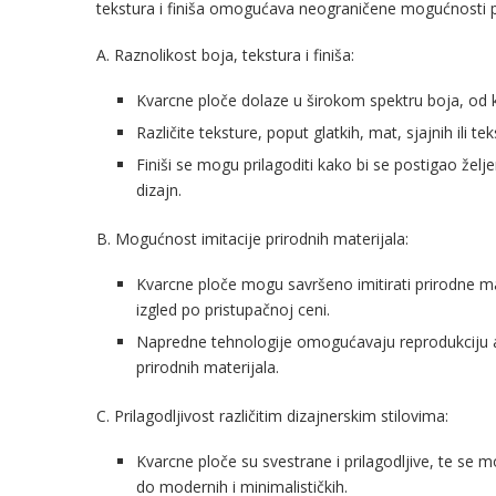
tekstura i finiša omogućava neograničene mogućnosti pers
A. Raznolikost boja, tekstura i finiša:
Kvarcne ploče dolaze u širokom spektru boja, od kl
Različite teksture, poput glatkih, mat, sjajnih ili 
Finiši se mogu prilagoditi kako bi se postigao želje
dizajn.
B. Mogućnost imitacije prirodnih materijala:
Kvarcne ploče mogu savršeno imitirati prirodne mat
izgled po pristupačnoj ceni.
Napredne tehnologije omogućavaju reprodukciju auten
prirodnih materijala.
C. Prilagodljivost različitim dizajnerskim stilovima:
Kvarcne ploče su svestrane i prilagodljive, te se mog
do modernih i minimalističkih.