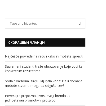
СКОРАШЊИ ЧЛАНЦИ
Najčešće povrede na radu i kako ih možete sprečiti
Savremeni studenti traže obrazovanje koje vodi ka
konkretnim rezultatima
Soda bikarbona, sirće i ključala voda: Da li domaće
metode stvarno mogu da odguše cev?
Povećajte prepoznatljivost svog brenda uz
jednostavan promotivni proizvod!