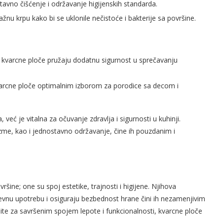
avno čišćenje i održavanje higijenskih standarda.
lažnu krpu kako bi se uklonile nečistoće i bakterije sa površine.
 a kvarcne ploče pružaju dodatnu sigurnost u sprečavanju
i kvarcne ploče optimalnim izborom za porodice sa decom i
 već je vitalna za očuvanje zdravlja i sigurnosti u kuhinji.
zme, kao i jednostavno održavanje, čine ih pouzdanim i
šine; one su spoj estetike, trajnosti i higijene. Njihova
evnu upotrebu i osiguraju bezbednost hrane čini ih nezamenjivim
e za savršenim spojem lepote i funkcionalnosti, kvarcne ploče