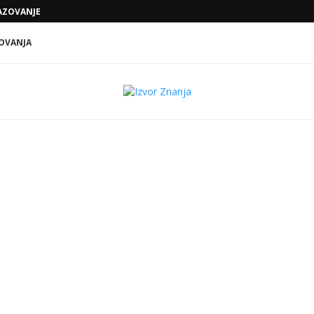
ZOVANJE KOJE VODI KA KONKRETNIM...
SODA BIKARBONA, SIRĆE I KLJUČALA VOD
OVANJA