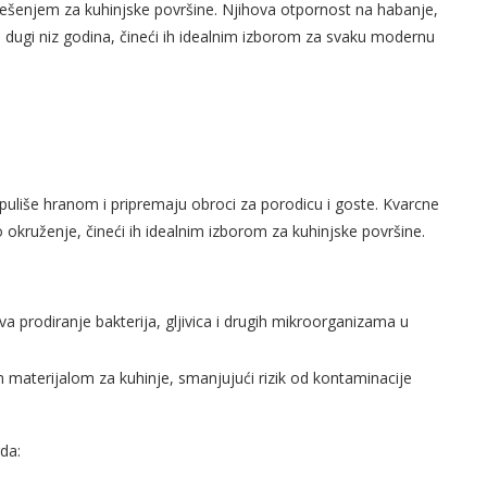
 rešenjem za kuhinjske površine. Njihova otpornost na habanje,
ne dugi niz godina, čineći ih idealnim izborom za svaku modernu
ipuliše hranom i pripremaju obroci za porodicu i goste. Kvarcne
okruženje, čineći ih idealnim izborom za kuhinjske površine.
a prodiranje bakterija, gljivica i drugih mikroorganizama u
m materijalom za kuhinje, smanjujući rizik od kontaminacije
da: