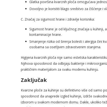
Glatka površina kvarcnih ploča omogućava jednost
Dovoljno je koristiti blago sredstvo za čišćenje i v
C. Značaj za sigurnost hrane i zdravlje korisnika:
Sigurnost hrane je od ključnog značaja u kuhinji,
kontaminacije hrane.
Smanjenje rizika od širenja bolesti i alergija čin
osobama sa osetljivim zdravstvenim stanjima.
Higijena kvarcnih ploča nije samo estetska karakteristika,
Njihova sposobnost da odbijaju bakterije i mikroorgani
praktičnim materijalom za svaku modernu kuhinju.
Zaključak
Kvarcne ploče za kuhinje su definitivno više od samo povr
sposobnost da unaprede izgled kuhinje, izdrže svakodn
izborom u svakom modernom domu. Dakle, ukoliko težit