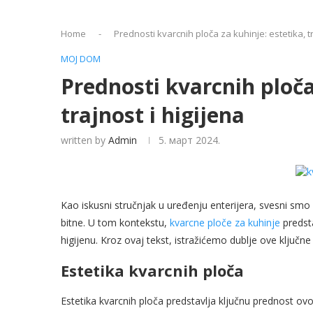
Home
-
Prednosti kvarcnih ploča za kuhinje: estetika, tr
MOJ DOM
Prednosti kvarcnih ploča
trajnost i higijena
written by
Admin
5. март 2024.
Kao iskusni stručnjak u uređenju enterijera, svesni smo
bitne. U tom kontekstu,
kvarcne ploče za kuhinje
predsta
higijenu. Kroz ovaj tekst, istražićemo dublje ove ključne
Estetika kvarcnih ploča
Estetika kvarcnih ploča predstavlja ključnu prednost ovo