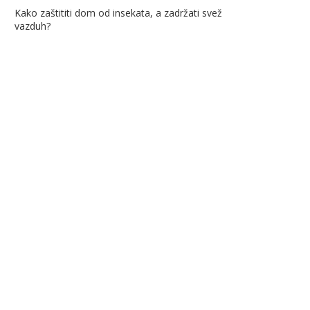
Kako zaštititi dom od insekata, a zadržati svež
vazduh?