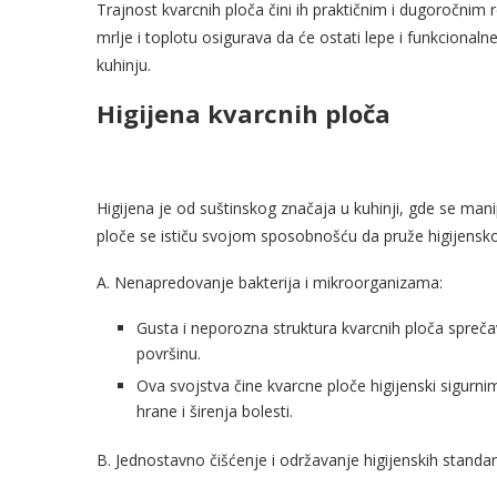
Trajnost kvarcnih ploča čini ih praktičnim i dugoročnim
mrlje i toplotu osigurava da će ostati lepe i funkcional
kuhinju.
Higijena kvarcnih ploča
Higijena je od suštinskog značaja u kuhinji, gde se man
ploče se ističu svojom sposobnošću da pruže higijensko 
A. Nenapredovanje bakterija i mikroorganizama:
Gusta i neporozna struktura kvarcnih ploča sprečav
površinu.
Ova svojstva čine kvarcne ploče higijenski sigurni
hrane i širenja bolesti.
B. Jednostavno čišćenje i održavanje higijenskih standar