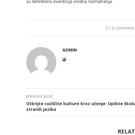
su definitivno investicija vredna razmatranja.
0 comment
ADMIN
previous post
Otkrijte različite kulture kroz učenje: Upišite škol
stranih jezika
RELAT