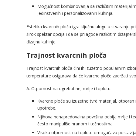
Mogućnost kombinovanja sa različitim materijalima
jedinstvenih i personalizovanih kuhinja.
Estetika kvarcnih ploča igra ključnu ulogu u stvaranju 
širok spektar opcija i da se prilagode različitim diza
dizajnu kuhinje.
Trajnost kvarcnih ploča
Trajnost kvarcnih ploča čini ih izuzetno popularnim izb
temperature osigurava da će kvarcne ploče zadržati svoj 
A. Otpornost na ogrebotine, mrlje i toplotu:
Kvarcne ploče su izuzetno tvrd materijal, otpora
upotrebe.
Njihova nenapredovalna površina odbija mrlje i te
često manipuliše hranom i tečnostima.
Visoka otpornost na toplotu omogućava postavljan