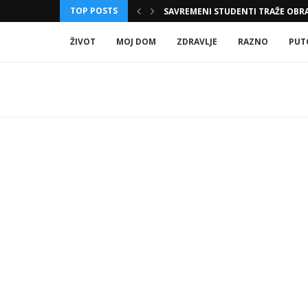
TOP POSTS
 KAKO IH MOŽETE...
SAVREMENI STUDENTI TRAŽE OBRA
ŽIVOT
MOJ DOM
ZDRAVLJE
RAZNO
PUT