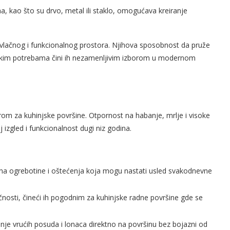
, kao što su drvo, metal ili staklo, omogućava kreiranje
privlačnog i funkcionalnog prostora. Njihova sposobnost da pruže
jnerskim potrebama čini ih nezamenljivim izborom u modernom
orom za kuhinjske površine. Otpornost na habanje, mrlje i visoke
izgled i funkcionalnost dugi niz godina.
n na ogrebotine i oštećenja koja mogu nastati usled svakodnevne
čnosti, čineći ih pogodnim za kuhinjske radne površine gde se
je vrućih posuda i lonaca direktno na površinu bez bojazni od