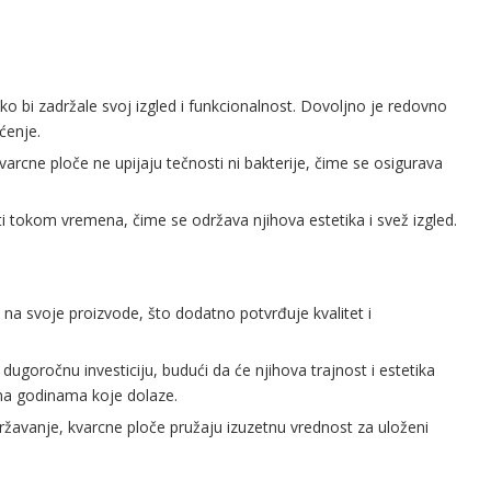
 bi zadržale svoj izgled i funkcionalnost. Dovoljno je redovno
ćenje.
kvarcne ploče ne upijaju tečnosti ni bakterije, čime se osigurava
i tokom vremena, čime se održava njihova estetika i svež izgled.
 na svoje proizvode, što dodatno potvrđuje kvalitet i
 dugoročnu investiciju, budući da će njihova trajnost i estetika
vna godinama koje dolaze.
žavanje, kvarcne ploče pružaju izuzetnu vrednost za uloženi