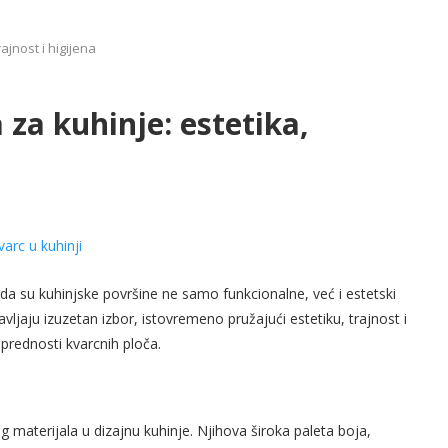
ajnost i higijena
 za kuhinje: estetika,
 da su kuhinjske površine ne samo funkcionalne, već i estetski
vljaju izuzetan izbor, istovremeno pružajući estetiku, trajnost i
 prednosti kvarcnih ploča.
g materijala u dizajnu kuhinje. Njihova široka paleta boja,