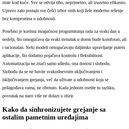
niste kod kuće. Sve se odvija tiho, neprimetno, ali izuzetno efikasno.
Upravo zato postaju sve češći izbor onih koji žele moderno rešenje
bez kompromisa u udobnosti.
Posebno je korisna mogućnost programiranja rada za svaki dan u
nedelji, što omogućava da svaki trenutak u domu bude komforan, ali
i racionalan. Neki modeli omogućavaju daljinsko upravljanje putem
aplikacije, što dodatno pojačava kontrolu i fleksibilnost.
Automatizacija ne znači samo uštedu, ona donosi i slobodu.
Slobodu da se ne bavite svakodnevnim uključivanjem i
isključivanjem grejanja, već da uživate u udobnosti koja se
prilagođava vama, ne obrnuto. Kada jednom osetite tu razliku,
povratak na staro više ne dolazi u obzir.
Kako da sinhronizujete grejanje sa
ostalim pametnim uređajima