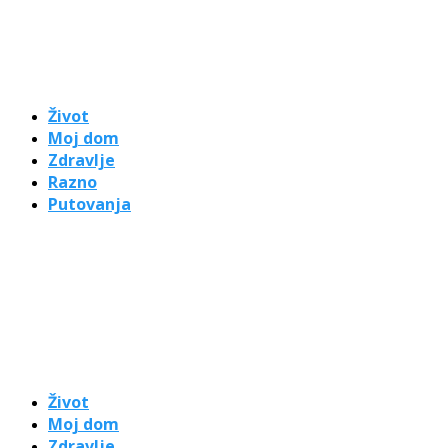
Život
Moj dom
Zdravlje
Razno
Putovanja
Život
Moj dom
Zdravlje