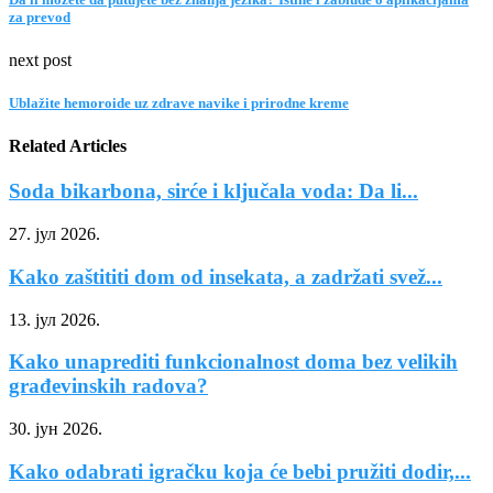
za prevod
next post
Ublažite hemoroide uz zdrave navike i prirodne kreme
Related Articles
Soda bikarbona, sirće i ključala voda: Da li...
27. јул 2026.
Kako zaštititi dom od insekata, a zadržati svež...
13. јул 2026.
Kako unaprediti funkcionalnost doma bez velikih
građevinskih radova?
30. јун 2026.
Kako odabrati igračku koja će bebi pružiti dodir,...