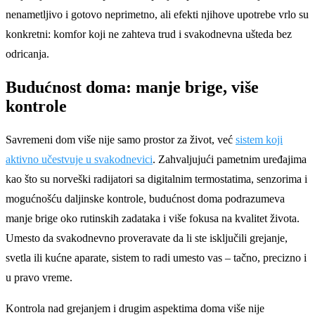
nenametljivo i gotovo neprimetno, ali efekti njihove upotrebe vrlo su
konkretni: komfor koji ne zahteva trud i svakodnevna ušteda bez
odricanja.
Budućnost doma: manje brige, više
kontrole
Savremeni dom više nije samo prostor za život, već
sistem koji
aktivno učestvuje u svakodnevici
. Zahvaljujući pametnim uređajima
kao što su norveški radijatori sa digitalnim termostatima, senzorima i
mogućnošću daljinske kontrole, budućnost doma podrazumeva
manje brige oko rutinskih zadataka i više fokusa na kvalitet života.
Umesto da svakodnevno proveravate da li ste isključili grejanje,
svetla ili kućne aparate, sistem to radi umesto vas – tačno, precizno i
u pravo vreme.
Kontrola nad grejanjem i drugim aspektima doma više nije