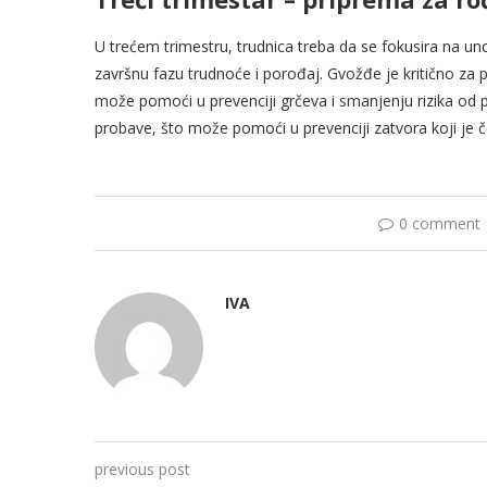
U trećem trimestru, trudnica treba da se fokusira na u
završnu fazu trudnoće i porođaj. Gvožđe je kritično za
može pomoći u prevenciji grčeva i smanjenju rizika od 
probave, što može pomoći u prevenciji zatvora koji je 
0 comment
IVA
previous post