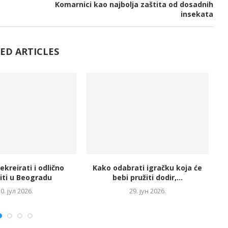
Komarnici kao najbolja zaštita od dosadnih
insekata
ED ARTICLES
ekreirati i odlično
Kako odabrati igračku koja će
iti u Beogradu
bebi pružiti dodir,...
g
0. јул 2026.
29. јун 2026.