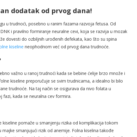
dan dodatak od prvog dana!
ulogu u trudnoći, posebno u ranim fazama razvoja fetusa. Od
 DNK i pravilno formiranje neuralne cevi, koja se razvija u mozak
 dovesti do ozbiljnih urođenih defekata, kao što su spina
lne kiseline
neophodnom već od prvog dana trudnoće.
?
osebno važno u ranoj trudnoći kada se bebine ćelije brzo množe i
lne kiseline preporučuje se svim trudnicama, a idealno bi bilo
ane trudnoće. Na taj način se osigurava da nivo folata u
fazi, kada se neuralna cev formira.
e kiseline pomaže u smanjenju rizika od komplikacija tokom
u majke smanjujući rizik od anemije. Folna kiselina takođe