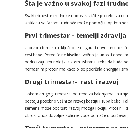
Šta je važno u svakoj fazi trudn
Svaki trimestar trudnoće donosi različite potrebe za nut
u skladu sa fazom trudnoće može pomoći u optimalnom r
Prvi trimestar – temelji zdravlja
U prvom trimestru, ključno je osigurati dovoljan unos fol
cevi bebe. Pored folne kiseline, važno je unositi dovolj
podržavaju imunološki sistem. Ishrana treba da bude b
nemasnim proteinima kako bi se podržala energija i sma
Drugi trimestar- rast i razvoj
Tokom drugog trimestra, potrebe za kalorijama i nutrij
postaju posebno važni za razvoj kostiju i zuba bebe. Ta
semena može podržati razvoj mozga i očiju. Proteini i dalj
obrok. Unos dovoljne količine vode pomaže u održavanju
Treći trimestar – priprema za ro