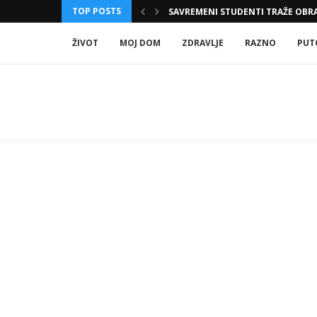
SAVREMENI STUDENTI TRAŽE OBRA
TOP POSTS
SODA BIKARBONA, SIRĆE I KLJUČALA
ŽIVOT
MOJ DOM
ZDRAVLJE
RAZNO
PUT