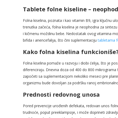
Tablete folne kiseline – neopho
Folna kiselina, poznata i kao vitamin B9, igra ključnu 
trenutka začeća, folna kiselina je neophodna za sintezu
i kičmenu moždinu bebe. Nedostatak ovog vitamina može
bifida i anencefalija, što čini suplementaciju
tabletama fo
Kako folna kiselina funkcioniše
Folna kiselina pomaže u razvoju i diobi ćelija, što je p
diferenciraju. Dnevna doza od 400 do 800 mikrograma fo
započeti sa suplementacijom nekoliko meseci pre planir
organizmu bude dovoljan za podršku ranoj embrionalnoj 
Prednosti redovnog unosa
Pored prevencije urođenih defekata, redovan unos foln
trudnoće, poput preeklampsije, i može doprineti zdravlj