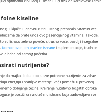
ći optimalnu cirkulaciju i smanjujući rizik od kardiovaskularnih
folne kiseline
mogu uključiti u dnevnu rutinu. Mnogi prenatalni vitamini već
trudnicama da prate unos ovog esencijalnog vitamina. Takođe,
to su lisnato zeleno povrće, citrusno voće, pasulj i integralne
e.
Kombinovanjem pravilne ishrane
i suplementacije, trudnice
 svoje bebe od samog početka.
sirati nutrijente?
nje da majka i beba dobiju sve potrebne nutrijente za zdrav
uju energiju i hranljive materije, već i pomažu u prevenciji
merno dobijanje težine. Kreiranje nutritivno bogatih obroka
 moguće je postići uravnoteženu ishranu koja zadovoljava sve
hrane