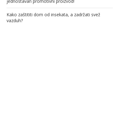
jednostavan promotivni proizvod!
Kako zaštititi dom od insekata, a zadržati svež
vazduh?