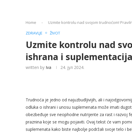
Home
-
Uzmite kontrolu nad svojom trudnoćom! Praviln
ZDRAVLJE
ŽIVOT
Uzmite kontrolu nad sv
ishrana i suplementacija
written by
Iva
24. јул 2024.
Trudnoća je jedno od najuzbudljivijih, ali i najodgovor
odluka o ishrani i unosu suplemenata može imati dugotra
obezbeđuje sve neophodne nutrijente za rast i razvoj
praznina koje se mogu pojaviti. Ovaj tekst će vam pomoći
suplemenata kako biste najbolje podržali svoje telo i