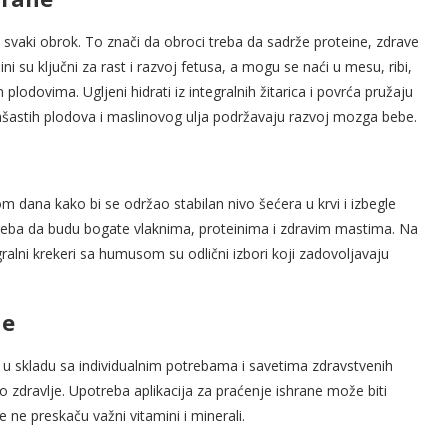
 u svaki obrok. To znači da obroci treba da sadrže proteine, zdrave
ini su ključni za rast i razvoj fetusa, a mogu se naći u mesu, ribi,
odovima. Ugljeni hidrati iz integralnih žitarica i povrća pružaju
rašastih plodova i maslinovog ulja podržavaju razvoj mozga bebe.
m dana kako bi se održao stabilan nivo šećera u krvi i izbegle
treba da budu bogate vlaknima, proteinima i zdravim mastima. Na
gralni krekeri sa humusom su odlični izbori koji zadovoljavaju
ne
u skladu sa individualnim potrebama i savetima zdravstvenih
dravlje. Upotreba aplikacija za praćenje ishrane može biti
e ne preskaču važni vitamini i minerali.