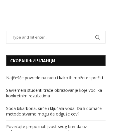
СКОРАШЊИ ЧЛАНЦИ
Najčešće povrede na radu i kako ih možete sprečiti
Savremeni studenti traže obrazovanje koje vodi ka
konkretnim rezultatima
Soda bikarbona, sirće i ključala voda: Da li domaće
metode stvarno mogu da odguše cev?
Povećajte prepoznatljivost svog brenda uz