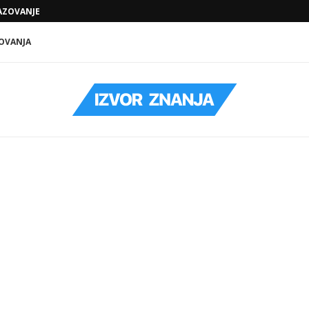
ZOVANJE KOJE VODI KA KONKRETNIM...
POVEĆAJTE PREPOZNATLJIVOST SVOG
 VODA: DA LI...
OVANJA