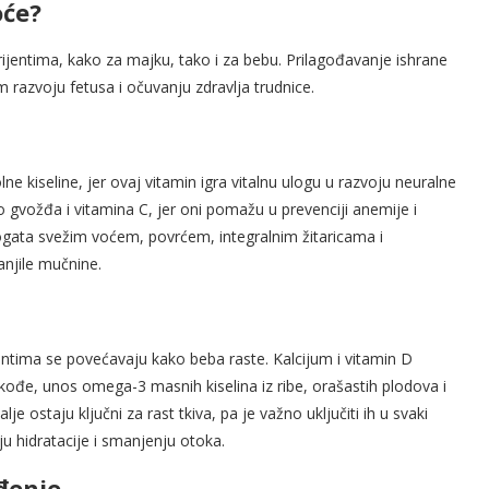
oće?
rijentima, kako za majku, tako i za bebu. Prilagođavanje ishrane
azvoju fetusa i očuvanju zdravlja trudnice.
ne kiseline, jer ovaj vitamin igra vitalnu ulogu u razvoju neuralne
no gvožđa i vitamina C, jer oni pomažu u prevenciji anemije i
ogata svežim voćem, povrćem, integralnim žitaricama i
njile mučnine.
entima se povećavaju kako beba raste. Kalcijum i vitamin D
kođe, unos omega-3 masnih kiselina iz ribe, orašastih plodova i
e ostaju ključni za rast tkiva, pa je važno uključiti ih u svaki
 hidratacije i smanjenju otoka.
đenje