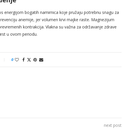
nos energijom bogatih namirnica koje pružaju potrebnu snagu za
 prevenciju anemije, jer volumen krvi majke raste. Magnezijum
prevremenih kontrakcija. Vlakna su važna za održavanje zdrave
čest u ovom periodu.
0
next post