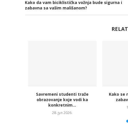
Kako da vam biciklistička vožnja bude sigurna i
zabavna sa vašim mališanom?
RELAT
visi od više
Savremeni studenti traže
Kako se r
..
obrazovanje koje vodi ka
zabav
konkretnim...
1
28. јул 2026.