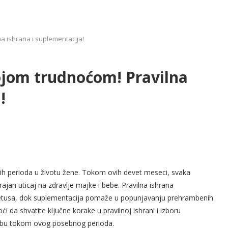
a ishrana i suplementacija!
ojom trudnoćom! Pravilna
!
nijih perioda u životu žene. Tokom ovih devet meseci, svaka
jan uticaj na zdravlje majke i bebe. Pravilna ishrana
 fetusa, dok suplementacija pomaže u popunjavanju prehrambenih
 da shvatite ključne korake u pravilnoj ishrani i izboru
 bebu tokom ovog posebnog perioda.