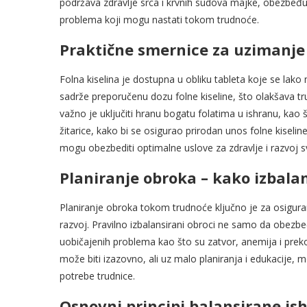
podržava zdravlje srca i krvnih sudova majke, obezbeđuju
problema koji mogu nastati tokom trudnoće.
Praktične smernice za uzimanje 
Folna kiselina je dostupna u obliku tableta koje se lako 
sadrže preporučenu dozu folne kiseline, što olakšava 
važno je uključiti hranu bogatu folatima u ishranu, kao š
žitarice, kako bi se osigurao prirodan unos folne kiselin
mogu obezbediti optimalne uslove za zdravlje i razvoj
Planiranje obroka – kako izbalan
Planiranje obroka tokom trudnoće ključno je za osigura
razvoj. Pravilno izbalansirani obroci ne samo da obezbeđ
uobičajenih problema kao što su zatvor, anemija i preko
može biti izazovno, ali uz malo planiranja i edukacije,
potrebe trudnice.
Osnovni principi balansirane is