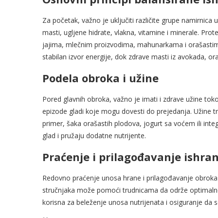
Za početak, važno je uključiti različite grupe namirnica
masti, ugljene hidrate, vlakna, vitamine i minerale. Prote
jajima, mlečnim proizvodima, mahunarkama i orašastim pl
stabilan izvor energije, dok zdrave masti iz avokada, o
Podela obroka i užine
Pored glavnih obroka, važno je imati i zdrave užine toko
epizode gladi koje mogu dovesti do prejedanja. Užine 
primer, šaka orašastih plodova, jogurt sa voćem ili inte
glad i pružaju dodatne nutrijente.
Praćenje i prilagođavanje ishra
Redovno praćenje unosa hrane i prilagođavanje obroka 
stručnjaka može pomoći trudnicama da održe optimalno z
korisna za beleženje unosa nutrijenata i osiguranje da s