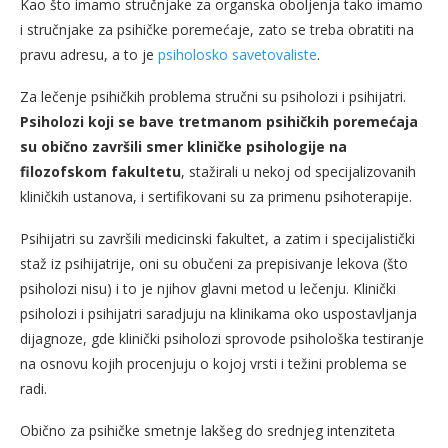
Kao što imamo stručnjake za organska oboljenja tako imamo
i stručnjake za psihičke poremećaje, zato se treba obratiti na
pravu adresu, a to je
psiholosko savetovaliste
.
Za lečenje psihičkih problema stručni su psiholozi i psihijatri.
Psiholozi koji se bave tretmanom psihičkih poremećaja
su obično završili smer kliničke psihologije na
filozofskom fakultetu
, stažirali u nekoj od specijalizovanih
kliničkih ustanova, i sertifikovani su za primenu psihoterapije.
Psihijatri su završili medicinski fakultet, a zatim i specijalistički
staž iz psihijatrije, oni su obučeni za prepisivanje lekova (što
psiholozi nisu) i to je njihov glavni metod u lečenju. Klinički
psiholozi i psihijatri saradjuju na klinikama oko uspostavljanja
dijagnoze, gde klinički psiholozi sprovode psihološka testiranje
na osnovu kojih procenjuju o kojoj vrsti i težini problema se
radi.
Obično za psihičke smetnje lakšeg do srednjeg intenziteta