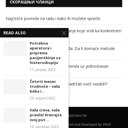
СКОРАШЊИ ЧЛАНЦИ
Najčešće povrede na radu i kako ih možete sprečiti
Savremeni studenti traže obrazovanje koje vodi ka konkretnim
READ ALSO
rezultatima
Potrebna
aparatura i
Soda bikarbona, sirće i ključala voda: Da li domaće metode
priprema
stvarno mogu da odguše cev?
pacijentkinje za
histeroskopiju
Povećajte prepoznatljivost svog brenda uz jednostavan
17. јануар 2022.
promotivni proizvod!
Četvrti mesec
Kako zaštititi dom od insekata, a zadržati svež vazduh?
trudnoće – vaša
beba i...
29. април 2022.
Vaša creva, vaša
pravila! Kreirajte
Политика приватности
svoj put...
@2023 - All Right Reserved. Designed and Developed by SNUK
10. октобар 2023.