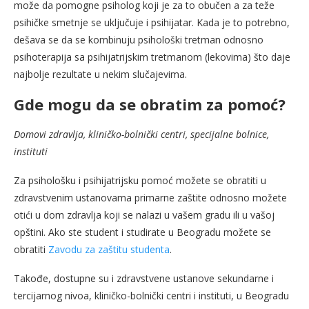
može da pomogne psiholog koji je za to obučen a za teže
psihičke smetnje se uključuje i psihijatar. Kada je to potrebno,
dešava se da se kombinuju psihološki tretman odnosno
psihoterapija sa psihijatrijskim tretmanom (lekovima) što daje
najbolje rezultate u nekim slučajevima.
Gde mogu da se obratim za pomoć?
Domovi zdravlja, kliničko-bolnički centri, specijalne bolnice,
instituti
Za psihološku i psihijatrijsku pomoć možete se obratiti u
zdravstvenim ustanovama primarne zaštite odnosno možete
otići u dom zdravlja koji se nalazi u vašem gradu ili u vašoj
opštini. Ako ste student i studirate u Beogradu možete se
obratiti
Zavodu za zaštitu studenta
.
Takođe, dostupne su i zdravstvene ustanove sekundarne i
tercijarnog nivoa, kliničko-bolnički centri i instituti, u Beogradu