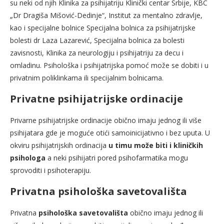
su neki od njih Klinika za psihijatriju Klinički centar Srbije, KBC
„Dr Dragiša Mišović-Dedinje“, Institut za mentalno zdravlje,
kao i specijalne bolnice Specijalna bolnica za psihijatrijske
bolesti dr Laza Lazarević, Specijalna bolnica za bolesti
zavisnosti, Klinika za neurologiju i psihijatriju za decu i
omladinu. Psihološka i psihijatrijska pomoć može se dobiti i u
privatnim poliklinkama ili specijalnim bolnicama.
Privatne psihijatrijske ordinacije
Privarne psihijatrijske ordinacije obično imaju jednog ili više
psihijatara gde je moguće otići samoinicijativno i bez uputa. U
okviru psihijatrijskih ordinacija
u timu može biti i kliničkih
psihologa
a neki psihijatri pored psihofarmatika mogu
sprovoditi i psihoterapiju.
Privatna psihološka savetovališta
Privatna
psihološka savetovališta
obično imaju jednog ili