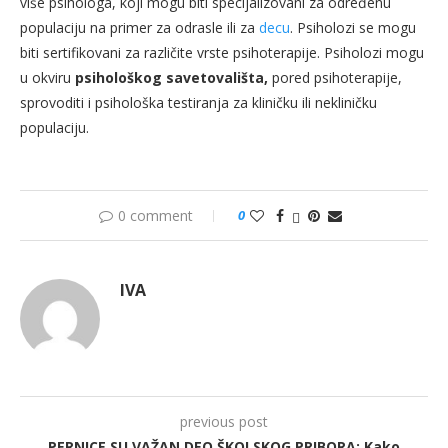
više psihologa, koji mogu biti specijalizovani za određenu
populaciju na primer za odrasle ili za
decu
. Psiholozi se mogu
biti sertifikovani za različite vrste psihoterapije. Psiholozi mogu
u okviru
psihološkog savetovališta,
pored psihoterapije,
sprovoditi i psihološka testiranja za kliničku ili nekliničku
populaciju.
0 comment
0
IVA
previous post
PERNICE SU VAŽAN DEO ŠKOLSKOG PRIBORA: Kako