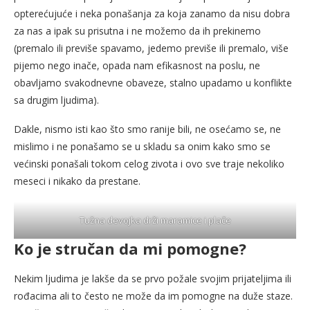
opterećujuće i neka ponašanja za koja zanamo da nisu dobra
za nas a ipak su prisutna i ne možemo da ih prekinemo
(premalo ili previše spavamo, jedemo previše ili premalo, više
pijemo nego inače, opada nam efikasnost na poslu, ne
obavljamo svakodnevne obaveze, stalno upadamo u konflikte
sa drugim ljudima).
Dakle, nismo isti kao što smo ranije bili, ne osećamo se, ne
mislimo i ne ponašamo se u skladu sa onim kako smo se
većinski ponašali tokom celog zivota i ovo sve traje nekoliko
meseci i nikako da prestane.
Tužna devojka drži maramice i plače
Ko je stručan da mi pomogne?
Nekim ljudima je lakše da se prvo požale svojim prijateljima ili
rođacima ali to često ne može da im pomogne na duže staze.