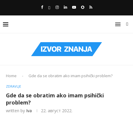
Home
-
Gde da se obratim ako imam psihički problem?
ZDRAVLJE
Gde da se obratim ako imam psihički
problem?
written by
Iva
22. август 2022.