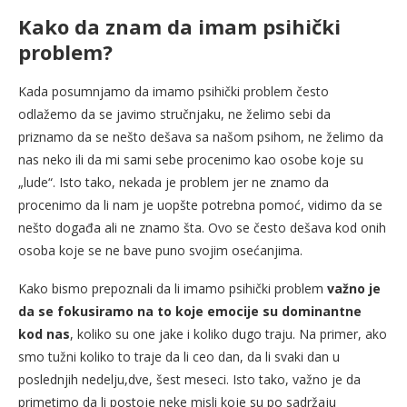
Kako da znam da imam psihički
problem?
Kada posumnjamo da imamo psihički problem često
odlažemo da se javimo stručnjaku, ne želimo sebi da
priznamo da se nešto dešava sa našom psihom, ne želimo da
nas neko ili da mi sami sebe procenimo kao osobe koje su
„lude“. Isto tako, nekada je problem jer ne znamo da
procenimo da li nam je uopšte potrebna pomoć, vidimo da se
nešto događa ali ne znamo šta. Ovo se često dešava kod onih
osoba koje se ne bave puno svojim osećanjima.
Kako bismo prepoznali da li imamo psihički problem
važno je
da se fokusiramo na to koje emocije su dominantne
kod nas
, koliko su one jake i koliko dugo traju. Na primer, ako
smo tužni koliko to traje da li ceo dan, da li svaki dan u
poslednjih nedelju,dve, šest meseci. Isto tako, važno je da
primetimo da li postoje neke misli koje su po sadržaju