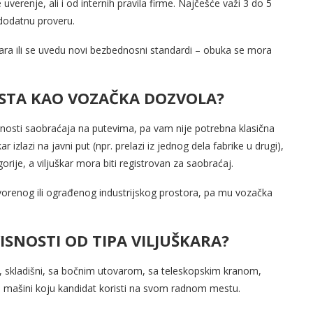
 uverenje, ali i od internih pravila firme. Najčešće važi 3 do 5
 dodatnu proveru.
ara ili se uvedu novi bezbednosni standardi – obuka se mora
 ISTA KAO VOZAČKA DOZVOLA?
nosti saobraćaja na putevima, pa vam nije potrebna klasična
 izlazi na javni put (npr. prelazi iz jednog dela fabrike u drugi),
ije, a viljuškar mora biti registrovan za saobraćaj.
atvorenog ili ograđenog industrijskog prostora, pa mu vozačka
VISNOSTI OD TIPA VILJUŠKARA?
enski, skladišni, sa bočnim utovarom, sa teleskopskim kranom,
j mašini koju kandidat koristi na svom radnom mestu.