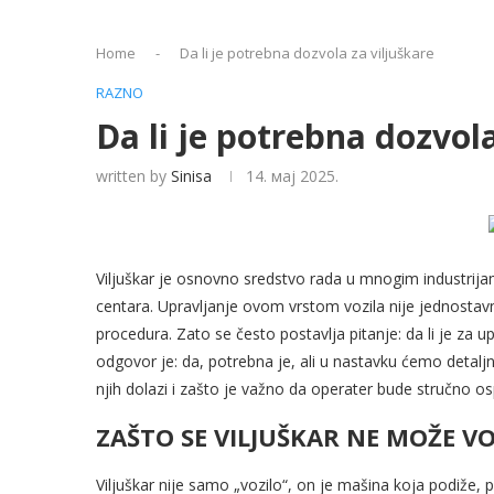
Home
-
Da li je potrebna dozvola za viljuškare
RAZNO
Da li je potrebna dozvola
written by
Sinisa
14. мај 2025.
Viljuškar je osnovno sredstvo rada u mnogim industrijama
centara. Upravljanje ovom vrstom vozila nije jednostav
procedura. Zato se često postavlja pitanje: da li je za
odgovor je: da, potrebna je, ali u nastavku ćemo detaljn
njih dolazi i zašto je važno da operater bude stručno o
ZAŠTO SE VILJUŠKAR NE MOŽE VO
Viljuškar nije samo „vozilo“, on je mašina koja podiže, p