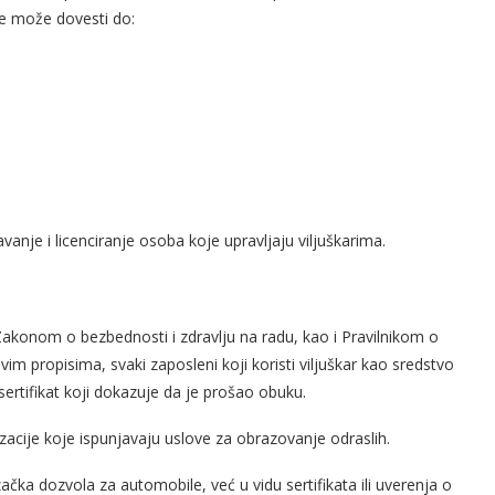
le može dovesti do:
nje i licenciranje osoba koje upravljaju viljuškarima.
o Zakonom o bezbednosti i zdravlju na radu, kao i Pravilnikom o
 propisima, svaki zaposleni koji koristi viljuškar kao sredstvo
ertifikat koji dokazuje da je prošao obuku.
acije koje ispunjavaju uslove za obrazovanje odraslih.
čka dozvola za automobile, već u vidu sertifikata ili uverenja o