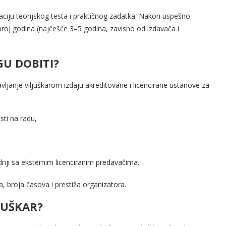
aciju teorijskog testa i praktičnog zadatka. Nakon uspešno
i broj godina (najčešće 3–5 godina, zavisno od izdavača i
GU DOBITI?
vljanje viljuškarom izdaju akreditovane i licencirane ustanove za
sti na radu,
nji sa eksternim licenciranim predavačima.
, broja časova i prestiža organizatora.
LJUŠKAR?