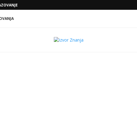
POVEĆAJTE PREPOZNATLJIVOST SVOG
 VODA: DA LI...
OVANJA