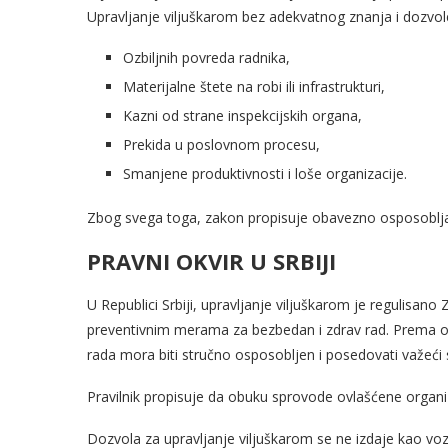
Upravljanje viljuškarom bez adekvatnog znanja i dozvo
Ozbiljnih povreda radnika,
Materijalne štete na robi ili infrastrukturi,
Kazni od strane inspekcijskih organa,
Prekida u poslovnom procesu,
Smanjene produktivnosti i loše organizacije.
Zbog svega toga, zakon propisuje obavezno osposobljava
PRAVNI OKVIR U SRBIJI
U Republici Srbiji, upravljanje viljuškarom je regulisan
preventivnim merama za bezbedan i zdrav rad. Prema ovim
rada mora biti stručno osposobljen i posedovati važeći s
Pravilnik propisuje da obuku sprovode ovlašćene organiz
Dozvola za upravljanje viljuškarom se ne izdaje kao voza