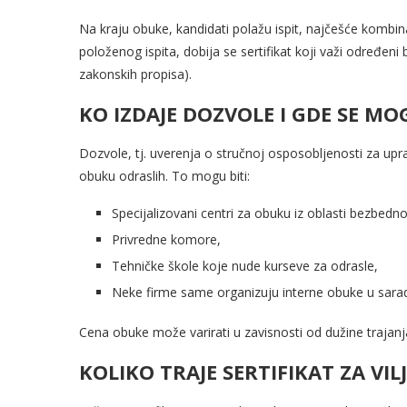
Na kraju obuke, kandidati polažu ispit, najčešće kombin
položenog ispita, dobija se sertifikat koji važi određen
zakonskih propisa).
KO IZDAJE DOZVOLE I GDE SE MO
Dozvole, tj. uverenja o stručnoj osposobljenosti za upra
obuku odraslih. To mogu biti:
Specijalizovani centri za obuku iz oblasti bezbedno
Privredne komore,
Tehničke škole koje nude kurseve za odrasle,
Neke firme same organizuju interne obuke u sarad
Cena obuke može varirati u zavisnosti od dužine trajanja
KOLIKO TRAJE SERTIFIKAT ZA VI