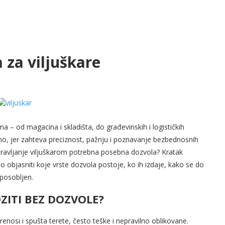
 za viljuškare
 – od magacina i skladišta, do građevinskih i logističkih
no, jer zahteva preciznost, pažnju i poznavanje bezbednosnih
 upravljanje viljuškarom potrebna posebna dozvola? Kratak
o objasniti koje vrste dozvola postoje, ko ih izdaje, kako se do
sposobljen.
ZITI BEZ DOZVOLE?
renosi i spušta terete, često teške i nepravilno oblikovane.