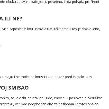
prođe obuku za svaku kategoriju posebno, ili da pohađa prošireni
 ILI NE?
više zaposlenih koji upravljaju viljuškarima. Ovo je dozvoljeno,
,
 snagu i ne može se koristiti kao dokaz pred inspekcijom.
VOJ SMISAO
ito, to je ozbiljan rizik po ljude, imovinu i poslovanje. Sertifikat
 prepreku, već kao neophodan alat za bezbedan i profesionalan