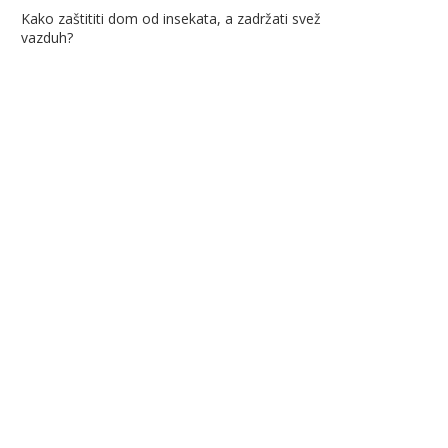
Kako zaštititi dom od insekata, a zadržati svež
vazduh?