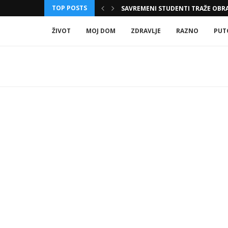
TOP POSTS
SODA BIKARBONA, SIRĆE I KLJUČALA
ŽIVOT
MOJ DOM
ZDRAVLJE
RAZNO
PUT