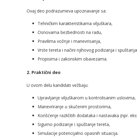
Ovaj deo podrazumeva upoznavanje sa:
Tehničkim karakteristikama viljuškara,
Osnovama bezbednosti na radu,
Pravilima vožnje i manevrisanja,
Vrste tereta i načini njihovog podizanja i spuštanja
Propisima i zakonskim obavezama.
2. Praktični deo
U ovom delu kandidati vežbaju:
Upravljanje viljuškarom u kontrolisanim uslovima,
Manevriranje u skučenim prostorima,
Korišćenje različitih dodataka i nastavaka (npr. ekst
Sigurno podizanje i spuštanje tereta,
Simulacije potencijalno opasnih situacija.