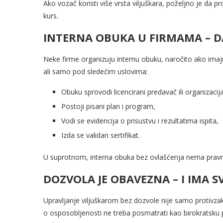
Ako vozač koristi više vrsta viljuškara, poželjno je da 
kurs.
INTERNA OBUKA U FIRMAMA – DA
Neke firme organizuju internu obuku, naročito ako imaju 
ali samo pod sledećim uslovima:
Obuku sprovodi licencirani predavač ili organizacija
Postoji pisani plan i program,
Vodi se evidencija o prisustvu i rezultatima ispita,
Izda se validan sertifikat.
U suprotnom, interna obuka bez ovlašćenja nema pravnu
DOZVOLA JE OBAVEZNA – I IMA S
Upravljanje viljuškarom bez dozvole nije samo protivzakon
o osposobljenosti ne treba posmatrati kao birokratsku