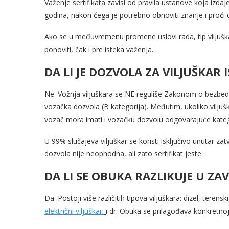
Važenje sertifikata zavisi od pravila ustanove koja izdaje
godina, nakon čega je potrebno obnoviti znanje i proći
Ako se u međuvremenu promene uslovi rada, tip viljušk
ponoviti, čak i pre isteka važenja.
DA LI JE DOZVOLA ZA VILJUŠKAR
Ne. Vožnja viljuškara se NE reguliše Zakonom o bezbed
vozačka dozvola (B kategorija). Međutim, ukoliko viljuškar
vozač mora imati i vozačku dozvolu odgovarajuće kategor
U 99% slučajeva viljuškar se koristi isključivo unutar z
dozvola nije neophodna, ali zato sertifikat jeste.
DA LI SE OBUKA RAZLIKUJE U ZA
Da. Postoji više različitih tipova viljuškara: dizel, ter
električni viljuškari
i dr. Obuka se prilagođava konkretno