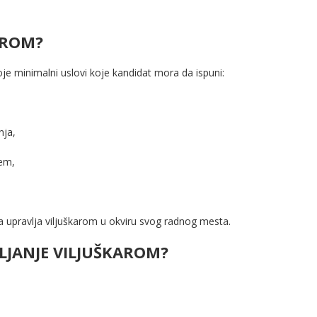
AROM?
je minimalni uslovi koje kandidat mora da ispuni:
nja,
em,
 upravlja viljuškarom u okviru svog radnog mesta.
LJANJE VILJUŠKAROM?