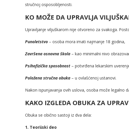
stručnoj osposobljenosti.
KO MOŽE DA UPRAVLJA VILJUŠK
Upravljanje viljuškarom nije otvoreno za svakoga. Posto
Punoletstvo
– osoba mora imati najmanje 18 godina,
Završena osnovna škola
– kao minimalni nivo obrazova
Psihofizička sposobnost
– potvrđena lekarskim uverenj
Položena stručna obuka
– u ovlašćenoj ustanovi.
Nakon ispunjavanja ovih uslova, osoba može legalno da
KAKO IZGLEDA OBUKA ZA UPRAV
Obuka se obično sastoji iz dva dela:
1. Teorijski deo