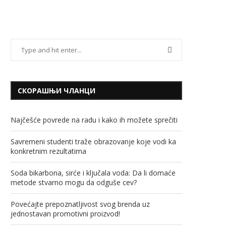
СКОРАШЊИ ЧЛАНЦИ
Najčešće povrede na radu i kako ih možete sprečiti
Savremeni studenti traže obrazovanje koje vodi ka
konkretnim rezultatima
Soda bikarbona, sirće i ključala voda: Da li domaće
metode stvarno mogu da odguše cev?
Povećajte prepoznatljivost svog brenda uz
jednostavan promotivni proizvod!