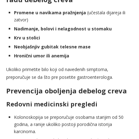
Promene u navikama pražnjenja
(učestala dijareja ili
zatvor)
Nadimanje, bolovi i nelagodnost u stomaku
Krv u stolici
Neobjašnjiv gubitak telesne mase
Hronični umor ili anemija
Ukoliko primetite bilo koji od navedenih simptoma,
preporučuje se da što pre posetite gastroenterologa.
Prevencija oboljenja debelog creva
Redovni medicinski pregledi
Kolonoskopija se preporučuje osobama starijim od 50
godina, a ranije ukoliko postoji porodična istorija
karcinoma.