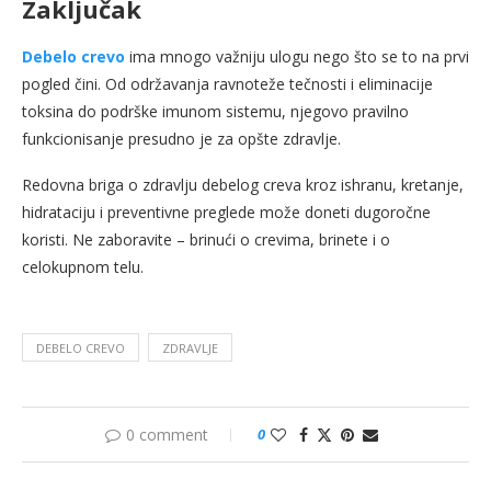
Zaključak
Debelo crevo
ima mnogo važniju ulogu nego što se to na prvi
pogled čini. Od održavanja ravnoteže tečnosti i eliminacije
toksina do podrške imunom sistemu, njegovo pravilno
funkcionisanje presudno je za opšte zdravlje.
Redovna briga o zdravlju debelog creva kroz ishranu, kretanje,
hidrataciju i preventivne preglede može doneti dugoročne
koristi. Ne zaboravite – brinući o crevima, brinete i o
celokupnom telu.
DEBELO CREVO
ZDRAVLJE
0 comment
0