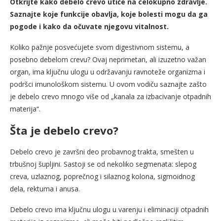
Otkrijte kako debelo crevo utiče na celokupno zdravlje.
Saznajte koje funkcije obavlja, koje bolesti mogu da ga
pogode i kako da očuvate njegovu vitalnost.
Koliko pažnje posvećujete svom digestivnom sistemu, a
posebno debelom crevu? Ovaj neprimetan, ali izuzetno važan
organ, ima ključnu ulogu u održavanju ravnoteže organizma i
podršci imunološkom sistemu. U ovom vodiču saznajte zašto
je debelo crevo mnogo više od „kanala za izbacivanje otpadnih
materija“.
Šta je debelo crevo?
Debelo crevo je završni deo probavnog trakta, smešten u
trbušnoj šupljini. Sastoji se od nekoliko segmenata: slepog
creva, uzlaznog, poprečnog i silaznog kolona, sigmoidnog
dela, rektuma i anusa.
Debelo crevo ima ključnu ulogu u varenju i eliminaciji otpadnih