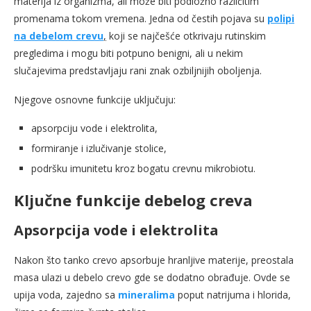
materija iz organizma, ali može biti podložno različitim
promenama tokom vremena. Jedna od čestih pojava su
polipi
na debelom crevu
,
koji se najčešće otkrivaju rutinskim
pregledima i mogu biti potpuno benigni, ali u nekim
slučajevima predstavljaju rani znak ozbiljnijih oboljenja.
Njegove osnovne funkcije uključuju:
apsorpciju vode i elektrolita,
formiranje i izlučivanje stolice,
podršku imunitetu kroz bogatu crevnu mikrobiotu.
Ključne funkcije debelog creva
Apsorpcija vode i elektrolita
Nakon što tanko crevo apsorbuje hranljive materije, preostala
masa ulazi u debelo crevo gde se dodatno obrađuje. Ovde se
upija voda, zajedno sa
mineralima
poput natrijuma i hlorida,