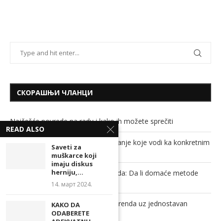
СКОРАШЊИ ЧЛАНЦИ
Najčešće povrede na radu i kako ih možete sprečiti
READ ALSO
Savremeni studenti traže obrazovanje koje vodi ka konkretnim
Saveti za
rezultatima
muškarce koji
imaju diskus
herniju,...
Soda bikarbona, sirće i ključala voda: Da li domaće metode
stvarno mogu da odguše cev?
14. март 2024.
Povećajte prepoznatljivost svog brenda uz jednostavan
KAKO DA
promotivni proizvod!
ODABERETE