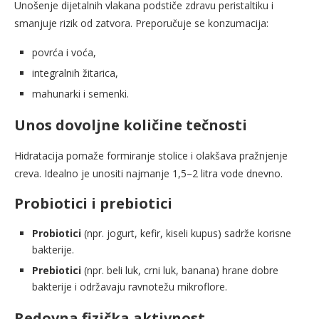
Unošenje dijetalnih vlakana podstiče zdravu peristaltiku i
smanjuje rizik od zatvora. Preporučuje se konzumacija:
povrća i voća,
integralnih žitarica,
mahunarki i semenki.
Unos dovoljne količine tečnosti
Hidratacija pomaže formiranje stolice i olakšava pražnjenje
creva. Idealno je unositi najmanje 1,5–2 litra vode dnevno.
Probiotici i prebiotici
Probiotici
(npr. jogurt, kefir, kiseli kupus) sadrže korisne
bakterije.
Prebiotici
(npr. beli luk, crni luk, banana) hrane dobre
bakterije i održavaju ravnotežu mikroflore.
Redovna fizička aktivnost