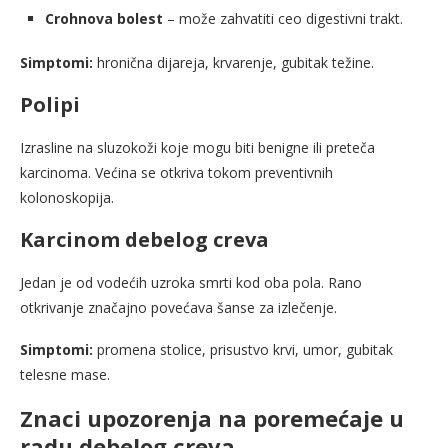
Crohnova bolest
– može zahvatiti ceo digestivni trakt.
Simptomi:
hronična dijareja, krvarenje, gubitak težine.
Polipi
Izrasline na sluzokoži koje mogu biti benigne ili preteča
karcinoma. Većina se otkriva tokom preventivnih
kolonoskopija.
Karcinom debelog creva
Jedan je od vodećih uzroka smrti kod oba pola. Rano
otkrivanje značajno povećava šanse za izlečenje.
Simptomi:
promena stolice, prisustvo krvi, umor, gubitak
telesne mase.
Znaci upozorenja na poremećaje u
radu debelog creva