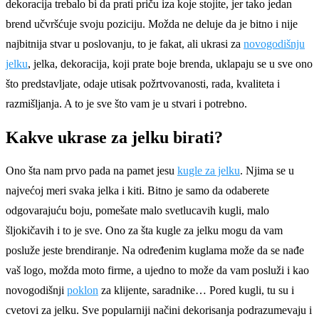
dekoracija trebalo bi da prati priču iza koje stojite, jer tako jedan
brend učvršćuje svoju poziciju. Možda ne deluje da je bitno i nije
najbitnija stvar u poslovanju, to je fakat, ali ukrasi za
novogodišnju
jelku
, jelka, dekoracija, koji prate boje brenda, uklapaju se u sve ono
što predstavljate, odaje utisak požrtvovanosti, rada, kvaliteta i
razmišljanja. A to je sve što vam je u stvari i potrebno.
Kakve ukrase za jelku birati?
Ono šta nam prvo pada na pamet jesu
kugle za jelku
. Njima se u
najvećoj meri svaka jelka i kiti. Bitno je samo da odaberete
odgovarajuću boju, pomešate malo svetlucavih kugli, malo
šljokičavih i to je sve. Ono za šta kugle za jelku mogu da vam
posluže jeste brendiranje. Na određenim kuglama može da se nađe
vaš logo, možda moto firme, a ujedno to može da vam posluži i kao
novogodišnji
poklon
za klijente, saradnike… Pored kugli, tu su i
cvetovi za jelku. Sve popularniji načini dekorisanja podrazumevaju i