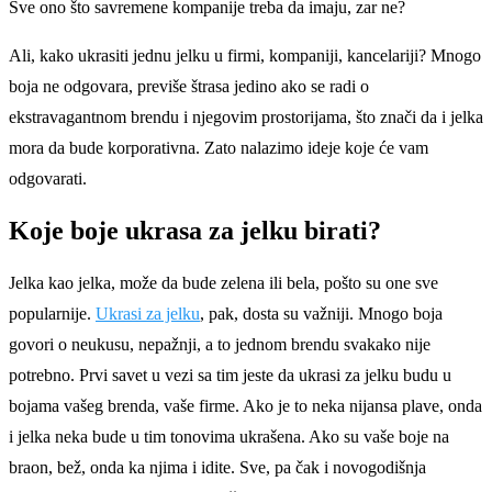
Sve ono što savremene kompanije treba da imaju, zar ne?
Ali, kako ukrasiti jednu jelku u firmi, kompaniji, kancelariji? Mnogo
boja ne odgovara, previše štrasa jedino ako se radi o
ekstravagantnom brendu i njegovim prostorijama, što znači da i jelka
mora da bude korporativna. Zato nalazimo ideje koje će vam
odgovarati.
Koje boje ukrasa za jelku birati?
Jelka kao jelka, može da bude zelena ili bela, pošto su one sve
popularnije.
Ukrasi za jelku
, pak, dosta su važniji. Mnogo boja
govori o neukusu, nepažnji, a to jednom brendu svakako nije
potrebno. Prvi savet u vezi sa tim jeste da ukrasi za jelku budu u
bojama vašeg brenda, vaše firme. Ako je to neka nijansa plave, onda
i jelka neka bude u tim tonovima ukrašena. Ako su vaše boje na
braon, bež, onda ka njima i idite. Sve, pa čak i novogodišnja