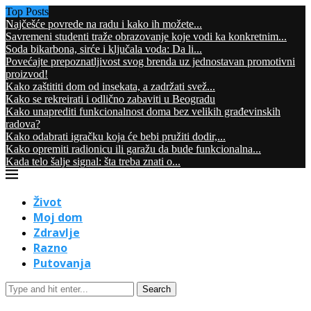
Top Posts
Najčešće povrede na radu i kako ih možete...
Savremeni studenti traže obrazovanje koje vodi ka konkretnim...
Soda bikarbona, sirće i ključala voda: Da li...
Povećajte prepoznatljivost svog brenda uz jednostavan promotivni
proizvod!
Kako zaštititi dom od insekata, a zadržati svež...
Kako se rekreirati i odlično zabaviti u Beogradu
Kako unaprediti funkcionalnost doma bez velikih građevinskih
radova?
Kako odabrati igračku koja će bebi pružiti dodir,...
Kako opremiti radionicu ili garažu da bude funkcionalna...
Kada telo šalje signal: šta treba znati o...
Život
Moj dom
Zdravlje
Razno
Putovanja
Search