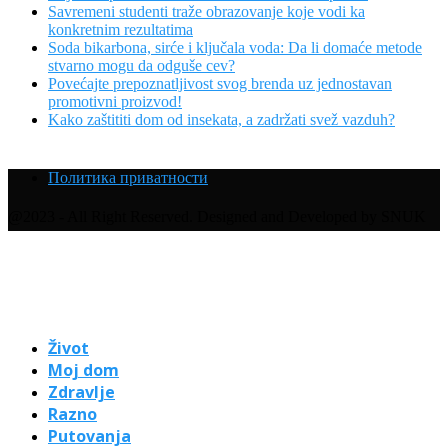
Savremeni studenti traže obrazovanje koje vodi ka
konkretnim rezultatima
Soda bikarbona, sirće i ključala voda: Da li domaće metode
stvarno mogu da odguše cev?
Povećajte prepoznatljivost svog brenda uz jednostavan
promotivni proizvod!
Kako zaštititi dom od insekata, a zadržati svež vazduh?
Политика приватности
@2023 - All Right Reserved. Designed and Developed by SNUK
Život
Moj dom
Zdravlje
Razno
Putovanja