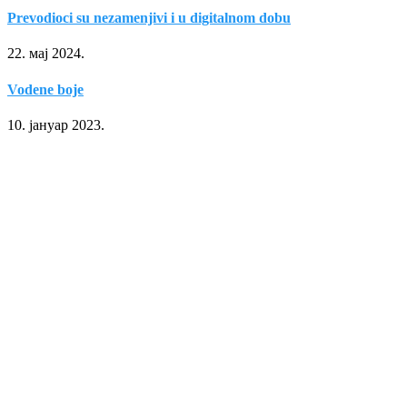
Prevodioci su nezamenjivi i u digitalnom dobu
22. мај 2024.
Vodene boje
10. јануар 2023.