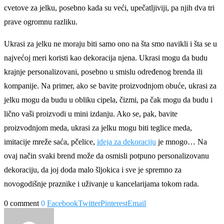
cvetove za jelku, posebno kada su veći, upečatljiviji, pa njih dva tri
prave ogromnu razliku.
Ukrasi za jelku ne moraju biti samo ono na šta smo navikli i šta se u
najvećoj meri koristi kao dekoracija njena. Ukrasi mogu da budu
krajnje personalizovani, posebno u smislu određenog brenda ili
kompanije. Na primer, ako se bavite proizvodnjom obuće, ukrasi za
jelku mogu da budu u obliku cipela, čizmi, pa čak mogu da budu i
lično vaši proizvodi u mini izdanju. Ako se, pak, bavite
proizvodnjom meda, ukrasi za jelku mogu biti teglice meda,
imitacije mreže saća, pčelice,
ideja za dekoraciju
je mnogo… Na
ovaj način svaki brend može da osmisli potpuno personalizovanu
dekoraciju, da joj doda malo šljokica i sve je spremno za
novogodišnje praznike i uživanje u kancelarijama tokom rada.
0 comment
0
Facebook
Twitter
Pinterest
Email