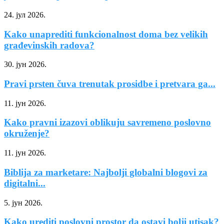
24. јул 2026.
Kako unaprediti funkcionalnost doma bez velikih
građevinskih radova?
30. јун 2026.
Pravi prsten čuva trenutak prosidbe i pretvara ga...
11. јун 2026.
Kako pravni izazovi oblikuju savremeno poslovno
okruženje?
11. јун 2026.
Biblija za marketare: Najbolji globalni blogovi za
digitalni...
5. јун 2026.
Kako urediti poslovni prostor da ostavi bolji utisak?