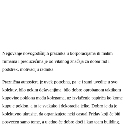
Negovanje novogodišnjih praznika u korporacijama ili malim
firmama i preduzećima je od vitalnog značaja za dobar rad i
podstrek, motivaciju radnika.
Praznična atmosfera je uvek potrebna, pa je i sami uvedite u svoj
kolektiv, bilo nekim dešavanjima, bilo dobro oprobanom taktikom
kupovine poklona među kolegama, uz izvlačenje papirića ko kome
kupuje poklon, a tu je svakako i dekoracija jelke. Dobro je da je
kolektivno ukrasite, da organizujete neki casual Friday koji će biti
posvećen samo tome, a ujedno će dobro doći i kao team building.