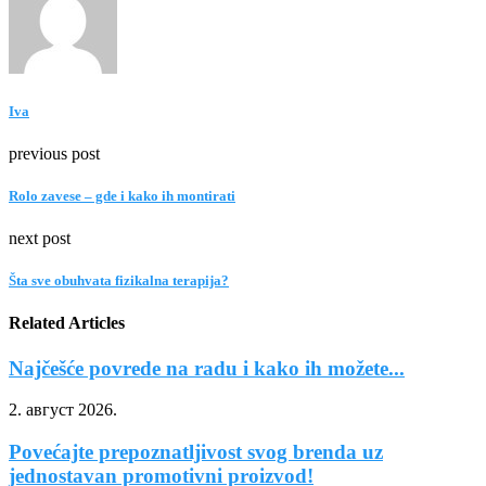
Iva
previous post
Rolo zavese – gde i kako ih montirati
next post
Šta sve obuhvata fizikalna terapija?
Related Articles
Najčešće povrede na radu i kako ih možete...
2. август 2026.
Povećajte prepoznatljivost svog brenda uz
jednostavan promotivni proizvod!