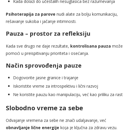
Kada dolazi do učestalih nesuglasica bez razumevanja
Psihoterapija za parove
nudi alate za bolju komunikaciju,
rešavanje sukoba i jačanje intimnosti.
Pauza – prostor za refleksiju
Kada sve drugo ne daje rezultate,
kontrolisana pauza
može
pomoći u preispitivanju prioriteta i osećanja.
Način sprovođenja pauze
Dogovorite jasne granice i trajanje
Iskoristite vreme za introspektivu i lični razvoj
Ne koristite pauzu kao manipulaciju, već kao priliku za rast
Slobodno vreme za sebe
Odvajanje vremena za sebe ne znači udaljavanje, već
obnavljanje lične energije
koja je ključna za zdravu vezu.