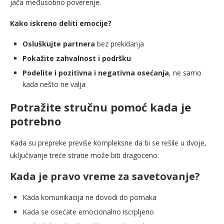
jača međusobno poverenje.
Kako iskreno deliti emocije?
Osluškujte partnera
bez prekidanja
Pokažite zahvalnost i podršku
Podelite i pozitivna i negativna osećanja
, ne samo
kada nešto ne valja
Potražite stručnu pomoć kada je
potrebno
Kada su prepreke previše kompleksne da bi se rešile u dvoje,
uključivanje treće strane može biti dragoceno.
Kada je pravo vreme za savetovanje?
Kada komunikacija ne dovodi do pomaka
Kada se osećate emocionalno iscrpljeno