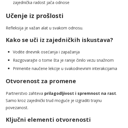
zajednička radost jača odnose
Učenje iz prošlosti
Refleksija je važan alat u svakom odnosu.
Kako se uči iz zajedničkih iskustava?
Vodite dnevnik osećanja i zapažanja
Razgovarajte o tome šta je ranije činilo vezu snažnom
Primenite naučene lekcije u svakodnevnim interakcijama
Otvorenost za promene
Partnerstvo zahteva
prilagodljivost i spremnost na rast
.
Samo kroz zajednički trud moguće je izgraditi trajnu
povezanost.
Ključni elementi otvorenosti