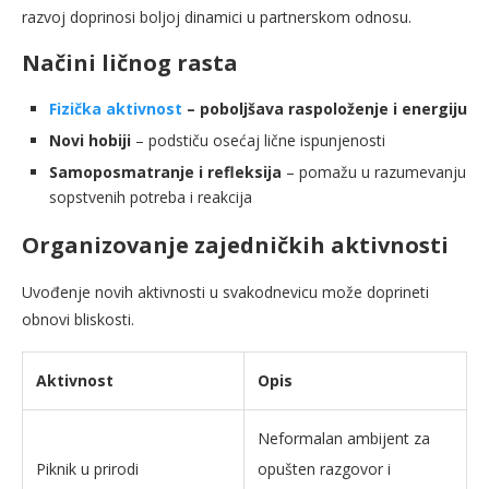
razvoj doprinosi boljoj dinamici u partnerskom odnosu.
Načini ličnog rasta
Fizička aktivnost
– poboljšava raspoloženje i energiju
Novi hobiji
– podstiču osećaj lične ispunjenosti
Samoposmatranje i refleksija
– pomažu u razumevanju
sopstvenih potreba i reakcija
Organizovanje zajedničkih aktivnosti
Uvođenje novih aktivnosti u svakodnevicu može doprineti
obnovi bliskosti.
Aktivnost
Opis
Neformalan ambijent za
Piknik u prirodi
opušten razgovor i