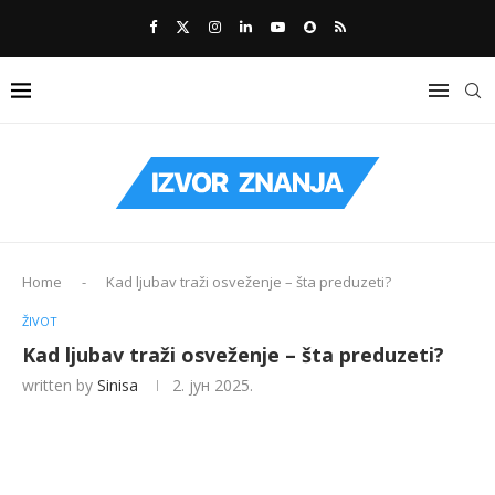
Home
-
Kad ljubav traži osveženje – šta preduzeti?
ŽIVOT
Kad ljubav traži osveženje – šta preduzeti?
written by
Sinisa
2. јун 2025.