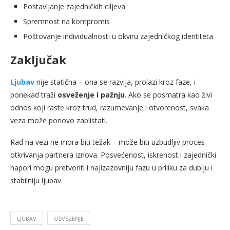
Postavljanje zajedničkih ciljeva
Spremnost na kompromis
Poštovanje individualnosti u okviru zajedničkog identiteta
Zaključak
Ljubav
nije statična – ona se razvija, prolazi kroz faze, i
ponekad traži
osveženje i pažnju
. Ako se posmatra kao živi
odnos koji raste kroz trud, razumevanje i otvorenost, svaka
veza može ponovo zablistati.
Rad na vezi ne mora biti težak – može biti uzbudljiv proces
otkrivanja partnera iznova. Posvećenost, iskrenost i zajednički
napori mogu pretvoriti i najizazovniju fazu u priliku za dublju i
stabilniju ljubav.
LJUBAV
OSVEZENJE