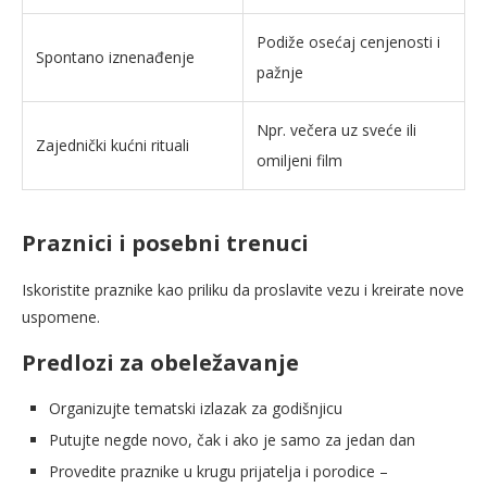
Podiže osećaj cenjenosti i
Spontano iznenađenje
pažnje
Npr. večera uz sveće ili
Zajednički kućni rituali
omiljeni film
Praznici i posebni trenuci
Iskoristite praznike kao priliku da proslavite vezu i kreirate nove
uspomene.
Predlozi za obeležavanje
Organizujte tematski izlazak za godišnjicu
Putujte negde novo, čak i ako je samo za jedan dan
Provedite praznike u krugu prijatelja i porodice –