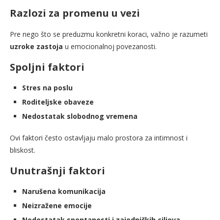
Razlozi za promenu u vezi
Pre nego što se preduzmu konkretni koraci, važno je razumeti
uzroke zastoja
u emocionalnoj povezanosti.
Spoljni faktori
Stres na poslu
Roditeljske obaveze
Nedostatak slobodnog vremena
Ovi faktori često ostavljaju malo prostora za intimnost i
bliskost.
Unutrašnji faktori
Narušena komunikacija
Neizražene emocije
Nedostatak spontanosti i zajedničkih ciljeva