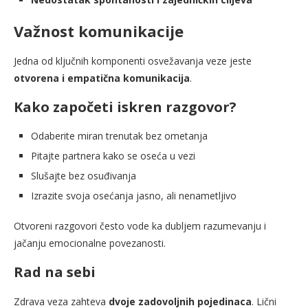
Važnost komunikacije
Jedna od ključnih komponenti osvežavanja veze jeste
otvorena i empatična komunikacija
.
Kako započeti iskren razgovor?
Odaberite miran trenutak bez ometanja
Pitajte partnera kako se oseća u vezi
Slušajte bez osuđivanja
Izrazite svoja osećanja jasno, ali nenametljivo
Otvoreni razgovori često vode ka dubljem razumevanju i
jačanju emocionalne povezanosti.
Rad na sebi
Zdrava veza zahteva
dvoje zadovoljnih pojedinaca
. Lični