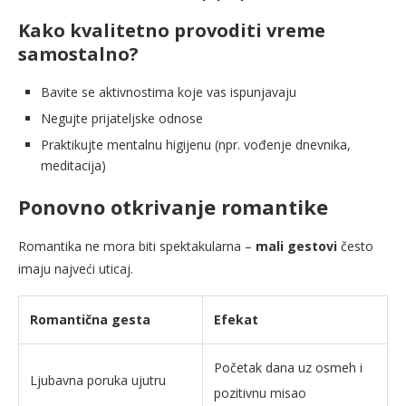
Kako kvalitetno provoditi vreme
samostalno?
Bavite se aktivnostima koje vas ispunjavaju
Negujte prijateljske odnose
Praktikujte mentalnu higijenu (npr. vođenje dnevnika,
meditacija)
Ponovno otkrivanje romantike
Romantika ne mora biti spektakularna –
mali gestovi
često
imaju najveći uticaj.
Romantična gesta
Efekat
Početak dana uz osmeh i
Ljubavna poruka ujutru
pozitivnu misao