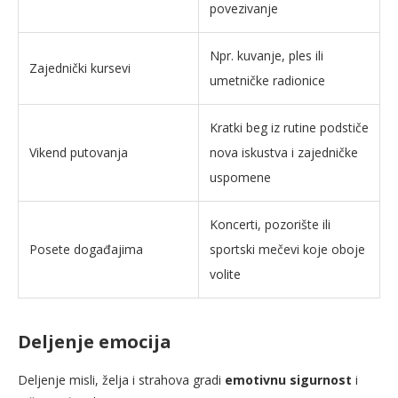
povezivanje
Npr. kuvanje, ples ili
Zajednički kursevi
umetničke radionice
Kratki beg iz rutine podstiče
Vikend putovanja
nova iskustva i zajedničke
uspomene
Koncerti, pozorište ili
Posete događajima
sportski mečevi koje oboje
volite
Deljenje emocija
Deljenje misli, želja i strahova gradi
emotivnu sigurnost
i