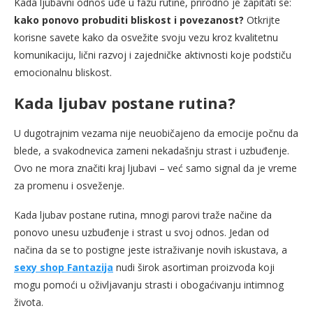
Kada ljubavni odnos uđe u fazu rutine, prirodno je zapitati se:
kako ponovo probuditi bliskost i povezanost?
Otkrijte
korisne savete kako da osvežite svoju vezu kroz kvalitetnu
komunikaciju, lični razvoj i zajedničke aktivnosti koje podstiču
emocionalnu bliskost.
Kada ljubav postane rutina?
U dugotrajnim vezama nije neuobičajeno da emocije počnu da
blede, a svakodnevica zameni nekadašnju strast i uzbuđenje.
Ovo ne mora značiti kraj ljubavi – već samo signal da je vreme
za promenu i osveženje.
Kada ljubav postane rutina, mnogi parovi traže načine da
ponovo unesu uzbuđenje i strast u svoj odnos. Jedan od
načina da se to postigne jeste istraživanje novih iskustava, a
sexy shop Fantazija
nudi širok asortiman proizvoda koji
mogu pomoći u oživljavanju strasti i obogaćivanju intimnog
života.