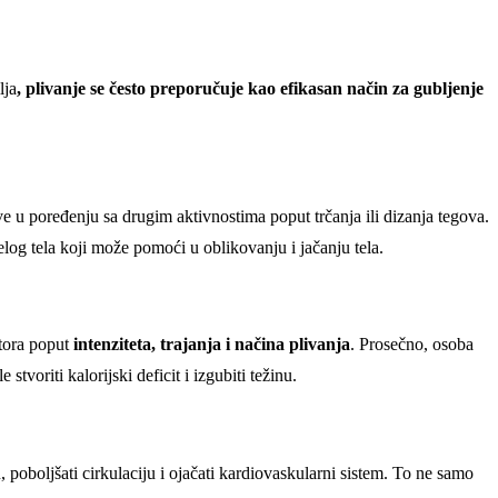
lja
, plivanje se često preporučuje kao efikasan način za gubljenje
 u poređenju sa drugim aktivnostima poput trčanja ili dizanja tegova.
log tela koji može pomoći u oblikovanju i jačanju tela.
ktora poput
intenziteta, trajanja i načina plivanja
. Prosečno, osoba
stvoriti kalorijski deficit i izgubiti težinu.
 poboljšati cirkulaciju i ojačati kardiovaskularni sistem. To ne samo