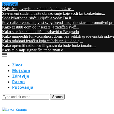
Top Posts
Najčešće povrede na radu i kako ih možete...
Savremeni studenti traže obrazovanje koje vodi ka konkretnim...
Soda bikarbona, sirće i ključala voda: Da li...
Povećajte prepoznatljivost svog brenda uz jednostavan promotivni pr
Kako zaštititi dom od insekata, a zadržati svež...
Kako se rekreirati i odlično zabaviti u Beogradu
Kako unaprediti funkcionalnost doma bez velikih građevinskih radov
Kako odabrati igračku koja će bebi pružiti dodir,...
Kako opremiti radionicu ili garažu da bude funkcionalna...
Kada telo šalje signal: šta treba znati o...
Život
Moj dom
Zdravlje
Razno
Putovanja
Search