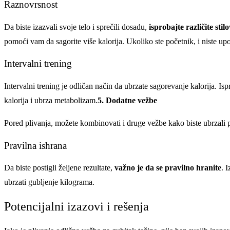
Raznovrsnost
Da biste izazvali svoje telo i sprečili dosadu,
isprobajte različite stil
pomoći vam da sagorite više kalorija. Ukoliko ste početnik, i niste u
Intervalni trening
Intervalni trening je odličan način da ubrzate sagorevanje kalorija. Is
kalorija i ubrza metabolizam.
5. Dodatne vežbe
Pored plivanja, možete kombinovati i druge vežbe kako biste ubrzali 
Pravilna ishrana
Da biste postigli željene rezultate,
važno je da se pravilno hranite
. 
ubrzati gubljenje kilograma.
Potencijalni izazovi i rešenja