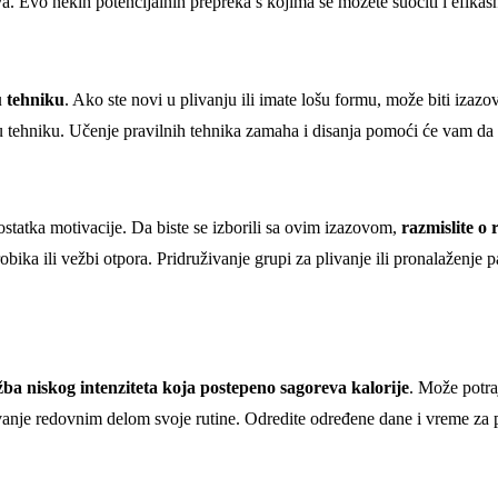
va. Evo nekih potencijalnih prepreka s kojima se možete suočiti i efikas
u tehniku
. Ako ste novi u plivanju ili imate lošu formu, može biti izazo
ju tehniku. Učenje pravilnih tehnika zamaha i disanja pomoći će vam da p
tatka motivacije. Da biste se izborili sa ovim izazovom,
razmislite o
robika ili vežbi otpora. Pridruživanje grupi za plivanje ili pronalaženje
žba niskog intenziteta koja postepeno sagoreva kalorije
. Može potra
ivanje redovnim delom svoje rutine. Odredite određene dane i vreme za pl