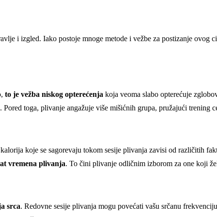
dravlje i izgled. Iako postoje mnoge metode i vežbe za postizanje ovog ci
o,
to je vežba niskog opterećenja
koja veoma slabo opterećuje zglobove
Pored toga, plivanje angažuje više mišićnih grupa, pružajući trening ce
 kalorija koje se sagorevaju tokom sesije plivanja zavisi od različitih fa
sat vremena plivanja
. To čini plivanje odličnim izborom za one koji žele 
a srca
. Redovne sesije plivanja mogu povećati vašu srčanu frekvenciju,