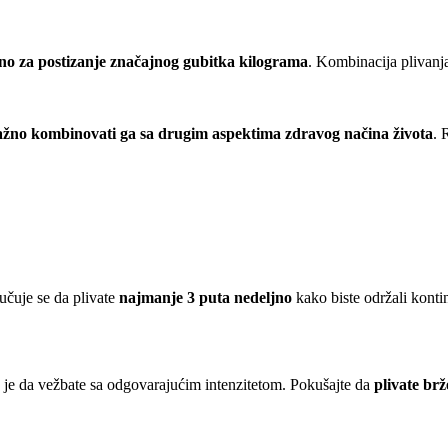
jno za postizanje značajnog gubitka kilograma
. Kombinacija plivanj
važno kombinovati ga sa drugim aspektima zdravog načina života
. 
ručuje se da plivate
najmanje 3 puta nedeljno
kako biste održali kontin
o je da vežbate sa odgovarajućim intenzitetom. Pokušajte da
plivate brž