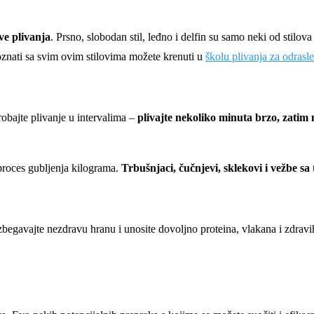
ove plivanja
. Prsno, slobodan stil, leđno i delfin su samo neki od stilo
poznati sa svim ovim stilovima možete krenuti u
školu plivanja za odrasle
probajte plivanje u intervalima –
plivajte nekoliko minuta brzo, zatim 
proces gubljenja kilograma.
Trbušnjaci, čučnjevi, sklekovi i vežbe s
Izbegavajte nezdravu hranu i unosite dovoljno proteina, vlakana i zdravi