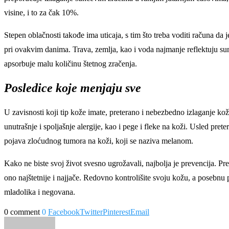
visine, i to za čak 10%.
Stepen oblačnosti takođe ima uticaja, s tim što treba voditi računa da 
pri ovakvim danima. Trava, zemlja, kao i voda najmanje reflektuju sun
apsorbuje malu količinu štetnog zračenja.
Posledice koje menjaju sve
U zavisnosti koji tip kože imate, preterano i nebezbedno izlaganje ko
unutrašnje i spoljašnje alergije, kao i pege i fleke na koži. Usled pr
pojava zloćudnog tumora na koži, koji se naziva melanom.
Kako ne biste svoj život svesno ugrožavali, najbolja je prevencija. P
ono najštetnije i najjače. Redovno kontrolišite svoju kožu, a posebnu 
mladolika i negovana.
0 comment
0
Facebook
Twitter
Pinterest
Email