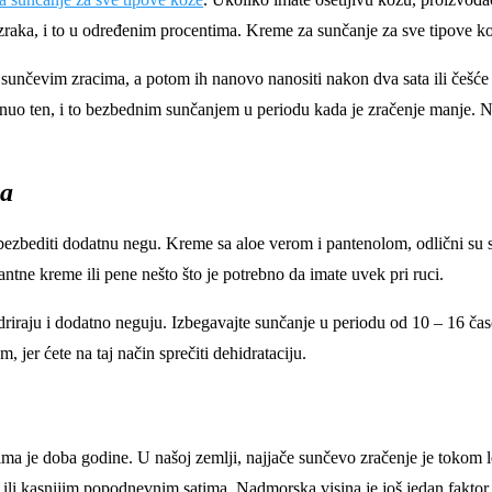
 zraka, i to u određenim procentima. Kreme za sunčanje za sve tipove ko
 sunčevim zracima, a potom ih nanovo nanositi nakon dva sata ili češće 
o ten, i to bezbednim sunčanjem u periodu kada je zračenje manje. Nemo
ma
obezbediti dodatnu negu. Kreme sa aloe verom i pantenolom, odlični su
tantne kreme ili pene nešto što je potrebno da imate uvek pri ruci.
iraju i dodatno neguju. Izbegavajte sunčanje u periodu od 10 – 16 časova
, jer ćete na taj način sprečiti dehidrataciju.
ima je doba godine. U našoj zemlji, najjače sunčevo zračenje je tokom le
, ili kasnijim popodnevnim satima. Nadmorska visina je još jedan fakt