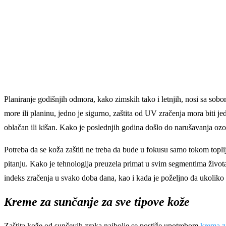
Planiranje godišnjih odmora, kako zimskih tako i letnjih, nosi sa sobom
more ili planinu, jedno je sigurno, zaštita od UV zračenja mora biti je
oblačan ili kišan. Kako je poslednjih godina došlo do narušavanja ozons
Potreba da se koža zaštiti ne treba da bude u fokusu samo tokom topli
pitanju. Kako je tehnologija preuzela primat u svim segmentima života
indeks zračenja u svako doba dana, kao i kada je poželjno da ukoliko 
Kreme za sunčanje za sve tipove kože
Zaštita kože od sunčevih zraka najbolje se postiže upotrebom
krema z