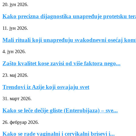
20. јун 2026.
Kako precizna dijagnostika unapređuje protetsku ter
11. јун 2026.
Mali rituali koji unapređuju svakodnevni osećaj kom
4. јун 2026.
Zašto kvalitet kose zavisi od više faktora nego...
23. мај 2026.
Trendovi iz Azije koji osvajaju svet
31. март 2026.
Kako se leče dečije gliste (Enterobijaza) – sve...
26. фебруар 2026.
Kako se rade vaginalni i cervikalni brisevi i...