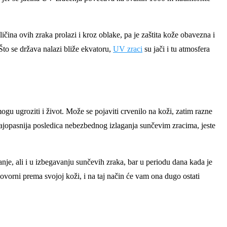
ičina ovih zraka prolazi i kroz oblake, pa je zaštita kože obavezna i
Što se država nalazi bliže ekvatoru,
UV zraci
su jači i tu atmosfera
u ugroziti i život. Može se pojaviti crvenilo na koži, zatim razne
 najopasnija posledica nebezbednog izlaganja sunčevim zracima, jeste
nje, ali i u izbegavanju sunčevih zraka, bar u periodu dana kada je
govorni prema svojoj koži, i na taj način će vam ona dugo ostati