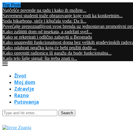
Top Posts
Najčešće povrede na radu i kako ih možete...
Savremeni studenti traže obrazovanje koje vodi ka konkretnim...
Soda bikarbona, sirće i ključala voda: Da li...
Povećajte prepoznatljivost svog brenda uz jednostavan promotivni pr
Kako zaštititi dom od insekata, a zadržati svež...
Kako se rekreirati i odlično zabaviti u Beogradu
Kako unaprediti funkcionalnost doma bez velikih građevinskih radov
Kako odabrati igračku koja će bebi pružiti dodir,...
Kako opremiti radionicu ili garažu da bude funkcionalna...
Kada telo šalje signal: šta treba znati o...
Život
Moj dom
Zdravlje
Razno
Putovanja
Search