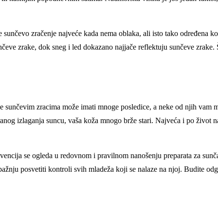
je sunčevo zračenje najveće kada nema oblaka, ali isto tako određena kol
čeve zrake, dok sneg i led dokazano najjače reflektuju sunčeve zrake. 
že sunčevim zracima može imati mnoge posledice, a neke od njih vam mog
eteranog izlaganja suncu, vaša koža mnogo brže stari. Najveća i po život
revencija se ogleda u redovnom i pravilnom nanošenju preparata za sunča
pažnju posvetiti kontroli svih mladeža koji se nalaze na njoj. Budite od