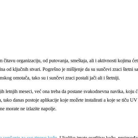
 čitavu organizaciju, od putovanja, smeštaja, ali i aktivnosti kojima ćet
dna od ključnih stvari. Pogrešno je mišljenje da su sunčevi zraci štetni 
kog omotača, tako su i sunčevi zraci postali jači ali i štetniji.
jih letnjih meseci, već ona treba da postane svakodnevna navika, koju ć
, tako danas postoje aplikacije koje možete instalirati a koje se tiču 
ne morate ne izlazite napolje.
a sunčanje za sve tipove kože
. Ukoliko imate osetljivu kožu, proizvođač