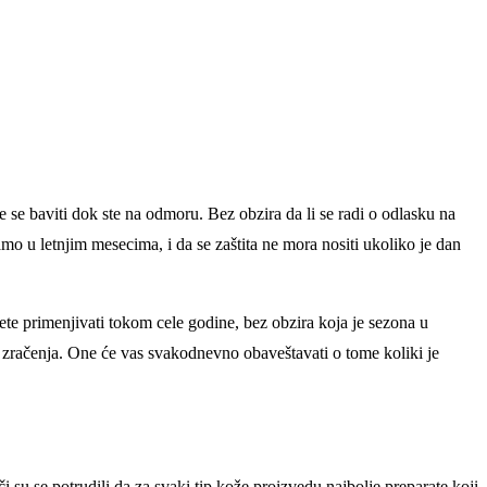
e se baviti dok ste na odmoru. Bez obzira da li se radi o odlasku na
samo u letnjim mesecima, i da se zaštita ne mora nositi ukoliko je dan
ete primenjivati tokom cele godine, bez obzira koja je sezona u
UV zračenja. One će vas svakodnevno obaveštavati o tome koliki je
i su se potrudili da za svaki tip kože proizvedu najbolje preparate koji