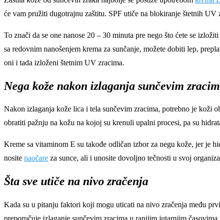
će vam pružiti dugotrajnu zaštitu. SPF utiče na blokiranje štetnih UV
To znači da se one nanose 20 – 30 minuta pre nego što ćete se izložiti
sa redovnim nanošenjem krema za sunčanje, možete dobiti lep, preplanu
oni i tada izloženi štetnim UV zracima.
Nega kože nakon izlaganja sunčevim zraci
Nakon izlaganja kože lica i tela sunčevim zracima, potrebno je koži 
obratiti pažnju na kožu na kojoj su krenuli upalni procesi, pa su hidra
Kreme sa vitaminom E su takođe odličan izbor za negu kože, jer je hidr
nosite
naočare
za sunce, ali i unosite dovoljno tečnosti u svoj organizam
Šta sve utiče na nivo zračenja
Kada su u pitanju faktori koji mogu uticati na nivo zračenja među prv
preporučuje izlaganje sunčevim zracima u ranijim jutarnjim časovima