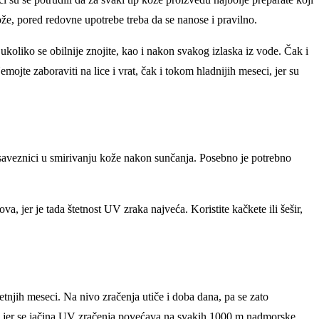
že, pored redovne upotrebe treba da se nanose i pravilno.
ukoliko se obilnije znojite, kao i nakon svakog izlaska iz vode. Čak i
jte zaboraviti na lice i vrat, čak i tokom hladnijih meseci, jer su
 saveznici u smirivanju kože nakon sunčanja. Posebno je potrebno
, jer je tada štetnost UV zraka najveća. Koristite kačkete ili šešir,
tnjih meseci. Na nivo zračenja utiče i doba dana, pa se zato
or, jer se jačina UV zračenja povećava na svakih 1000 m nadmorske