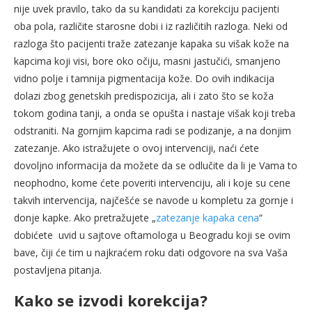
nije uvek pravilo, tako da su kandidati za korekciju pacijenti
oba pola, različite starosne dobi i iz različitih razloga. Neki od
razloga što pacijenti traže zatezanje kapaka su višak kože na
kapcima koji visi, bore oko očiju, masni jastučići, smanjeno
vidno polje i tamnija pigmentacija kože. Do ovih indikacija
dolazi zbog genetskih predispozicija, ali i zato što se koža
tokom godina tanji, a onda se opušta i nastaje višak koji treba
odstraniti. Na gornjim kapcima radi se podizanje, a na donjim
zatezanje. Ako istražujete o ovoj intervenciji, naći ćete
dovoljno informacija da možete da se odlučite da li je Vama to
neophodno, kome ćete poveriti intervenciju, ali i koje su cene
takvih intervencija, najčešće se navode u kompletu za gornje i
donje kapke. Ako pretražujete „
zatezanje kapaka cena
“
dobićete uvid u sajtove oftamologa u Beogradu koji se ovim
bave, čiji će tim u najkraćem roku dati odgovore na sva Vaša
postavljena pitanja.
Kako se izvodi korekcija?