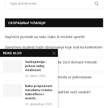
СКОРАШЊИ ЧЛАНЦИ
Najčešće povrede na radu i kako ih možete sprečiti
Savremeni studenti traže obrazovanje koje vodi ka konkretnim
rezultatima
READ ALSO
Sarkopenija –
Soda bikarbona, sirće i ključala voda: Da li domaće metode
prkosi vašoj
stvarno mogu da odguše cev?
vitalnosti
23. август 2022.
Povećajte prepoznatljivost svog brenda uz jednostavan
promotivni proizvod!
Kako prepoznati
narušenu crevnu
Kako zaštititi dom od insekata, a zadržati svež vazduh?
mikrofloru i
vratiti...
23. децембар 2025.