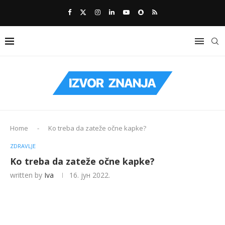
Home
-
Ko treba da zateže očne kapke?
ZDRAVLJE
Ko treba da zateže očne kapke?
written by
Iva
16. јун 2022.