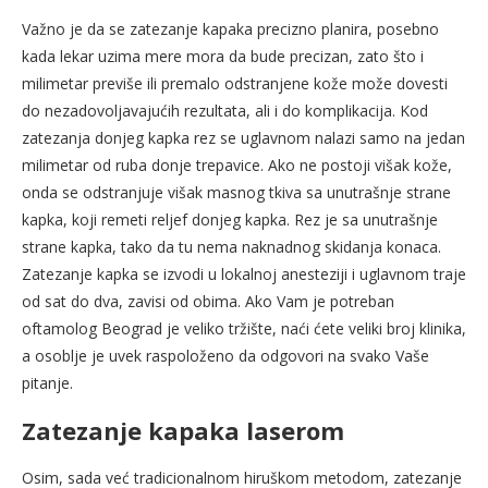
Važno je da se zatezanje kapaka precizno planira, posebno
kada lekar uzima mere mora da bude precizan, zato što i
milimetar previše ili premalo odstranjene kože može dovesti
do nezadovoljavajućih rezultata, ali i do komplikacija. Kod
zatezanja donjeg kapka rez se uglavnom nalazi samo na jedan
milimetar od ruba donje trepavice. Ako ne postoji višak kože,
onda se odstranjuje višak masnog tkiva sa unutrašnje strane
kapka, koji remeti reljef donjeg kapka. Rez je sa unutrašnje
strane kapka, tako da tu nema naknadnog skidanja konaca.
Zatezanje kapka se izvodi u lokalnoj anesteziji i uglavnom traje
od sat do dva, zavisi od obima. Ako Vam je potreban
oftamolog Beograd je veliko tržište, naći ćete veliki broj klinika,
a osoblje je uvek raspoloženo da odgovori na svako Vaše
pitanje.
Zatezanje kapaka laserom
Osim, sada već tradicionalnom hiruškom metodom, zatezanje