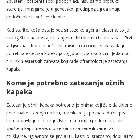
Spušteni i otečeni kapci, podočnjaci, nisu samo produkti
starenja, mnogima je u genetskoj predispoziciji da imaju
podočnjake i spuštene kapke.
Kad starite, koža ostaje bez sinteze kolagena i elastina, to je
razlog što ona postaje istanjena, dehidrirana i naborana. Prvi
vidljivi znaci bora i opuštenih mišića oko očiju znak su da je
potrebna estetska korekcija tog područja oko očiju. Jedan od
hirurških estetskih zahvata koji rade oftamolozi je zatezanje
kapaka.
Kome je potrebno zatezanje očnih
kapaka
Zatezanje očnih kapaka potrebno je onima koji žele da uklone
prve znake starenja na licu, a svakako je poznata da se prve
bore pojavljuju oko očiju. Bore oko očiju i podočnjaci, ali i
spušteni kapci ne vezuju se samo za žene ili samo za
muškarce, uglavnom se javljaju u kasnijoj starosnoj dobi, ali to