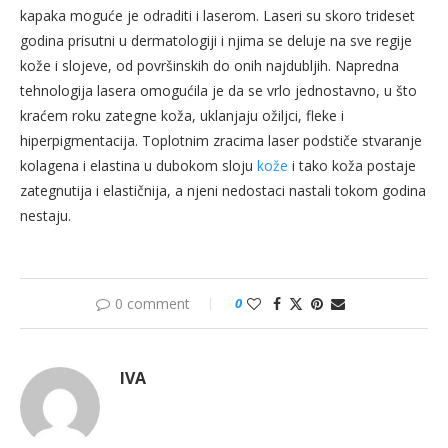
kapaka moguće je odraditi i laserom. Laseri su skoro trideset
godina prisutni u dermatologiji i njima se deluje na sve regije
kože i slojeve, od površinskih do onih najdubljih. Napredna
tehnologija lasera omogućila je da se vrlo jednostavno, u što
kraćem roku zategne koža, uklanjaju ožiljci, fleke i
hiperpigmentacija. Toplotnim zracima laser podstiče stvaranje
kolagena i elastina u dubokom sloju
kože
i tako koža postaje
zategnutija i elastičnija, a njeni nedostaci nastali tokom godina
nestaju.
0 comment
0
IVA