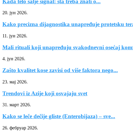
Kada telo šalje signal: šta treba znati o...
20. јун 2026.
Kako precizna dijagnostika unapređuje protetsku ter
11. јун 2026.
Mali rituali koji unapređuju svakodnevni osećaj kom
4. јун 2026.
Zašto kvalitet kose zavisi od više faktora nego...
23. мај 2026.
Trendovi iz Azije koji osvajaju svet
31. март 2026.
Kako se leče dečije gliste (Enterobijaza) – sve...
26. фебруар 2026.