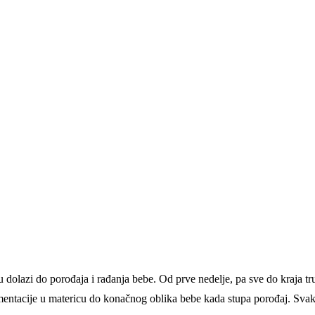
 dolazi do porođaja i rađanja bebe. Od prve nedelje, pa sve do kraja t
ntacije u matericu do konačnog oblika bebe kada stupa porođaj. Svaka