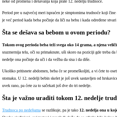
neke od promena i dešavanja koja prate 12. nedelju trudnoće.
Period pre u najvećoj meri ispraćen je simptomima trudnoće koji čine 
je već period kada beba počinje da liči na bebu i kada određene stvari
Šta se dešava sa bebom u ovom periodu?
Tokom ovog perioda beba teži svega oko 14 grama, a njena veličina 
srazmernija telu, oči su primaknute, uši skoro na poziciji gde treba d
nedelje ona počinje da uči i da vežba da sisa i da diše.
Ukoliko pritisnete abdomen, beba će se promeškoljiti, a vi ćete to oset
stomaku. U 12. nedelji bebin skelet je još uvek sastavljen od hrskavice, 
uvek rano, pa ćete za to sačekati još dve do tri nedelje.
Šta je važno uraditi tokom 12. nedelje tru
Trudnoca po nedeljama
se razlikuje, pa je tako
12. nedelja ona u ko