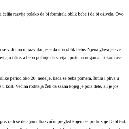
elija razvija polako da bi formirala oblik bebe i da bi oživela. Ovo
a se vidi i na ultrazvuku jeste da ima oblik bebe. Njena glava je sve
savijaju i šire, a beba počinje da savija i prste na nogama. Tokom ove
rilike period oko 20. nedelje, kada se beba pomera, šutira i pliva u
u kost. Većina roditelja želi da sazna kojeg je pola dete, ali je još
pre, radi se detaljan ultrazvučni pregled kojem se pridružuje Dabl test.