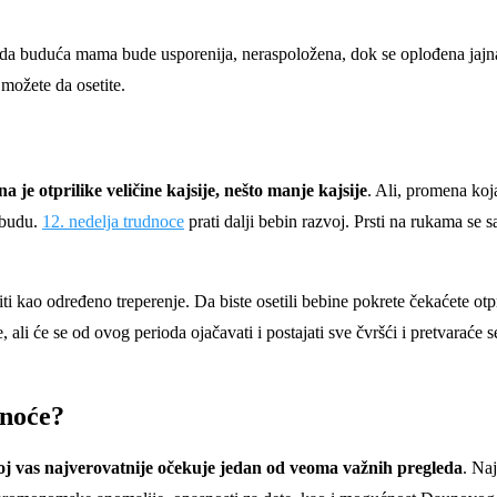
da buduća mama bude usporenija, neraspoložena, dok se oplođena jajna ć
 možete da osetite.
je otprilike veličine kajsije, nešto manje kajsije
. Ali, promena koj
a budu.
12. nedelja trudnoce
prati dalji bebin razvoj. Prsti na rukama se 
iti kao određeno treperenje. Da biste osetili bebine pokrete čekaćete otp
ali će se od ovog perioda ojačavati i postajati sve čvršći i pretvaraće se 
dnoće?
joj vas najverovatnije očekuje jedan od veoma važnih pregleda
. Naj