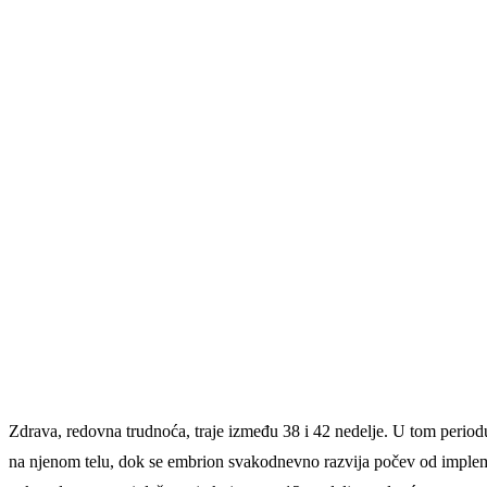
Zdrava, redovna trudnoća, traje između 38 i 42 nedelje. U tom periodu
na njenom telu, dok se embrion svakodnevno razvija počev od impleme