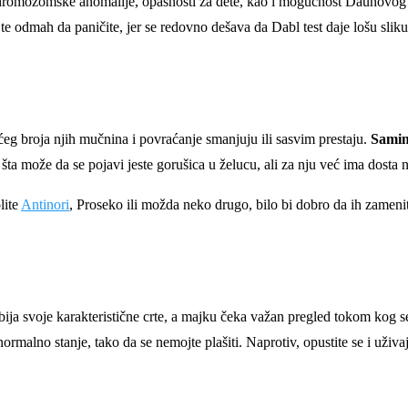
ve hromozomske anomalije, opasnosti za dete, kao i mogućnost Daunovog s
jte odmah da paničite, jer se redovno dešava da Dabl test daje lošu slik
ćeg broja njih mučnina i povraćanje smanjuju ili sasvim prestaju.
Samim 
a može da se pojavi jeste gorušica u želucu, ali za nju već ima dosta n
lite
Antinori
, Proseko ili možda neko drugo, bilo bi dobro da ih zameni
ja svoje karakteristične crte, a majku čeka važan pregled tokom kog se u
rmalno stanje, tako da se nemojte plašiti. Naprotiv, opustite se i uživajt