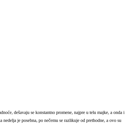
rudnoće, dešavaju se konstantno promene, najpre u telu majke, a onda i
 nedelja je posebna, po nečemu se razlikuje od prethodne, a ovo su