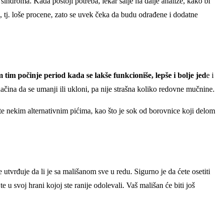
indroma. Kada postoji potreba, lekar šalje na dalje analize, kako bi
u, tj. loše procene, zato se uvek čeka da budu odrađene i dodatne
tim počinje period kada se lakše funkcioniše, lepše i bolje jed
e i
ačina da se umanji ili ukloni, pa nije strašna koliko redovne mučnine.
te nekim alternativnim pićima, kao što je sok od borovnice koji delom
tvrđuje da li je sa mališanom sve u redu. Sigurno je da ćete osetiti
e u svoj hrani kojoj ste ranije odolevali. Vaš mališan će biti još