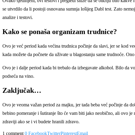
Ovako sjedinjeni, ovi testovi i pregledi služe da se otkriju bilo kak
se utvrdilo da li postoji osnovana sumnja lošijeg Dabl test. Zato nemo
analize i testovi.
Kako se ponaša organizam trudnice?
Ovo je već period kada većina trudnica počinje da slavi, jer se kod ve
kada možete da počnete da uživate u blagostanju same trudnoće. Ono št
Ovo je i dalje period kada bi trebalo da izbegavate alkohol. Bilo da vo
podseća na vino.
Zaključak…
Ovo je veoma važan period za majku, jer tada beba već počinje da dobi
bebino pomeranje i šutiranje što će vam biti jako neobično, ali ovo je no
zdraviji ako se i vi budete hranili zdravo.
1 comment
0
Facebook
Twitter
Pinterest
Email