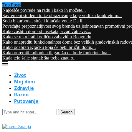
Top Posts
Najčešće povrede na radu i kako ih možete...
Savremeni studenti traže obrazovanje koje vodi ka konkretnim...
Soda bikarbona, sirće i ključala voda: Da li...
Povećajte prepoznatljivost svog brenda uz jednostavan promotivni pr
Kako zaštititi dom od insekata, a zadržati svež...
Kako se rekreirati i odlično zabaviti u Beogradu
Kako unaprediti funkcionalnost doma bez velikih građevinskih radov
Kako odabrati igračku koja će bebi pružiti dodir,...
Kako opremiti radionicu ili garažu da bude funkcionalna...
Kada telo šalje signal: šta treba znati o...
Život
Moj dom
Zdravlje
Razno
Putovanja
Search