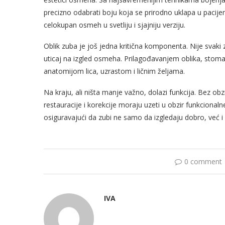
precizno odabrati boju koja se prirodno uklapa u pacijen
celokupan osmeh u svetliju i sjajniju verziju.
Oblik zuba je još jedna kritična komponenta. Nije svaki zu
uticaj na izgled osmeha. Prilagođavanjem oblika, stomat
anatomijom lica, uzrastom i ličnim željama.
Na kraju, ali ništa manje važno, dolazi funkcija. Bez obzi
restauracije i korekcije moraju uzeti u obzir funkcional
osiguravajući da zubi ne samo da izgledaju dobro, već i
0 comment
IVA