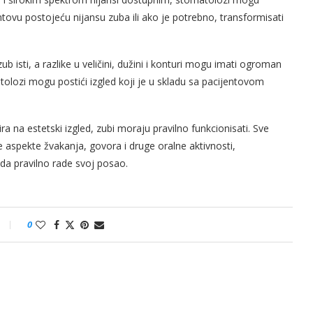
tovu postojeću nijansu zuba ili ako je potrebno, transformisati
b isti, a razlike u veličini, dužini i konturi mogu imati ogroman
olozi mogu postići izgled koji je u skladu sa pacijentovom
ra na estetski izgled, zubi moraju pravilno funkcionisati. Sve
ne aspekte žvakanja, govorа i druge oralne aktivnosti,
 da pravilno rade svoj posao.
0