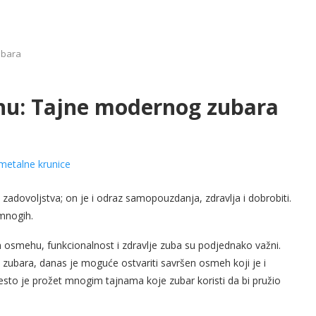
ubara
hu: Tajne modernog zubara
zadovoljstva; on je i odraz samopouzdanja, zdravlja i dobrobiti.
 mnogih.
 osmehu, funkcionalnost i zdravlje zuba su podjednako važni.
 zubara, danas je moguće ostvariti savršen osmeh koji je i
sto je prožet mnogim tajnama koje zubar koristi da bi pružio