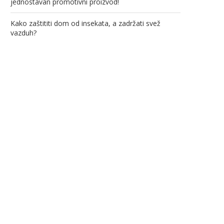
jednostavan promotivni proizvod!
Kako zaštititi dom od insekata, a zadržati svež
vazduh?