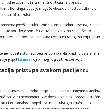
a prirodne zube može dramatično uticati na trajnost i
nikama bondinga, sada je moguće obezbediti restauracije koje
dna struktura zuba.
a priprema površine zuba. Korišćenjem posebnih kiselina, zubar
skopske pore koje pomažu vezivnim agensima da se čvrsto
oji služe kao most između zuba i restaurativnog materijala, bilo
ćenje i posete stomatologu osiguravaju da bonding ostaje jak i
kacije poput
karijesa
koji bi mogli ugroziti restauraciju.
lizacija pristupa svakom pacijentu
ima jedinstvene potrebe i želje kada je reč o njihovom osmehu.
oručljiva, već i neophodna. Nije dovoljno samo popraviti oštećeni
etiku i funkcionalnost pojedinca. Boja zuba igra ključnu ulogu u
 i širokim spektrom nijansi dostupnim, stomatolozi mogu