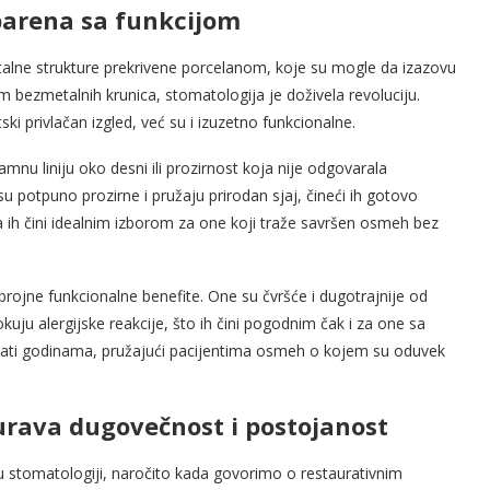
parena sa funkcijom
etalne strukture prekrivene porcelanom, koje su mogle da izazovu
 bezmetalnih krunica, stomatologija je doživela revoluciju.
ski privlačan izgled, već su i izuzetno funkcionalne.
mnu liniju oko desni ili prozirnost koja nije odgovarala
 potpuno prozirne i pružaju prirodan sjaj, čineći ih gotovo
ih čini idealnim izborom za one koji traže savršen osmeh bez
rojne funkcionalne benefite. One su čvršće i dugotrajnije od
okuju alergijske reakcije, što ih čini pogodnim čak i za one sa
jati godinama, pružajući pacijentima osmeh o kojem su oduvek
urava dugovečnost i postojanost
 u stomatologiji, naročito kada govorimo o restaurativnim