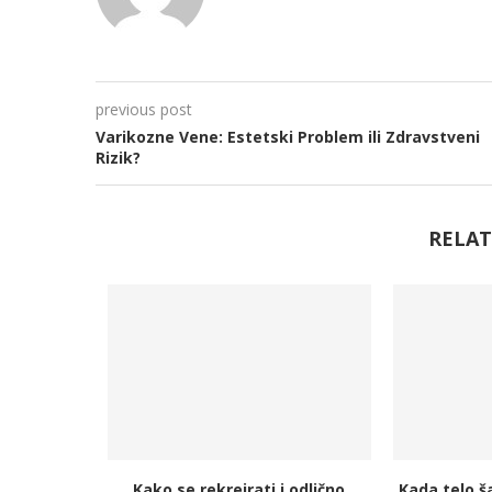
previous post
Varikozne Vene: Estetski Problem ili Zdravstveni
Rizik?
RELAT
ate umorno
Kako se rekreirati i odlično
Kada telo ša