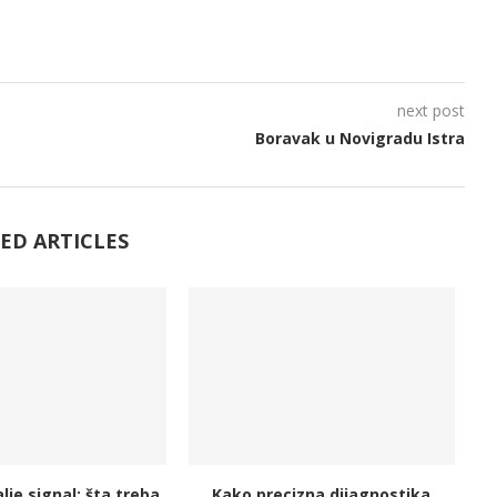
next post
Boravak u Novigradu Istra
ED ARTICLES
lje signal: šta treba
Kako precizna dijagnostika