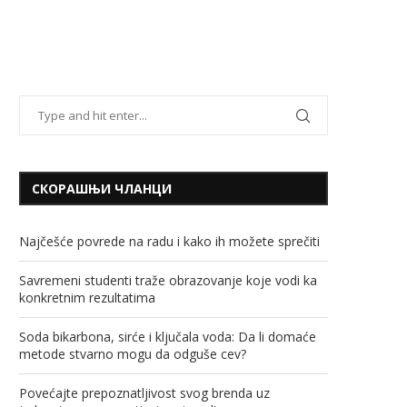
СКОРАШЊИ ЧЛАНЦИ
Najčešće povrede na radu i kako ih možete sprečiti
Savremeni studenti traže obrazovanje koje vodi ka
konkretnim rezultatima
Soda bikarbona, sirće i ključala voda: Da li domaće
metode stvarno mogu da odguše cev?
Povećajte prepoznatljivost svog brenda uz