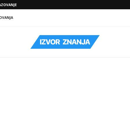
ZOVANJE KOJE VODI KA KONKRETNIM...
SODA BIKARBONA, SIRĆE I KLJUČALA VOD
OVANJA