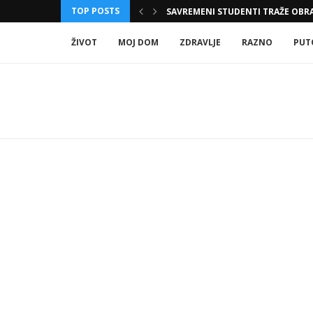
TOP POSTS
 KAKO IH MOŽETE...
SAVREMENI STUDENTI TRAŽE OBRA
ŽIVOT
MOJ DOM
ZDRAVLJE
RAZNO
PUT