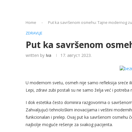
Home
-
Put ka savršenom osmehu: Tajne modernog z
ZDRAVLJE
Put ka savršenom osme
written by
Iva
17. август 2023.
U modernom svetu, osmeh nije samo refleksija sreće ili 
Lepi, zdravi zubi postali su ne samo želja već i potreba
I dok estetika često dominira razgovorima o savršenom
Zahvaljujući tehnološkim inovacijama i veštini modernih
funkcionalan i prelep. Ovaj put ka savršenom osmehu če
najbolje moguće rešenje za svakog pacijenta.