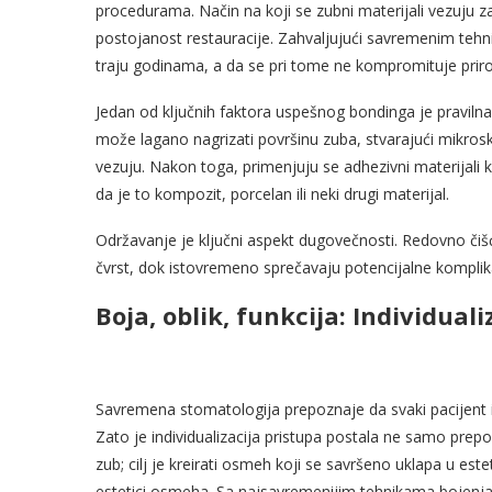
procedurama. Način na koji se zubni materijali vezuju z
postojanost restauracije. Zahvaljujući savremenim teh
traju godinama, a da se pri tome ne kompromituje priro
Jedan od ključnih faktora uspešnog bondinga je praviln
može lagano nagrizati površinu zuba, stvarajući mikro
vezuju. Nakon toga, primenjuju se adhezivni materijali k
da je to kompozit, porcelan ili neki drugi materijal.
Održavanje je ključni aspekt dugovečnosti. Redovno čiš
čvrst, dok istovremeno sprečavaju potencijalne kompli
Boja, oblik, funkcija: Individua
Savremena stomatologija prepoznaje da svaki pacijent 
Zato je individualizacija pristupa postala ne samo prep
zub; cilj je kreirati osmeh koji se savršeno uklapa u est
estetici osmeha. Sa najsavremenijim tehnikama bojenja