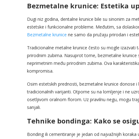
Bezmetalne krunice: Estetika u
Dugi niz godina, dentalne krunice bile su sinonim za m
estetske i funkcionalne probleme. Međutim, sa dolaskom
Bezmetalne krunice
ne samo da pružaju prirodan i estet
Tradicionalne metalne krunice često su mogle izazvati ta
prirodnim zubima. Nasuprot tome, bezmetalne krunice su
neprimetnim među prirodnim zubima. Ova karakteristika 
kompromisa.
Osim estetskih prednosti, bezmetalne krunice donose i b
tradicionalnih varijanti. Otporne su na lomljenje i ne uzr
osetljivom oralnom florom. Uz pravilnu negu, mogu tra
sanjali.
Tehnike bondinga: Kako se osig
Bonding ili cementiranje je jedan od najvažnijih koraka