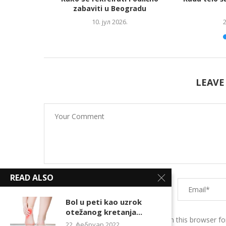
zabaviti u Beogradu
6.
10. јул 2026.
2
LEAVE
READ ALSO
Bol u peti kao uzrok
otežanog kretanja...
Save my name, email, and website in this browser fo
22. фебруар 2022.