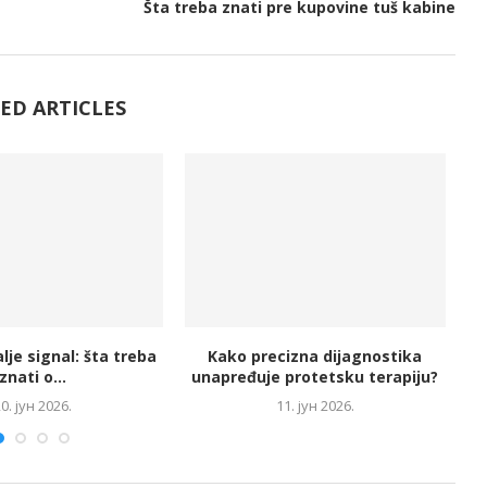
Šta treba znati pre kupovine tuš kabine
ED ARTICLES
lje signal: šta treba
Kako precizna dijagnostika
znati o...
unapređuje protetsku terapiju?
0. јун 2026.
11. јун 2026.