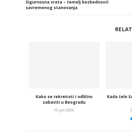
Sigurnosna vrata – temelj bezbednosti
savremenog stanovanja
RELAT
ate umorno
Kako se rekreirati i odlično
Kada telo ša
zabaviti u Beogradu
6.
10. јул 2026.
2