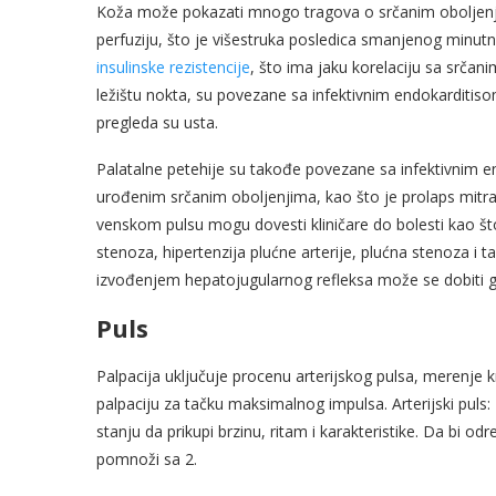
Koža može pokazati mnogo tragova o srčanim oboljenji
perfuziju, što je višestruka posledica smanjenog minut
insulinske rezistencije
, što ima jaku korelaciju sa srčani
ležištu nokta, su povezane sa infektivnim endokarditiso
pregleda su usta.
Palatalne petehije su takođe povezane sa infektivnim e
urođenim srčanim oboljenjima, kao što je prolaps mitral
venskom pulsu mogu dovesti kliničare do bolesti kao što su
stenoza, hipertenzija plućne arterije, plućna stenoza i
izvođenjem hepatojugularnog refleksa može se dobiti g
Puls
Palpacija uključuje procenu arterijskog pulsa, merenje k
palpaciju za tačku maksimalnog impulsa. Arterijski puls: 
stanju da prikupi brzinu, ritam i karakteristike. Da bi odre
pomnoži sa 2.