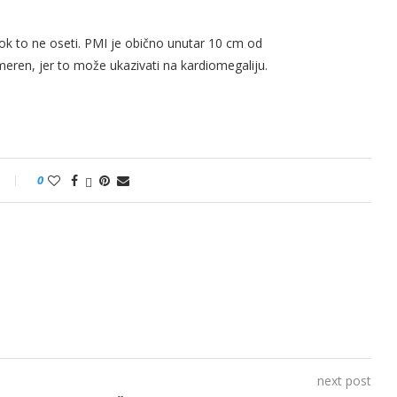
ok to ne oseti. PMI je obično unutar 10 cm od
pomeren, jer to može ukazivati na kardiomegaliju.
0
next post