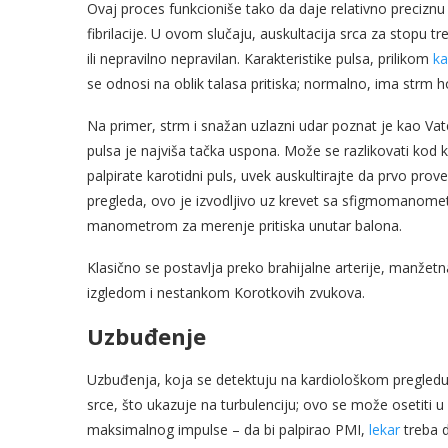
Ovaj proces funkcioniše tako da daje relativno preciznu 
fibrilacije. U ovom slučaju, auskultacija srca za stopu t
ili nepravilno nepravilan. Karakteristike pulsa, prilikom
ka
se odnosi na oblik talasa pritiska; normalno, ima strm ho
Na primer, strm i snažan uzlazni udar poznat je kao Vat
pulsa je najviša tačka uspona. Može se razlikovati kod 
palpirate karotidni puls, uvek auskultirajte da prvo prove
pregleda, ovo je izvodljivo uz krevet sa sfigmomanome
manometrom za merenje pritiska unutar balona.
Klasično se postavlja preko brahijalne arterije, manžetn
izgledom i nestankom Korotkovih zvukova.
Uzbuđenje
Uzbuđenja, koja se detektuju na kardiološkom pregledu s
srce, što ukazuje na turbulenciju; ovo se može osetit
maksimalnog impulse – da bi palpirao PMI,
lekar
treba d