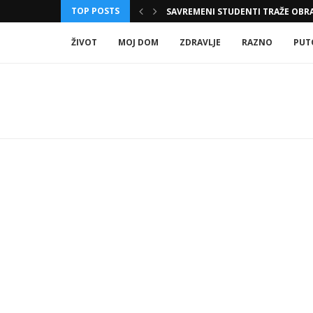
TOP POSTS
 KAKO IH MOŽETE...
SAVREMENI STUDENTI TRAŽE OBRA
ŽIVOT
MOJ DOM
ZDRAVLJE
RAZNO
PUT