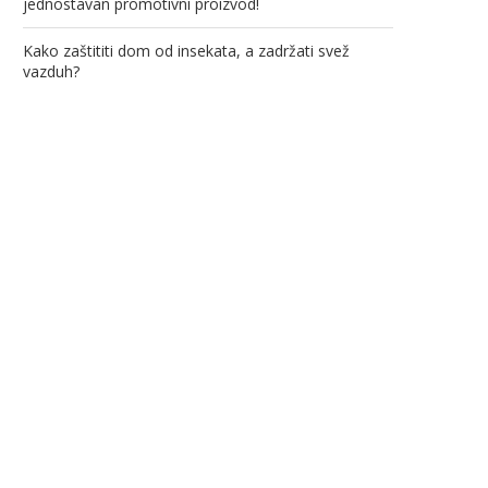
jednostavan promotivni proizvod!
Kako zaštititi dom od insekata, a zadržati svež
vazduh?