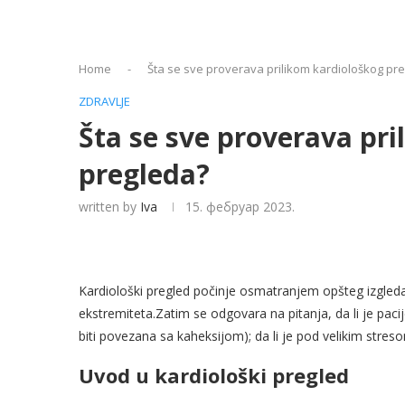
Home
-
Šta se sve proverava prilikom kardiološkog pr
ZDRAVLJE
Šta se sve proverava pr
pregleda?
written by
Iva
15. фебруар 2023.
Kardiološki pregled počinje osmatranjem opšteg izgleda p
ekstremiteta.Zatim se odgovara na pitanja, da li je pac
biti povezana sa kaheksijom); da li je pod velikim stres
Uvod u kardiološki pregled