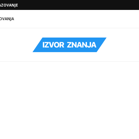
ZOVANJE KOJE VODI KA KONKRETNIM...
SODA BIKARBONA, SIRĆE I KLJUČALA VOD
OVANJA