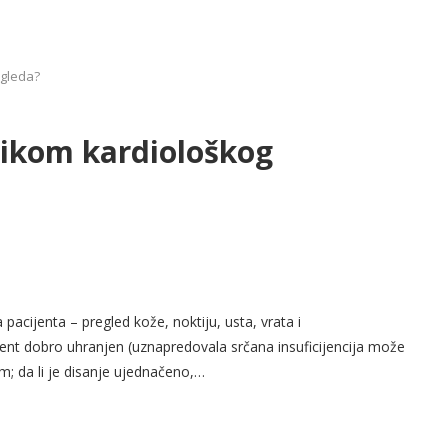
egleda?
ilikom kardiološkog
acijenta – pregled kože, noktiju, usta, vrata i
ijent dobro uhranjen (uznapredovala srčana insuficijencija može
om; da li je disanje ujednačeno,…