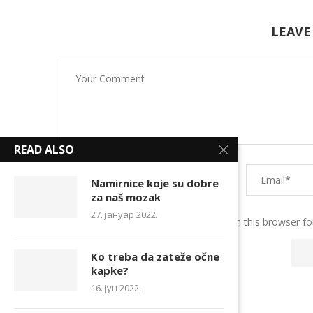
LEAVE
READ ALSO
Namirnice koje su dobre
za naš mozak
27. јануар 2022.
Save my name, email, and website in this browser fo
Ko treba da zateže očne
kapke?
16. јун 2022.