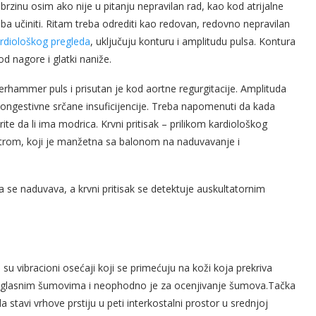
brzinu osim ako nije u pitanju nepravilan rad, kao kod atrijalne
reba učiniti. Ritam treba odrediti kao redovan, redovno nepravilan
rdiološkog pregleda
, uključuju konturu i amplitudu pulsa. Kontura
d nagore i glatki naniže.
erhammer puls i prisutan je kod aortne regurgitacije. Amplituda
kongestivne srčane insuficijencije. Treba napomenuti da kada
rite da li ima modrica. Krvni pritisak – prilikom kardiološkog
trom, koji je manžetna sa balonom na naduvavanje i
a se naduvava, a krvni pritisak se detektuje auskultatornim
u vibracioni osećaji koji se primećuju na koži koja prekriva
i u glasnim šumovima i neophodno je za ocenjivanje šumova.Tačka
a stavi vrhove prstiju u peti interkostalni prostor u srednjoj