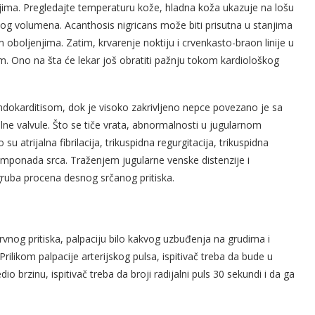
ma. Pregledajte temperaturu kože, hladna koža ukazuje na lošu
nog volumena. Acanthosis nigricans može biti prisutna u stanjima
m oboljenjima. Zatim, krvarenje noktiju i crvenkasto-braon linije u
m. Ono na šta će lekar još obratiti pažnju tokom kardiološkog
ndokarditisom, dok je visoko zakrivljeno nepce povezano je sa
ne valvule. Što se tiče vrata, abnormalnosti u jugularnom
 atrijalna fibrilacija, trikuspidna regurgitacija, trikuspidna
 tamponada srca. Traženjem jugularne venske distenzije i
ruba procena desnog srčanog pritiska.
rvnog pritiska, palpaciju bilo kakvog uzbuđenja na grudima i
Prilikom palpacije arterijskog pulsa, ispitivač treba da bude u
dio brzinu, ispitivač treba da broji radijalni puls 30 sekundi i da ga