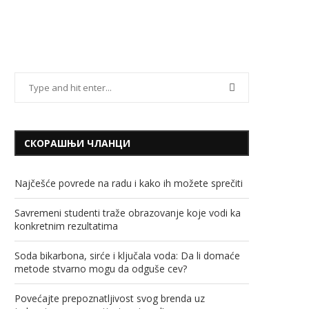
СКОРАШЊИ ЧЛАНЦИ
Najčešće povrede na radu i kako ih možete sprečiti
Savremeni studenti traže obrazovanje koje vodi ka
konkretnim rezultatima
Soda bikarbona, sirće i ključala voda: Da li domaće
metode stvarno mogu da odguše cev?
Povećajte prepoznatljivost svog brenda uz